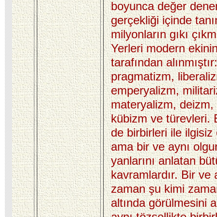
boyunca değer denen
gerçekliği içinde ta
milyonların gıkı çık
Yerleri modern ekinin
tarafından alınmıştır:
pragmatizm, liberaliz
emperyalizm, militar
materyalizm, deizm, 
kübizm ve türevleri.
de birbirleri ile ilgisi
ama bir ve aynı olgu
yanlarını anlatan büt
kavramlardır. Bir ve 
zaman şu kimi zama
altında görülmesini an
aynı tözsellikte birbirl