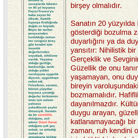
kendini iç
birşey olmalıdır.
savaşlarda tüketen
ve 40 yıl boyunca
Faşist Franco’yu
baba sayan bir
ülkede, Katolik
Sanatın 20 yüzyılda 
İspanya Krallığında
doğdu ve büyüdü.
Böyle bir tarihin
gösterdiği bozulma z
pençesinden
kurtulduğu zaman
duyarlığını ya da duy
her sevgisiz birey
gibi kendini tüm
yansıtır:
Nihilistik bi
insanlık
değerlerinden
soyutladı, nihilizme
Gerçeklik ve Sevgini
sarıldı. Yaşamış
olduğu geriliğe,
Güzellik de onu tan
baskıcılığa, tanık
olduğu şiddet
varoluşuna uygarlık
yaşamayan, onu du
diyerek, uygarlıktan
nefret etti.
bireyin varoluşundaki
Felsefenin, sanatın,
bilimin yüzyıllar
bozmamalıdır. Hafiflik
boyunca yarattığı
değerler birikiminin
onun için anlamı
dayanılmazdır. Kültü
yalnızca
yokedilecek şeyler
duygu arayan, güzell
olmasıydı. Sanatın
da bir
süreklilik
olduğunu, asıl
katlanamayacağı bir
adının
Güzel Sanat
olduğunu çok geç
zaman, ruh kendini 
anladı, ve anladığı
zaman da
ahmaklarla birlikte