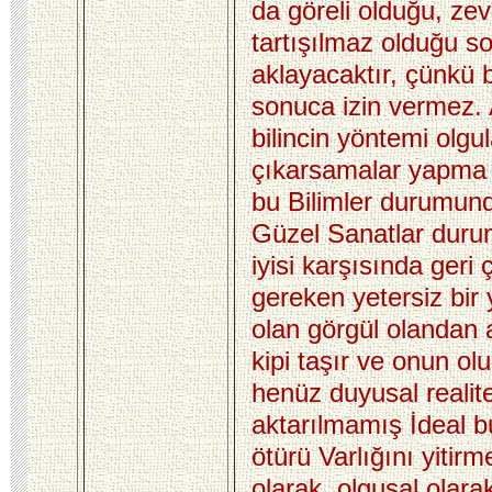
da göreli olduğu, zev
tartışılmaz olduğu 
aklayacaktır, çünkü 
sonuca izin vermez.
bilincin yöntemi olgu
çıkarsamalar yapma 
bu Bilimler durumund
Güzel Sanatlar dur
iyisi karşısında geri 
gereken yetersiz bir 
olan görgül olandan a
kipi taşır ve onun ol
henüz duyusal realit
aktarılmamış İdeal bu
ötürü Varlığını yitir
olarak, olgusal olara