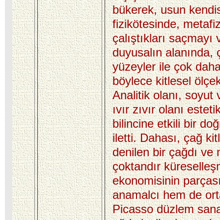
bükerek, usun kendis
fizikötesinde, metafi
çalıştıkları saçmayı 
duyusalın alanında, ç
yüzeyler ile çok dah
böylece kitlesel ölçe
Analitik olanı, soyut
ıvır zıvır olanı estet
bilincine etkili bir do
iletti. Dahası, çağ ki
denilen bir çağdı ve
çoktandır küreselleş
ekonomisinin parças
anamalcı hem de ort
Picasso düzlem sana