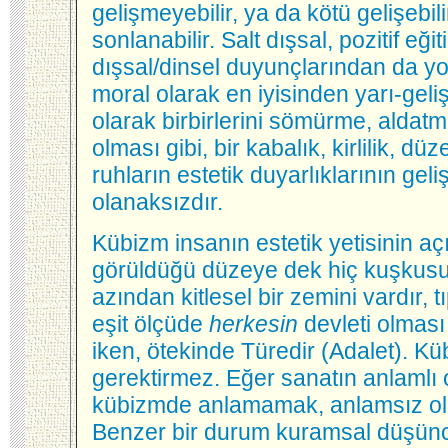
gelişmeyebilir, ya da kötü gelişebili
sonlanabilir. Salt dışsal, pozitif eğ
dışsal/dinsel duyunçlarından da yok
moral olarak en iyisinden yarı-gelişm
olarak birbirlerini sömürme, aldatm
olması gibi, bir kabalık, kirlilik, d
ruhların estetik duyarlıklarının gel
olanaksızdır.
Kübizm insanın estetik yetisinin aç
görüldüğü düzeye dek hiç kuşkusuz
azından kitlesel bir zemini vardır,
eşit ölçüde
herkesin
devleti olması 
iken, ötekinde Türedir (Adalet). Küb
gerektirmez. Eğer sanatın anlamlı 
kübizmde anlamamak, anlamsız ola
Benzer bir durum kuramsal düşünce