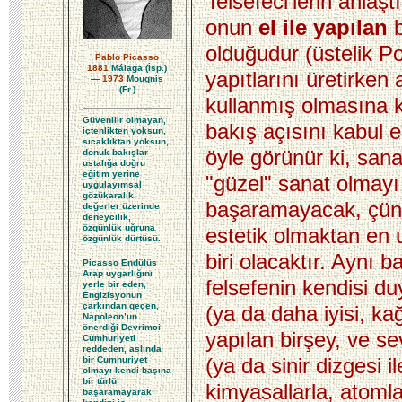
‘felsefeci’lerin anlaştı
onun
el ile yapılan
olduğudur (üstelik
Po
Pablo Picasso
1881
Málaga (İsp.)
yapıtlarını üretirken 
—
1973
Mougnis
(Fr.)
kullanmış olmasına k
Güvenilir olmayan,
bakış açısını kabul 
içtenlikten yoksun,
sıcaklıktan yoksun,
öyle görünür ki, san
donuk bakışlar —
ustalığa doğru
eğitim yerine
"güzel" sanat olmayı
uygulayımsal
gözükaralık,
başaramayacak, çünk
değerler üzerinde
deneycilik,
özgünlük uğruna
estetik olmaktan en 
özgünlük dürtüsü.
biri olacaktır. Aynı b
Picasso Endülüs
Arap uygarlığını
felsefenin kendisi duy
yerle bir eden,
Engizisyonun
çarkından geçen,
(ya da daha iyisi, ka
Napoleon’un
önerdiği Devrimci
yapılan birşey, ve se
Cumhuriyeti
reddeden, aslında
(ya da sinir dizgesi il
bir Cumhuriyet
olmayı kendi başına
bir türlü
kimyasallarla, atomla
başaramayarak