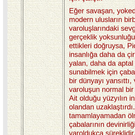
Eğer savaşan, yoke
modern ulusların birbi
varoluşlarındaki sevg
gerçeklik yoksunluğ
ettikleri doğruysa, P
insanlığa daha da çi
yalan, daha da aptal
sunabilmek için çaba
bir dünyayı yansıttı,
varoluşun normal bir
Ait olduğu yüzyılın i
olandan uzaklaştırdı
tamamlayamadan ölm
çabalarının devinirliği 
varoldukça süreklidir