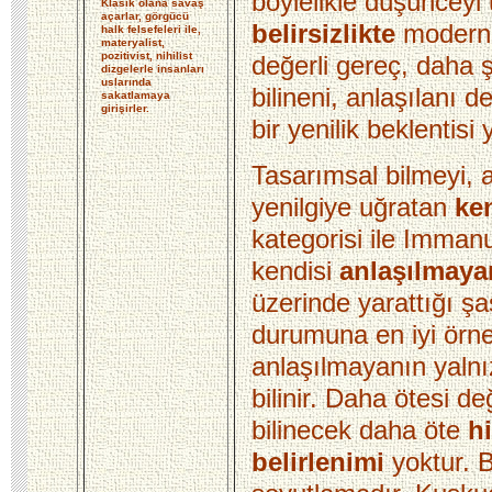
böylelikle düşünceyi
Klasik olana savaş
açarlar, görgücü
belirsizlikte
modernis
halk felsefeleri ile,
materyalist,
pozitivist, nihilist
değerli gereç, daha 
dizgelerle insanları
uslarında
bilineni, anlaşılanı d
sakatlamaya
girişirler.
bir yenilik beklentisi 
Tasarımsal bilmeyi, 
yenilgiye uğratan
ke
kategorisi ile Immanu
kendisi
anlaşılmay
üzerinde yarattığı şa
durumuna en iyi örne
anlaşılmayanın yaln
bilinir. Daha ötesi de
bilinecek daha öte
hi
belirlenimi
yoktur. B