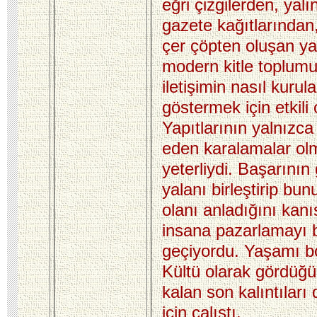
eğri çizgilerden, yalı
gazete kağıtlarından
çer çöpten oluşan yap
modern kitle toplumu 
iletişimin nasıl kurul
göstermek için etkili 
Yapıtlarının yalnızca
eden karalamalar olm
yeterliydi. Başarının g
yalanı birleştirip bun
olanı anladığını kanı
insana pazarlamayı 
geçiyordu. Yaşamı b
Kültü olarak gördüğü
kalan son kalıntılar
için çalıştı.