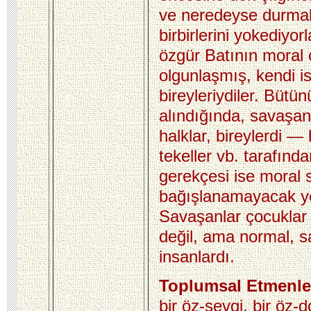
ve neredeyse durma
birbirlerini yokediyor
özgür Batının moral 
olgunlaşmış, kendi is
bireyleriydiler. Bütü
alındığında, savaşanl
halklar, bireylerdi — 
tekeller vb. tarafınd
gerekçesi ise moral 
bağışlanamayacak yet
Savaşanlar çocuklar 
değil, ama normal, sa
insanlardı.
Toplumsal Etmenle
bir öz-sevgi, bir öz