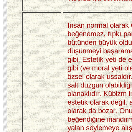
İnsan normal olarak Ç
beğenemez, tıpkı pa
bütünden büyük old
düşünmeyi başarama
gibi. Estetik yeti de e
gibi (ve moral yeti o
özsel olarak ussaldı
salt düzgün olabildiğ
olanaklıdır.
Kübizm i
estetik olarak değil,
olarak da bozar. Onu
beğendiğine inandır
yalan söylemeye alışt