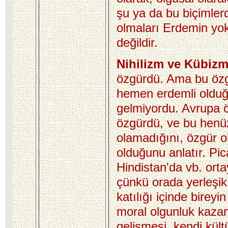
şu ya da bu biçimler
olmaları Erdemin yok
değildir.
Nihilizm ve Kübizm
özgürdü. Ama bu özg
hemen erdemli oldu
gelmiyordu. Avrupa 
özgürdü, ve bu henü
olamadığını, özgür 
olduğunu anlatır. Pi
Hindistan'da vb. ort
çünkü orada yerleşik t
katılığı içinde bireyi
moral olgunluk kazan
gelişmesi, kendi kült