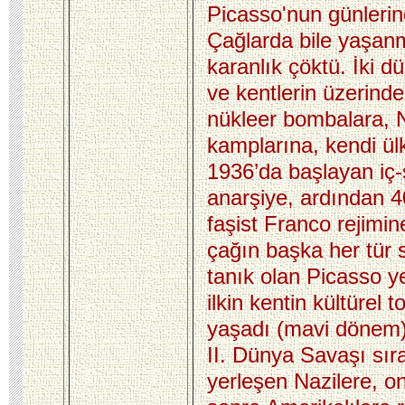
Picasso'nun günlerin
Çağlarda bile yaşan
karanlık çöktü. İki 
ve kentlerin üzerinde
nükleer bombalara, 
kamplarına, kendi ül
1936’da başlayan iç
anarşiye, ardından 4
faşist Franco rejimi
çağın başka her tür 
tanık olan Picasso yer
ilkin kentin kültürel to
yaşadı (mavi dönem)
II. Dünya Savaşı sır
yerleşen Nazilere, on