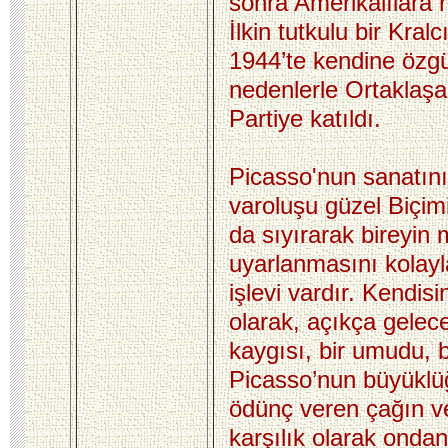
sonra Amerikalılara r
İlkin tutkulu bir Kral
1944’te kendine özg
nedenlerle Ortaklaşa
Partiye katıldı.
Picasso'nun sanatının
varoluşu güzel Biçim
da sıyırarak bireyin
uyarlanmasını kolayla
işlevi vardır. Kendisi
olarak, açıkça gelece
kaygısı, bir umudu, bi
Picasso’nun büyüklüğü
ödünç veren çağın v
karşılık olarak ondan