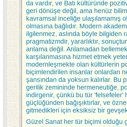
da vardır, ve Batı kültüründe pozi
geri dönüşe değil, ama henüz bilim
kavramsal inceliğe ulaşılamamış ol
olmasına bağlıdır. Modern akademi
ilgilenmez, aslında böyle bilgiden 
pragmatizmdir, yararlıktır, sonuçtu
anlama değil. Anlamadan bellemek
karşılanmasına hizmet etmek yeterli
modernleşmekte olan kültürlerin po
biçimlendirilen insanlar onlardan 
şansından da yoksun kalırlar. Bu p
gerilik zemininde hermeneutiğe, p
indirgenir, çünkü bu tür 'felsefeler
güçlüğünden bağışıktırlar, ve öznel,
gitmedikleri için eksiksiz bir gevşekl
Güzel Sanat her tür biçimi olduğu g