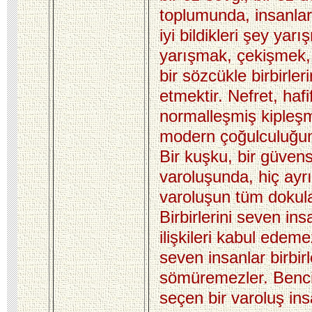
toplumunda, insanla
iyi bildikleri şey yar
yarışmak, çekişmek,
bir sözcükle birbirle
etmektir. Nefret, hafif
normalleşmiş kipleşm
modern çoğulculuğun
Bir kuşku, bir güvensi
varoluşunda, hiç a
varoluşun tüm dokular
Birbirlerini seven ins
ilişkileri kabul edemez
seven insanlar birbirl
sömüremezler. Bencill
seçen bir varoluş in