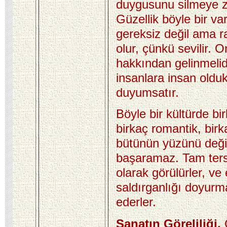
duygusunu silmeye z
Güzellik böyle bir va
gereksiz değil ama ra
olur, çünkü sevilir. 
hakkından gelinmelid
insanlara insan olduk
duyumsatır.
Böyle bir kültürde bir
birkaç romantik, birk
bütünün yüzünü deği
başaramaz. Tam ter
olarak görülürler, ve 
saldırganlığı doyur
ederler.
Sanatın Göreliliği.