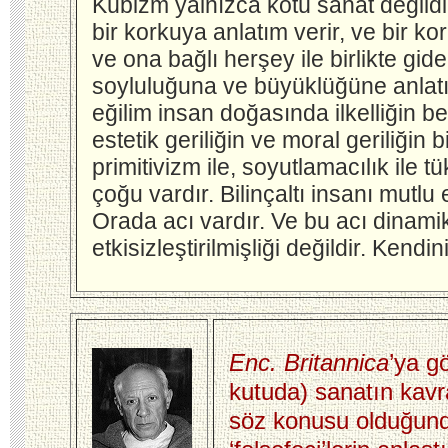
Kübizm yalnızca kötü sanat değildi
bir korkuya anlatım verir, ve bir ko
ve ona bağlı herşey ile birlikte gid
soyluluğuna ve büyüklüğüne anlatı
eğilim insan doğasında ilkelliğin be
estetik geriliğin ve moral geriliğin
primitivizm ile, soyutlamacılık ile
çoğu vardır. Bilinçaltı insanı mutlu
Orada acı vardır. Ve bu acı dinamikt
etkisizleştirilmişliği değildir. Kendi
Enc. Britannica
’ya g
kutuda)
sanatın kav
söz konusu olduğun