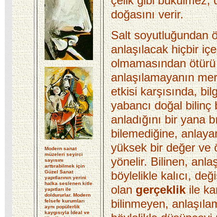
çelik gibi bükülmez, d
doğasını verir.
Salt soyutluğundan ö
anlaşılacak hiçbir içe
olmamasından ötürü
anlaşılamayanın mer
etkisi karşısında, bi
yabancı doğal bilinç b
anladığını bir yana bı
bilemediğine, anlay
yüksek bir değer v
Modern sanat
müzeleri seyirci
yönelir. Bilinen, anla
sayısını
arttırabilmek için
böylelikle kalıcı, de
Güzel Sanat
yapıtlarının yerini
halka seslenen kitle
olan
gerçeklik
ile ka
yapıtları ile
doldururlar. Modern
bilinmeyen, anlaşıl
felsefe kurumları
aynı popülerlik
kaygısıyla İdeal ve