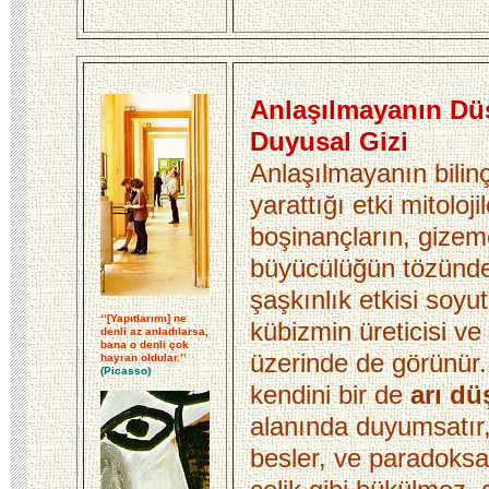
Anlaşılmayanın Dü
Duyusal Gizi
Anlaşılmayanın bilin
yarattığı etki mitolojil
boşinançların, gizemc
büyücülüğün tözünde
şaşkınlık etkisi soyu
‘‘[Yapıtlarımı] ne
kübizmin üreticisi ve 
denli az anladılarsa,
bana o denli çok
üzerinde de görünür
hayran oldular.’’
(Picasso)
kendini bir de
arı d
alanında duyumsatır
besler, ve paradoksa