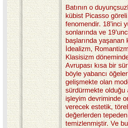
Batının o duyunçsuzl
kübist Picasso göreli
fenomendir. 18’inci y
sonlarında ve 19’unc
başlarında yaşanan k
İdealizm, Romantizm
Klasisizm döneminde
Avrupası kısa bir sür
böyle yabancı öğeler
gelişmekte olan mod
sürdürmekte olduğu
işleyim devriminde o
verecek estetik, töre
değerlerden tepeden
temizlenmiştir. Ve bu