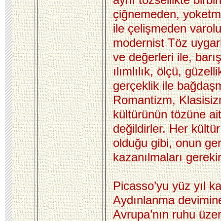
çiğnemeden, yoketmet
ile çelişmeden varolu
modernist Töz uygarl
ve değerleri ile, barı
ılımlılık, ölçü, güzell
gerçeklik ile bağdaş
Romantizm, Klasisi
kültürünün tözüne ai
değildirler. Her kült
olduğu gibi, onun geri
kazanılmaları gerekir
Picasso’yu yüz yıl k
Aydınlanma devimine
Avrupa’nın ruhu üzer