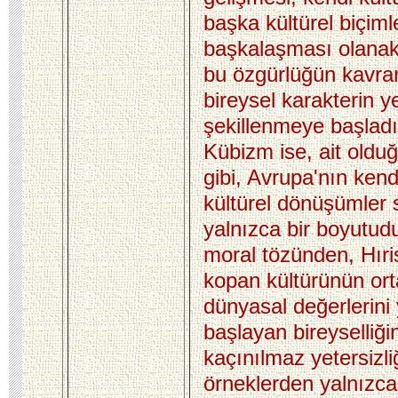
başka kültürel biçim
başkalaşması olanak
bu özgürlüğün kavra
bireysel karakterin y
şekillenmeye başladığ
Kübizm ise, ait olduğu
gibi, Avrupa'nın ken
kültürel dönüşümler 
yalnızca bir boyutud
moral tözünden, Hıris
kopan kültürünün ort
dünyasal değerlerini
başlayan bireyselliği
kaçınılmaz yetersizli
örneklerden yalnızca b