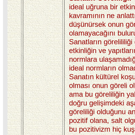
ideal uğruna bir etkinl
kavramının ne anlatt
düşünürsek onun gör
olamayacağını bulur
Sanatların görelililiğ
etkinliğin ve yapıtlar
normlara ulaşamadığı
ideal normların olmad
Sanatın kültürel koşu
olması onun göreli o
ama bu göreliliğin ya
doğru gelişimdeki aş
göreliliği olduğunu an
pozitif olana, salt ol
bu pozitivizm hiç ku