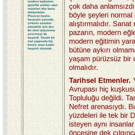
modern toplumun
çok daha anlamsızdı
güzellik anıtları olan
müzeleri tıka basa
doldurdular.
böyle şeyleri normal
Picasso başka
herşeyin yanında,
alıştırmalıdır. Sana
çirkinin sanatını
ahmaklık için
dev
pazarın, modern eğl
bir ekin işleyimine
çevirmeyi de
başardı. Sanatı bir
modern eğitimin yara
mal yapmada hiç
kimse onun kadar
bütüne aykırı olmama
başarılı olamadı.
yaşam pürüzsüz bir u
olmalıdır.
Tarihsel Etmenler.
Avrupası hiç kuşkusu
Topluluğu değildi. Ta
Nefret arenasıydı. B
yüzdeleri ile tek bir 
isteyen aynı insanlar 
öncesine dek çılgın