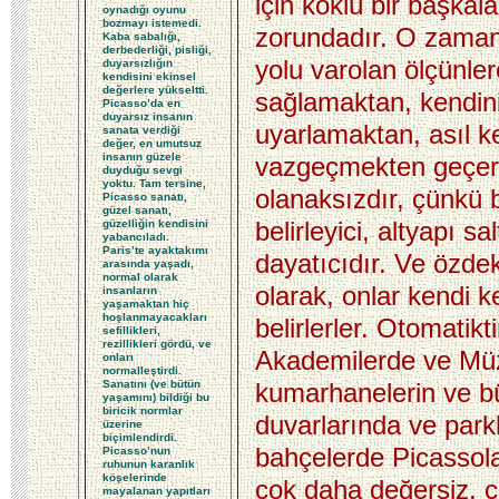
için köklü bir başka
oynadığı oyunu
bozmayı istemedi.
zorundadır. O zama
Kaba sabalığı,
derbederliği, pisliği,
yolu varolan ölçünle
duyarsızlığın
kendisini ekinsel
değerlere yükseltti.
sağlamaktan, kendin
Picasso’da en
duyarsız insanın
uyarlamaktan, asıl 
sanata verdiği
değer, en umutsuz
insanın güzele
vazgeçmekten geçer.
duyduğu sevgi
yoktu. Tam tersine,
olanaksızdır, çünkü b
Picasso sanatı,
güzel sanatı,
belirleyici, altyapı sa
güzelliğin kendisini
yabancıladı.
Paris’te ayaktakımı
dayatıcıdır. Ve özdek
arasında yaşadı,
normal olarak
olarak, onlar kendi ke
insanların
yaşamaktan hiç
hoşlanmayacakları
belirlerler. Otomatikti
sefillikleri,
rezillikleri gördü, ve
Akademilerde ve Müz
onları
normalleştirdi.
Sanatını (ve bütün
kumarhanelerin ve bü
yaşamını) bildiği bu
biricik normlar
duvarlarında ve park
üzerine
biçimlendirdi.
bahçelerde Picassola
Picasso’nun
ruhunun karanlık
köşelerinde
çok daha değersiz, ç
mayalanan yapıtları