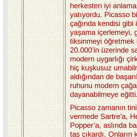
herkesten iyi anlam
yatıyordu. Picasso bi
çağında kendisi gibi 
yaşama içerlemeyi, 
tiksinmeyi öğretmek i
20.000’in üzerinde sa
modern uygarlığı çir
hiç kuşkusuz umabil
aldığından de başarıl
ruhunu modern çağa
dayanabilmeye eğitti
Picasso zamanın tini
vermede Sartre’a, H
Popper’a, aslında baş
taş çıkardı. Onların 