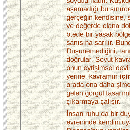
soyutlamadır. Kuşkuc
aşamadığı bu sınırda 
gerçeğin kendisine, 
ve değerde olana do
ötede bir yasak bölg
sanısına sarılır. Bun
Düşünemediğini, tan
doğrular.
Soyut kav
onun eytişimsel dev
yerine, kavramın
iç
orada ona daha şimd
gelen görgül tasarım
çıkarmaya çalışır.
İnsan ruhu da bir du
evreninde kendini uya