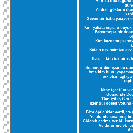
Alın bu öpücüğünü 
düny
Yıldızlı göklerin öte
kard
Seven bir baba yaşıyor o
Kim yakalamışsa o büyük t
Başarmışsa bir dost
o
Kim kazanmışsa soy
k
Katsın sevincimize sevi
Evet — kim tek bir ruh
Benimdir demişse bu dün
Ama kim bunu yapamam
Terk etsin ağlaya
topl
Neşe içer tüm varl
Gögsünde Doğ
Tüm iyiler, tüm k
İzler gül döşeli yolunu
Bize öpücükler verdi, ve 
Ve ölümle sınanmış bir
Giderek esrime verildi kurta
Ve durur melek Ta
ön