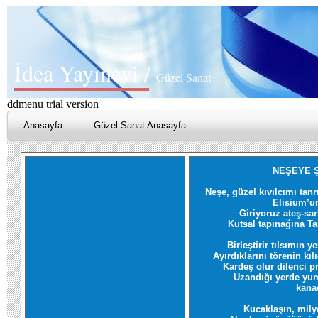
İdea Yayınevi /
Güzel Sanat
ddmenu trial version
Anasayfa
Güzel Sanat Anasayfa
NEŞEYE 
Neşe, güzel kıvılcımı tanrı
Elisium’un
Giriyoruz ateş-sa
Kutsal tapınağına Ta
Birleştirir tılsımın y
Ayırdıklarını törenin kılı
Kardeş olur dilenci p
Uzandığı yerde yu
kana
Kucaklaşın, mily