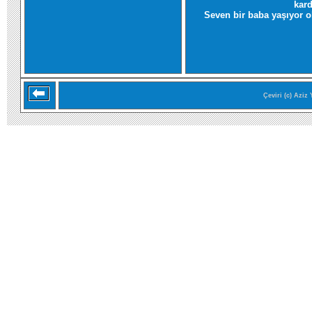
kard
Seven bir baba yaşıyor o
Çeviri (c) Aziz