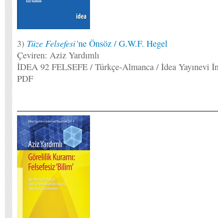
Tüze Felsefesi’
3)
ne Önsöz / G.W.F. Hegel
Çeviren: Aziz Yardımlı
İDEA 92 FELSEFE / Türkçe-Almanca / İdea Yayınevi İnt
PDF