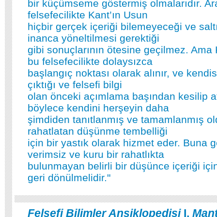
bir küçümseme göstermiş olmalarıdır. A
felsefecilikte Kant’ın Usun
hiçbir gerçek içeriği bilemeyeceği ve sal
inanca yöneltilmesi gerektiği
gibi sonuçlarının ötesine geçilmez. Ama 
bu felsefecilikte dolaysızca
başlangıç noktası olarak alınır, ve kend
çıktığı ve felsefi bilgi
olan önceki açımlama başından kesilip atı
böylece kendini herşeyin daha
şimdiden tanıtlanmış ve tamamlanmış old
rahatlatan düşünme tembelliği
için bir yastık olarak hizmet eder. Buna gö
verimsiz ve kuru bir rahatlıkta
bulunmayan belirli bir düşünce içeriği i
geri dönülmelidir."
Felsefi Bilimler Ansiklopedisi
I,
Mant