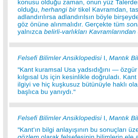
konusu olduğu zaman, onun yüz Talerden
olduğu,
herhangi bir
tikel Kavramdan, ta
adlandırılırsa adlandırılsın böyle birşeyd
göz önüne alınmalıdır. Gerçekte tüm
son
yalnızca
belirli-varlıkları Kavramlarından
Felsefi Bilimler Ansiklopedisi
I,
Mantık Bi
"Kant kuramsal Usa yadsıdığını — özgür
kılgısal Us için kesinlikle doğruladı. Kan
ilgiyi ve hiç kuşkusuz bütünüyle haklı o
başlıca bu yanıydı."
Felsefi Bilimler Ansiklopedisi
I,
Mantık Bi
"Kant’ın bilgi anlayışının bu sonuçları üz
gözlem
olarak felsefesinin bilimlerin ele