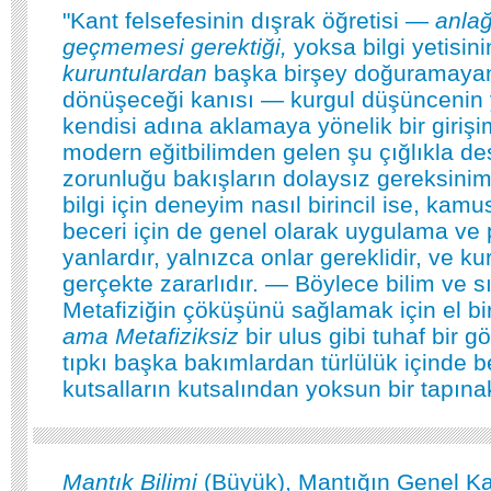
"Kant felsefesinin dışrak öğretisi —
anlağ
geçmemesi gerektiği,
yoksa bilgi yetisin
kuruntulardan
başka birşey doğuramay
dönüşeceği kanısı — kurgul düşüncenin 
kendisi adına aklamaya yönelik bir girişi
modern eğitbilimden gelen şu çığlıkla d
zorunluğu bakışların dolaysız gereksinime
bilgi için deneyim nasıl birincil ise, kam
beceri için de genel olarak uygulama ve p
yanlardır, yalnızca onlar gereklidir, ve k
gerçekte zararlıdır. — Böylece bilim ve s
Metafiziğin çöküşünü sağlamak için el bi
ama Metafiziksiz
bir ulus gibi tuhaf bir 
tıpkı başka bakımlardan türlülük içinde
kutsalların kutsalından yoksun bir tapınak
Mantık Bilimi
(Büyük), Mantığın Genel K