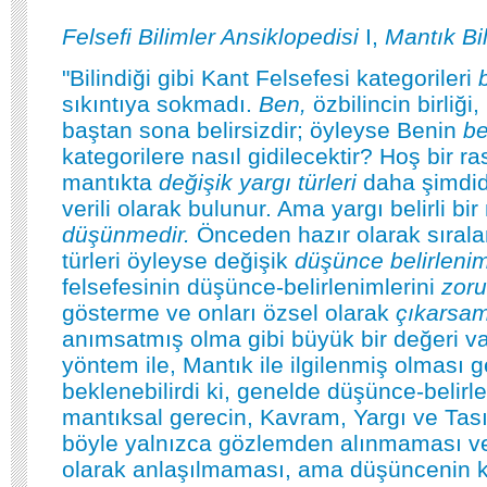
Felsefi Bilimler Ansiklopedisi
I,
Mantık Bi
"Bilindiği gibi Kant Felsefesi kategorileri
sıkıntıya sokmadı.
Ben,
özbilincin birliği
baştan sona belirsizdir; öyleyse Benin
be
kategorilere nasıl gidilecektir? Hoş bir ras
mantıkta
değişik yargı türleri
daha şimdid
verili olarak bulunur. Ama yargı belirli bi
düşünmedir.
Önceden hazır olarak sırala
türleri öyleyse değişik
düşünce belirlenim
felsefesinin düşünce-belirlenimlerini
zoru
gösterme ve onları özsel olarak
çıkarsa
anımsatmış olma gibi büyük bir değeri va
yöntem ile, Mantık ile ilgilenmiş olması 
beklenebilirdi ki, genelde düşünce-belirl
mantıksal gerecin, Kavram, Yargı ve Ta
böyle yalnızca gözlemden alınmaması ve
olarak anlaşılmaması, ama düşüncenin k