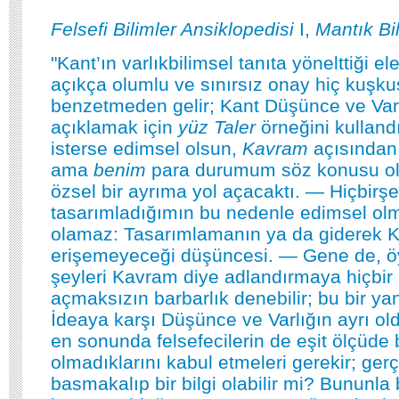
Felsefi Bilimler Ansiklopedisi
I,
Mantık Bi
"Kant’ın varlıkbilimsel tanıta yönelttiği el
açıkça olumlu ve sınırsız onay hiç kuşku
benzetmeden gelir; Kant Düşünce ve Varl
açıklamak için
yüz Taler
örneğini kullandı
isterse edimsel olsun,
Kavram
açısından 
ama
benim
para durumum söz konusu o
özsel bir ayrıma yol açacaktı. — Hiçbi
tasarımladığımın bu nedenle edimsel o
olamaz: Tasarımlamanın ya da giderek K
erişemeyeceği düşüncesi. — Gene de, öyl
şeyleri Kavram diye adlandırmaya hiçbir 
açmaksızın barbarlık denebilir; bu bir ya
İdeaya karşı Düşünce ve Varlığın ayrı old
en sonunda felsefecilerin de eşit ölçüde 
olmadıklarını kabul etmeleri gerekir; ge
basmakalıp bir bilgi olabilir mi? Bununla b