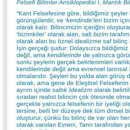
Felsefi Bilimler Ansiklopedisi
I,
Mantık Bi
"Kant Felsefesine göre, bildiğimiz şeyler 
görüngülerdir, ve
‘kendinde’leri
bizim için
olarak kalır. Bilincimizin içeriğini oluştur
‘bizimkiler’ olarak alan, salt
bizim
tarafım
olarak alan bu öznel idealizme saf bilinç h
İşin gerçeği şudur: Dolaysızca bildiğimiz
değil, ama
kendilerinde
de yalnızca görün
sonlu şeylerin gerçek belirlenimleri varlık
kendilerinde değil ama evrensel tanrısal
olmalarıdır. Şeyleri bu yolda alan görüş 
olarak, ama gene de Eleştirel Felsefenin
ayrım içinde
saltık İdealizm
olarak belirti
sıradan realist bilincin çok ötesinde olm
gerçekte yalnızca felsefenin bir iyeliği o
tersine, belli bir düzeye dek tüm dinsel bi
oluşturur, çünkü bu bilinç de var olan he
olarak varolan Evreni, Tanrı tarafından yar