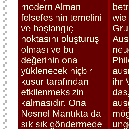
modern Alman
bet
felsefesinin temelini
wie
ve başlangıç
Gru
noktasını oluşturuş
Aus
olması ve bu
neu
değerinin ona
Phi
yüklenecek hiçbir
aus
kusur tarafından
ihr 
etkilenmeksizin
das
kalmasıdır. Ona
aus
Nesnel Mantıkta da
mög
sık sık göndermede
ung