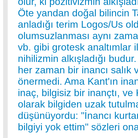
olur, ki pozitivizmin alkışla
Öte yandan doğal bilincin T
anladığı terim Logos/Us ol
olumsuzlanması aynı zaman
vb. gibi grotesk analtımlar 
nihilizmin alkışladığı budur.
her zaman bir inancı salık 
önermedi. Ama Kant'ın inan
inaç, bilgisiz bir inançtı, v
olarak bilgiden uzak tutulma
düşünüyordu: "İnancı kurtar
bilgiyi yok ettim" sözleri ona 