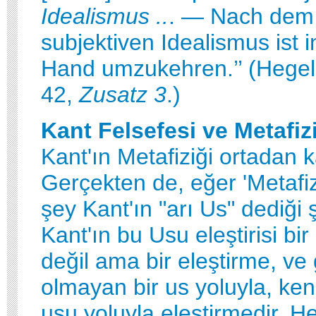
Idealismus ..
. — Nach dem 
subjektiven Idealismus ist i
Hand umzukehren.’’ (Hege
42,
Zusatz 3
.)
Kant Felsefesi ve Metafiz
Kant'ın Metafiziği ortadan ka
Gerçekten de, eğer 'Metafizi
şey Kant'ın "arı Us" dediği ş
Kant'ın bu Usu eleştirisi bi
değil ama bir eleştirme, ve
olmayan bir us yoluyla, kend
usu yoluyla eleştirmedir. 