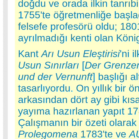
doğdu ve orada ilkin tanrıb
1755'te öğretmenliğe başla
felsefe profesörü oldu; 180
ayrılmadığı kenti olan Köni
Kant
Arı Usun Eleştirisi
'ni i
Usun Sınırları
[
Der Grenzen
und der Vernunft
] başlığı a
tasarlıyordu. On yıllık bir 
arkasından dört ay gibi kısa
yayıma hazırlanan yapıt 178
Çalışmanın bir özeti olarak
Prolegomena
1783'te ve
A