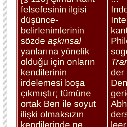
felsefesinin ilgisi
Ind
düşünce-
Int
belirlenimlerinin
kan
sözde
aşkınsal
Phi
yanlarına yönelik
sog
olduğu için onların
Tra
kendilerinin
der
irdelemesi boşa
Den
çıkmıştır; tümüne
geri
ortak Ben ile soyut
Abh
ilişki olmaksızın
der
kendilerinde ne
lee