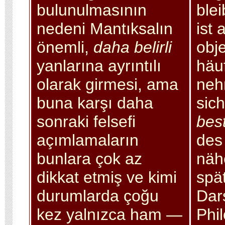
bulunulmasının
ble
nedeni Mantıksalın
ist 
önemli,
daha belirli
obj
yanlarına ayrıntılı
häu
olarak girmesi, ama
neh
buna karşı daha
sich
sonraki felsefi
bes
açımlamaların
des
bunlara çok az
nähe
dikkat etmiş ve kimi
spä
durumlarda çoğu
Dar
kez yalnızca ham —
Phi