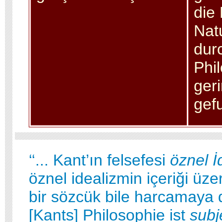
die 
Nat
dur
Phil
ger
gef
‘‘... Kant’ın felsefesi
öznel
İ
öznel idealizmin içeriği üze
bir sözcük bile harcamaya de
[Kants] Philosophie ist
subj