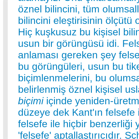
öznel bilincini, tüm olumsallı
bilincini eleştirisinin ölçütü
Hiç kuşkusuz bu kişisel bil
usun bir görüngüsü idi. Fel
anlaması gereken şey felse
bu görüngüleri, usun bu tik
biçimlenmelerini, bu olumsa
belirlenmiş öznel kişisel us
biçimi
içinde yeniden-üret
düzeye dek Kant'ın felsefe i
felsefe ile hiçbir benzerliği
'felsefe' aptallaştırıcıdır. Sc