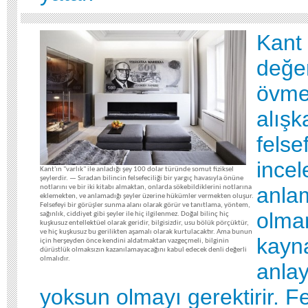
Kant 
değer
övme
alışk
felse
incel
Kant'ın "varlık" ile anladığı şey 100 dolar türünde somut fiziksel
şeylerdir. — Sıradan bilincin felsefeciliği bir yargıç havasıyla önüne
anla
notlarını ve bir iki kitabı almaktan, onlarda sökebildiklerini notlarına
eklemekten, ve anlamadığı şeyler üzerine hükümler vermekten oluşur.
Felsefeyi bir görüşler sunma alanı olarak görür ve tanıtlama, yöntem,
olma
sağınlık, ciddiyet gibi şeyler ile hiç ilgilenmez. Doğal bilinç hiç
kuşkusuz entellektüel olarak geridir, bilgisizdir, usu bölük pörçüktür,
ve hiç kuşkusuz bu gerilikten aşamalı olarak kurtulacaktır. Ama bunun
kayna
için herşeyden önce kendini aldatmaktan vazgeçmeli, bilginin
dürüstlük olmaksızın kazanılamayacağını kabul edecek denli değerli
olmalıdır.
anlay
yoksun olmayı gerektirir. Fe