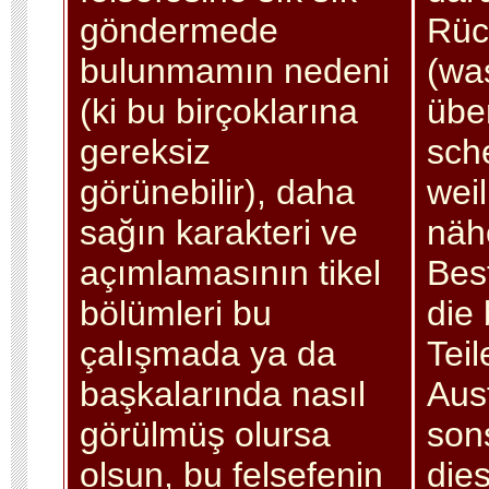
göndermede
Rüc
bulunmamın nedeni
(wa
(ki bu birçoklarına
über
gereksiz
sch
görünebilir), daha
weil
sağın karakteri ve
näh
açımlamasının tikel
Bes
bölümleri bu
die
çalışmada ya da
Teil
başkalarında nasıl
Aus
görülmüş olursa
son
olsun, bu felsefenin
die