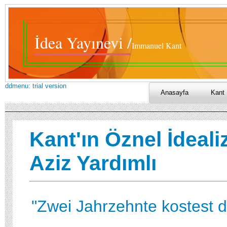
İdea Yayınevi /
Immanuel Kant
ddmenu: trial version
Anasayfa
Kant 
Kant'ın Öznel İdeali
Aziz Yardımlı
"Zwei Jahrzehnte kostest d