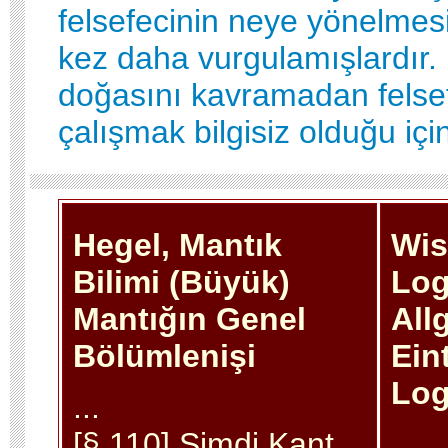
felsefecinin neye yönelmesi 
kez daha vurgulamışlardır. 
doğasını kavramadan fels
çalışmak bilgisiz olduğu için ç
Hegel, Mantık
Wis
Bilimi (Büyük)
Log
Mantığın Genel
All
Bölümlenişi
Ein
Log
...
[§ 110] Şimdi Kant
...