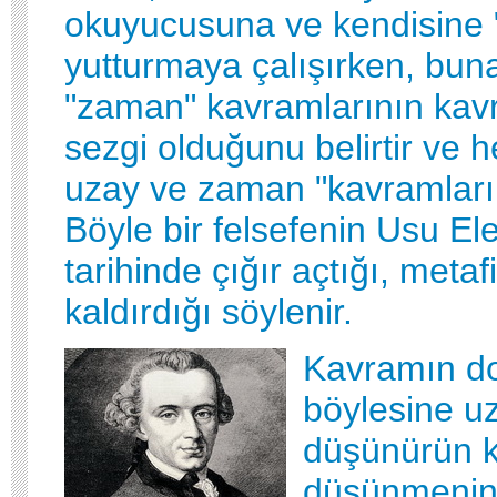
okuyucusuna ve kendisine 
yutturmaya çalışırken, buna
"zaman" kavramlarının kav
sezgi olduğunu belirtir ve
uzay ve zaman "kavramları
Böyle bir felsefenin Usu Eleş
tarihinde çığır açtığı, metaf
kaldırdığı söylenir.
Kavramın d
böylesine uz
düşünürün 
düşünmenin