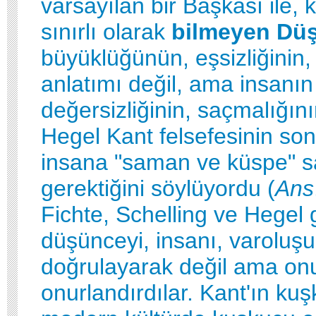
varsayılan bir Başkası ile, 
sınırlı olarak
bilmeyen Dü
büyüklüğünün, eşsizliğinin
anlatımı değil, ama insanın 
değersizliğinin, saçmalığının
Hegel Kant felsefesinin so
insana "saman ve küspe" sa
gerektiğini söylüyordu (
Ans
Fichte, Schelling ve Hegel gi
düşünceyi, insanı, varoluşu
doğrulayarak değil ama on
onurlandırdılar. Kant'ın kuş