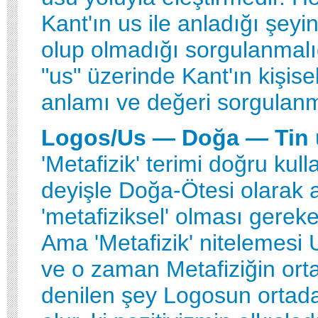
Kant'ın us ile anladığı şey
olup olmadığı sorgulanmalıd
"us" üzerinde Kant'ın kişisel
anlamı ve değeri sorgulanm
Logos/Us — Doğa — Tin
'Metafizik' terimi doğru kull
deyişle Doğa-Ötesi olarak a
'metafiziksel' olması gereke
Ama 'Metafizik' nitelemesi Us
ve o zaman Metafiziğin ort
denilen şey Logosun ortada