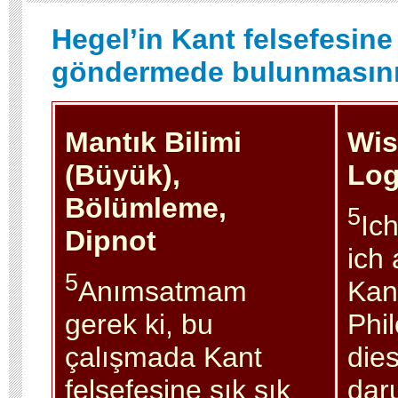
Hegel’in Kant felsefesine
göndermede bulunmasını
Mantık Bilimi
Wis
(Büyük),
Log
Bölümleme,
5
Ic
Dipnot
ich 
5
Anımsatmam
Kan
gerek ki, bu
Phil
çalışmada Kant
die
felsefesine sık sık
dar