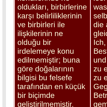
oldukları, birbirlerine
was
karşı belirliliklerinin
selb
ve birbirleri ile
die 
ilişkilerinin ne
glei
olduğu bir
Ich,
irdelemeye konu
Bes
edilmemiştir; buna
und 
göre doğalarının
zu e
bilgisi bu felsefe
zu 
tarafından en küçük
Geg
bir biçimde
Bet
geliştirilmemiştir.
gem