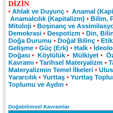
DİZİN
•
Ahlak ve Duyunç
•
Anamal (Kapi
Anamalcılık (Kapitalizm)
•
Bilim, 
Mitoloji
•
Boşinanç ve Assimilasy
Demokrasi
•
Despotizm
•
Din, Bili
Doğa Durumu
•
Doğal Bilinç
•
Etik
Gelişme
•
Güç (Erk)
•
Halk
•
İdeolo
Doğası
•
Köylülük
•
Mülkiyet
•
Ö
Kavramı
•
Tarihsel Materyalizm
•
T
Materyalizmin Temel İlkeleri
•
Ulus
Yararcılık
•
Yurttaş
•
Yurttaş Topl
Toplumu ve Aydın
•
Doğabilimsel Kavramlar