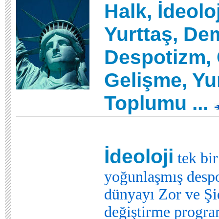
Halk, İdeoloj
Yurttaş, De
Despotizm,
Gelişme, Yu
Toplumu
...
İdeoloji
tek bir
yoğunlaşmış despo
dünyayı Zor ve Şi
değiştirme progra