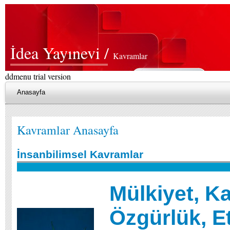
İdea Yayınevi /
Kavramlar
ddmenu trial version
Anasayfa
Kavramlar Anasayfa
İnsanbilimsel Kavramlar
Mülkiyet, Ka
Özgürlük, Et