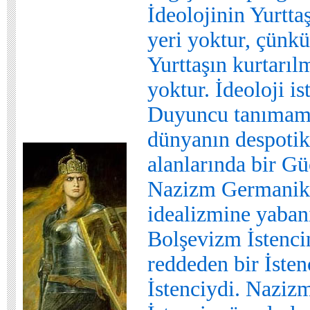
İdeolojinin Yurtt
yeri yoktur, çünk
Yurttaşın kurtarıl
yoktur. İdeoloji is
Duyuncu tanımam
dünyanın despotik
alanlarında bir Güç
Nazizm Germanik İ
idealizmine yabanı
Bolşevizm İstenci
reddeden bir İstenç
İstenciydi. Naziz