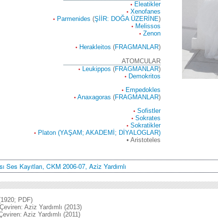
Eleatikler
•
Xenofanes
•
Parmenides
(
ŞİİR: DOĞA ÜZERİNE
)
•
Melissos
•
Zenon
•
Herakleitos
(
FRAGMANLAR
)
•
ATOMCULAR
Leukippos
(
FRAGMANLAR
)
•
Demokritos
•
Empedokles
•
Anaxagoras
(
FRAGMANLAR
)
•
Sofistler
•
Sokrates
•
Sokratikler
•
Platon (YAŞAM; AKADEMİ; DİYALOGLAR)
•
• Aristoteles
sı Ses Kayıtları, CKM 2006-07, Aziz Yardımlı
1920; PDF)
Çeviren: Aziz Yardımlı (2013)
Çeviren: Aziz Yardımlı (2011)