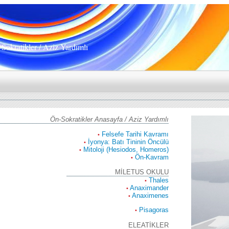
Sokratikler / Aziz Yardımlı
Ön-Sokratikler Anasayfa / Aziz Yardımlı
Felsefe Tarihi Kavramı
•
İyonya: Batı Tininin Öncülü
•
Mitoloji (Hesiodos, Homeros)
•
Ön-Kavram
•
MİLETUS OKULU
Thales
•
Anaximander
•
Anaximenes
•
Pisagoras
•
ELEATİKLER