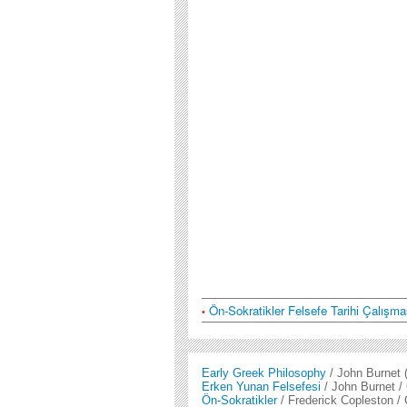
Ön-Sokratikler Felsefe Tarihi Çalışma
•
Early Greek Philosophy
/ John Burnet
(
Erken Yunan Felsefesi
/ John Burnet / 
Ön-Sokratikler
/ Frederick Copleston / 