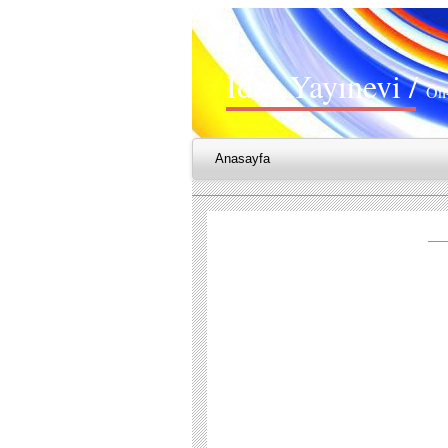
İdea Yayınevi /
Ön-
Anasayfa