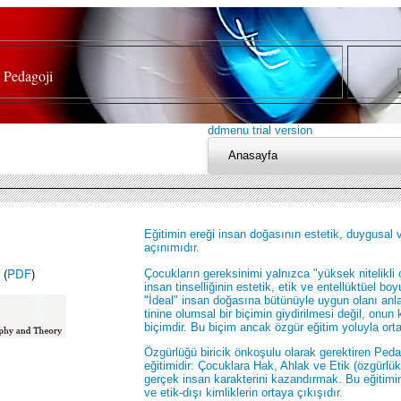
/
Pedagoji
ddmenu trial version
Anasayfa
Eğitimin ereği insan doğasının estetik, duygusal ve
açınımıdır.
(
PDF
)
Çocukların gereksinimi yalnızca "yüksek nitelikli
insan tinselliğinin estetik, etik ve entellüktüel boy
"İdeal" insan doğasına bütünüyle uygun olanı anlat
tinine olumsal bir biçimin giydirilmesi değil, on
biçimdir. Bu biçim ancak özgür eğitim yoluyla ortay
Özgürlüğü biricik önkoşulu olarak gerektiren Pedago
eğitimidir: Çocuklara Hak, Ahlak ve Etik (özgürlü
gerçek insan karakterini kazandırmak. Bu eğitimin
ve etik-dışı kimliklerin ortaya çıkışıdır.