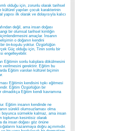
mlı olduğu için, zorunlu olarak tarihsel
le kültürel yapıları çocuk karakterinin
l yapısı ilk olarak ve dolayısıyla kalıcı
arafından değil, ama insan doğası
angi bir olumsal tarihsel kimliğin
biçimlendirmesini amaçlar. İnsanın
 gelişimin o doğanın kendini
ir ön-koşulu yoktur. Özgürlüğün
rçek Güç olduğu için, Tinin sonlu bir
i engelleyebilir.
arı Eğitimin sonlu kalıplara dökülmesini
in verilmesini gerektirir. Eğitim bu
arda Eğitim varolan kültürel biçimin
r.
ası Eğitimin kendisini tıpkı eğitmesi
endir. Eğitim Özgürlüğün bir
zgür olmadıkça Eğitim kendi kavramına
ur. Eğitim insanın kendinde ne
lanın sürekli olumsuzlaması olma
şamı boyunca sürmekle kalmaz, ama insan
n toplumun kesintisiz olarak
 ya da insan doğası göz önüne
 sığalarını kazanmaya doğru açınımıdır.
 ve bir yana bırakılacak bir dogmatizm