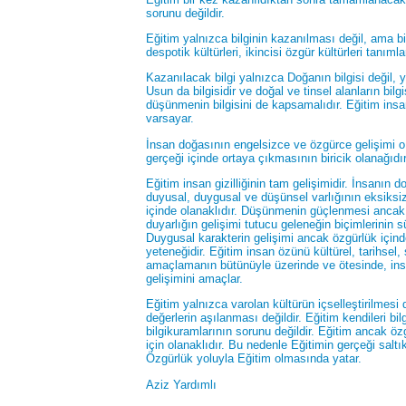
sorunu değildir.
Eğitim yalnızca bilginin kazanılması değil, ama bil
despotik kültürleri, ikincisi özgür kültürleri tanımla
Kazanılacak bilgi yalnızca Doğanın bilgisi değil, y
Usun da bilgisidir ve doğal ve tinsel alanların bil
düşünmenin bilgisini de kapsamalıdır. Eğitim insa
varsayar.
İnsan doğasının engelsizce ve özgürce gelişimi o
gerçeği içinde ortaya çıkmasının biricik olanağıdır
Eğitim insan gizilliğinin tam gelişimidir. İnsanın d
duyusal, duygusal ve düşünsel varlığının eksiksiz
içinde olanaklıdır. Düşünmenin güçlenmesi ancak ö
duyarlığın gelişimi tutucu geleneğin biçimlerinin s
Duygusal karakterin gelişimi ancak özgürlük içind
yeteneğidir. Eğitim insan özünü kültürel, tarihsel,
amaçlamanın bütünüyle üzerinde ve ötesinde, insa
gelişimini amaçlar.
Eğitim yalnızca varolan kültürün içselleştirilmesi d
değerlerin aşılanması değildir. Eğitim kendileri bi
bilgikuramlarının sorunu değildir. Eğitim ancak öz
için olanaklıdır. Bu nedenle Eğitimin gerçeği sal
Özgürlük yoluyla Eğitim olmasında yatar.
Aziz Yardımlı