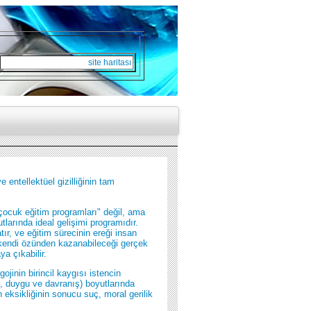
site haritası
 entellektüel gizilliğinin tam
 çocuk eğitim programları" değil, ama
utlarında ideal gelişimi programıdır.
ır, ve eğitim sürecinin ereği insan
un kendi özünden kazanabileceği gerçek
a çıkabilir.
jinin birincil kaygısı istencin
k, duygu ve davranış) boyutlarında
 eksikliğinin sonucu suç, moral gerilik