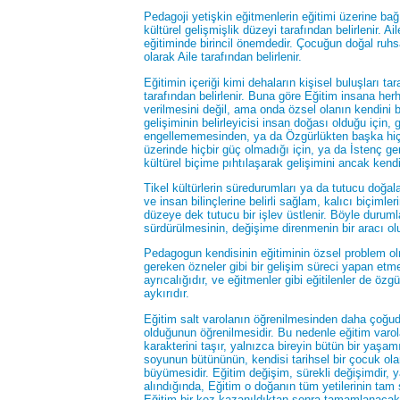
Pedagoji yetişkin eğitmenlerin eğitimi üzerine bağı
kültürel gelişmişlik düzeyi tarafından belirlenir. Ai
eğitiminde birincil önemdedir. Çocuğun doğal ruhsa
olarak Aile tarafından belirlenir.
Eğitimin içeriği kimi dehaların kişisel buluşları t
tarafından belirlenir. Buna göre Eğitim insana herh
verilmesini değil, ama onda özsel olanın kendini 
gelişiminin belirleyicisi insan doğası olduğu için,
engellememesinden, ya da Özgürlükten başka hiçb
üzerinde hiçbir güç olmadığı için, ya da İstenç ge
kültürel biçime pıhtılaşarak gelişimini ancak kendis
Tikel kültürlerin süredurumları ya da tutucu doğal
ve insan bilinçlerine belirli sağlam, kalıcı biçimler
düzeye dek tutucu bir işlev üstlenir. Böyle duruml
sürdürülmesinin, değişime direnmenin bir aracı olu
Pedagogun kendisinin eğitiminin özsel problem olm
gereken özneler gibi bir gelişim süreci yapan etm
ayrıcalığıdır, ve eğitmenler gibi eğitilenler de ö
aykırıdır.
Eğitim salt varolanın öğrenilmesinden daha çoğud
olduğunun öğrenilmesidir. Bu nedenle eğitim varo
karakterini taşır, yalnızca bireyin bütün bir ya
soyunun bütününün, kendisi tarihsel bir çocuk ola
büyümesidir. Eğitim değişim, sürekli değişimdir,
alındığında, Eğitim o doğanın tüm yetilerinin tam
Eğitim bir kez kazanıldıktan sonra tamamlanacak