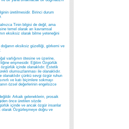
ginin üretilmesidir. Birinci durum
r.
alnızca Tinin bilgisi de değil, ama
gisine temel olarak arı kavramsal
nın eksiksiz olarak bilme yeteneğini
 doğanın eksiksiz güzelliği, görkemi ve
.
oğal varlığının ötesine ve üzerine,
liğine erişmesidir. Eğitim Özgürlük
zgürlük içinde olanaklıdır. Estetik
ürekli olumsuzlanması ile olanaklıdır.
e olanaklıdır çünkü sevgi özgür ruhun
 sınırlı ve katı biçimlere sokmayı
nın özsel değerlerinin engelsizce
eğildir. Arkaik geleneklerin, prosaik
lgiden önce üretilen sözde
gürlük içinde ve ancak özgür insanlar
tık olarak Özgürleşmeye doğru ve