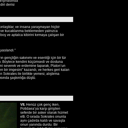
 yarışmasında
diri derisi
kınlaştılar, ve insana yaraşmayan hiçbir
k ve kucaklanma beklemeden yalnızca
boş ve aptalca kibirini kırmaya çalışan bir
 yaslandı.”
ın gençliğin sakınımı ve esenliği için bir tür
. Böylece kendini küçümsedi ve dostuna
ini severek ve erdemine taparak, Platon’un
en bir imgesini” kazandı, ve herkes geri kalan
 Sokrates ile birlikte yemesi, alıştırma
sında şaşkınlığa düştü.
VII.
Henüz çok genç iken,
Potidaea’ya karşı girişilen
seferde bir asker olarak hizmet
etti. O sırada Sokrates onunla
aynı çadırda kaldı ve savaşta
onun yanında durdu. Bir