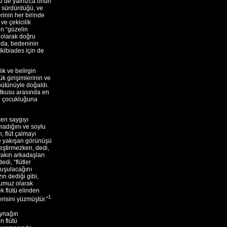
lki de yalnızca onun
 sürdürdüğü, ve
rinin her birinde
ve çekicilik
in “güzelin
 olarak doğru
nda, bedeninin
kibiades için de
lık ve belirgin
ük girişimlerinin ve
bütünüyle doğaldı.
utkusu arasında en
Bu çocukluğuna
en saygıyı
madığını ve soylu
 flüt çalmayı
ine yakışan görünüşü
eştirmezken, dedi,
yakın arkadaşları
edi, “flütler
nuşulacağını
ın dediği gibi,
cumuz olarak
ek flütü elinden
1
derisini yüzmüştür.”
aynağın
n flütü