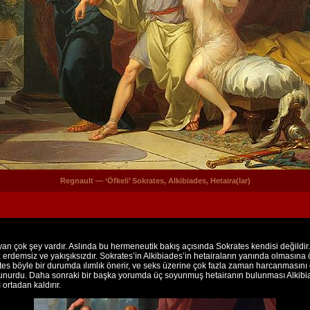
Regnault — ‘Öfkeli’ Sokrates, Alkibiades, Hetaira(lar)
çok şey vardır. Aslında bu hermeneutik bakış açısında Sokrates kendisi değildir.
cı, erdemsiz ve yakışıksızdır. Sokrates’in Alkibiades’in hetairaların yanında olmasına
es böyle bir durumda ılımlık önerir, ve seks üzerine çok fazla zaman harcanmasını 
nurdu. Daha sonraki bir başka yorumda üç soyunmuş hetairanın bulunması Alkibiades’
ortadan kaldırır.