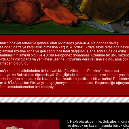
inalı bir devlet adamı ve general olan Alkibiades (450-404) Peloponez savaşı
rasında Sparta’ya karşı etkili olmasına karşın, 415’deki Sicilya seferi sırasında haksı
çlamalar üzerine Atina’ya geri çağrılınca taraf değiştirdi. Daha sonra Ege’de Atina
nanmasının amirali oldu ve 410’da Peloponez donanması üzerinde bir utku kazand
4’te Atina’nın Sparta’ya yenilmesi üzerine Frigya’nın Pers valisine sığındı, ama çok
çmeden öldürüldü.
ina’ın en ünlü ailelerinden birinin varlıklı oğlu Alkibiades Perikles’in koruması
tındaydı ve Sokrates’in öğrencisiydi. Gençliğinde bir hoppa olarak ve kendini yasan
erinde gören biri olarak ün kazandı. Karizmatik bir politikacı idi ve tarihçi Thukidide
re 415’te Atinalıları Sicilya’yı ele geçirmeye inandıran o oldu. Başarısızlığa uğrayan
ferin komutanlarından biri kendisiydi.
I.
Haklı olarak denir ki, Sokrates’in ona 
ve dostluk ün kazanmasında büyük ölçüd