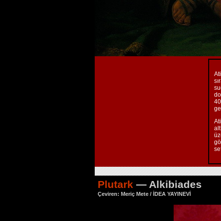
At
sı
su
do
40
ge
At
al
üz
gö
se
Plutark
— Alkibiades
Çeviren: Meriç Mete / İDEA YAYINEVİ