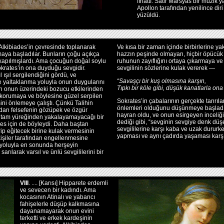
fırlattı. Satir Marsyas bir müzik
Apollon tarafından yenilince diri 
yüzüldü.
kibiades’in çevresinde toplanarak
Ve kısa bir zaman içinde birbirlerine ya
maya başladılar. Bunların çoğu açıkça
hazzın peşinde olmayan, hiçbir öpücü
 kapılmışlardı. Ama çocuğun doğal soylu
ruhunun zayıflığını ortaya çıkarmaya ve 
Sokrates’in ona duyduğu sevgidir.
sevgilinin sözlerine kulak vererek —
 ışıl sergilendiğini gördü, ve
“Savaşçı bir kuş olmasına karşın,
e yaltaklanma yoluyla onun duygularını
Tıpkı bir köle gibi, düşük kanatlarla ona
ın onun üzerindeki bozucu etkilerinden
 korumaya ve böylesine güzel serpilen
Sokrates’in çabalarının gerçekte tanrılar
ini önlemeye çalıştı. Çünkü Talihin
önlemleri olduğunu düşünmeye başladı
ndan felsefenin gözüpek ve özgür
hayran oldu, ve onun esirgeyen inceliğ
 tam yüreğinden yakalayamayacağı bir
dediği gibi, “sevginin sevgiye denk düş
ades için de böyleydi. Daha baştan
sevgililerine karşı kaba ve uzak dururken
rip eğitecek birine kulak vermesinin
yapması ve aynı çadırda yaşaması karşı
işiler tarafından engellenmesine
ri yoluyla en sonunda herşeyin
arılarak varsıl ve ünlü sevgililerini bir
VIII
. .... [Karısı] Hipparete erdemli
ve sevecen bir kadındı. Ama
kocasının Atinalı ve yabancı
fahişelerle düşüp kalkmasına
dayanamayarak onun evini
terketti ve erkek kardeşinin