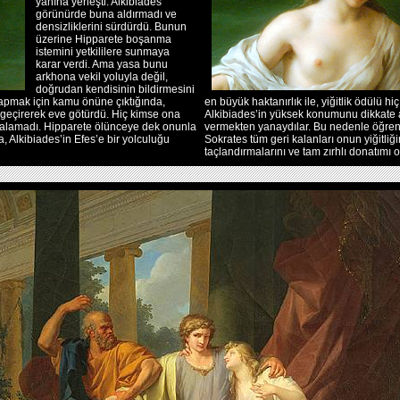
yanına yerleşti. Alkibiades
görünürde buna aldırmadı ve
densizliklerini sürdürdü. Bunun
üzerine Hipparete boşanma
istemini yetkililere sunmaya
karar verdi. Ama yasa bunu
arkhona vekil yoluyla değil,
doğrudan kendisinin bildirmesini
apmak için kamu önüne çıktığında,
en büyük haktanırlık ile, yiğitlik ödülü h
 geçirerek eve götürdü. Hiç kimse ona
Alkibiades’in yüksek konumunu dikkate
 alamadı. Hipparete ölünceye dek onunla
vermekten yanaydılar. Bu nedenle öğrenc
a, Alkibiades’in Efes’e bir yolculuğu
Sokrates tüm geri kalanları onun yiğitliğ
taçlandırmalarını ve tam zırhlı donatımı o