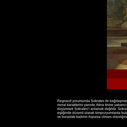
Regnault yorumunda Sokrates ile bağdaşmayan 
moral karakterini yansıtır, Atina tinine yaban
düşünmek Sokrates’i anlamak değildir. Sokrat
eşliğinde düzenli olarak simpozyumlarda bulu
ve buradaki kadının Aspasia olması olasılığını 