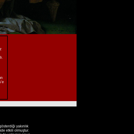
z
ı.
ın
s’e
gösterdiği yakınlık
e etkili olmuştur.