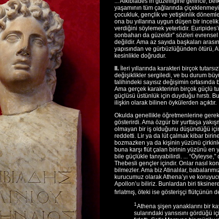
... Alkibiades’in güzelliğine gelince, be
yaşamının tüm çağlarında çiçeklenmeyi
çocukluk, gençlik ve yetişkinlik dönemle
ona bu yıllarına uygun düşen bir incelik 
verdiğini söylemek yeterlidir. Euripides’
sonbaharı da güzeldir” sözleri evrensel
değildir. Ama az sayıda başkaları arası
yapısından ve gürbüzlüğünden ötürü, Al
kesinlikle doğrudur.
II.
İleri yıllarında karakteri birçok tutarsız
değişiklikler sergiledi, ve bu durum büy
talihindeki sayısız değişimin ortasında 
Ama gerçek karakterinin birçok güçlü t
güçlüsü üstünlük için duyduğu hırstı. 
ilişkin olarak bilinen öykülerden açıktır.
Okulda genellikle öğretmenlerine gerek
gösterirdi. Ama özgür bir yurttaşa yakış
olmayan bir iş olduğunu düşündüğü için,
reddetti. Lir ya da lüt çalmak kibar bir
bozmazken ya da kişinin yüzünü çirkinl
buna karşı flüt çalan birinin yüzünü en 
bile güçlükle tanıyabilirdi. ... “Öyleyse,” d
Thebesli gençler içindir. Onlar nasıl ko
bilmezler. Ama biz Atinalılar, babalarımız
kurucumuz olarak Athena’yı ve koruyu
Apollon’u biliriz. Bunlardan biri tiksiner
fırlatmış, öteki ise gösterişçi flütçünün 
1
Athena şişen yanaklarını bir k
sularındaki yansısını gördüğü içi