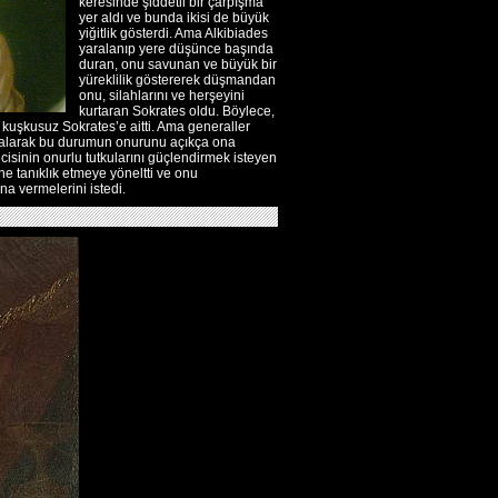
keresinde şiddetli bir çarpışma
yer aldı ve bunda ikisi de büyük
yiğitlik gösterdi. Ama Alkibiades
yaralanıp yere düşünce başında
duran, onu savunan ve büyük bir
yüreklilik göstererek düşmandan
onu, silahlarını ve herşeyini
kurtaran Sokrates oldu. Böylece,
iç kuşkusuz Sokrates’e aitti. Ama generaller
 alarak bu durumun onurunu açıkça ona
isinin onurlu tutkularını güçlendirmek isteyen
ine tanıklık etmeye yöneltti ve onu
na vermelerini istedi.