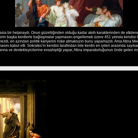
asia bir hetairaydı. Onun güzelliğinden olduğu kadar akıllı karakterinden de etkilene
elerin başka kentlerle bağlaşmalar yapmasını engellemek üzere 451 yılında kendisi tar
mezdi, en azından politik kariyerini riske atmaksızın bunu yapamazdı. Ama Atina Mecl
asını kabul etti. Sokrates’in kendisi tarafından bile kentin en iyileri arasında sayılıa
arına ve destekleyicilerine evsahipliği yapar, Atina imparatorluğunun önde gelen insa