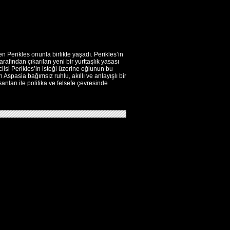
n Perikles onunla birlikte yaşadı. Perikles’in
afından çıkarılan yeni bir yurttaşlık yasası
isi Perikles’in isteği üzerine oğlunun bu
n Aspasia bağımsız ruhlu, akıllı ve anlayışlı bir
nları ile politika ve felsefe çevresinde