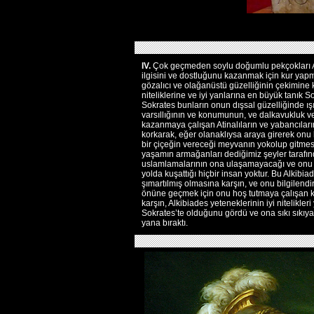
IV.
Çok geçmeden soylu doğumlu pekçokları Al
ilgisini ve dostluğunu kazanmak için kur yap
gözalıcı ve olağanüstü güzelliğinin çekimine
niteliklerine ve iyi yanlarına en büyük tanık 
Sokrates bunların onun dışsal güzelliğinde ışıl
varsıllığının ve konumunun, ve dalkavukluk v
kazanmaya çalışan Atinalıların ve yabancılar
korkarak, eğer olanaklıysa araya girerek onu
bir çiçeğin vereceği meyvanın yokolup gitmes
yaşamın armağanları dediğimiz şeyler tarafı
uslamlamalarının ona ulaşamayacağı ve onu
yolda kuşattığı hiçbir insan yoktur. Bu Alkibi
şımartılmış olmasına karşın, ve onu bilgilendi
önüne geçmek için onu hoş tutmaya çalışan k
karşın, Alkibiades yeteneklerinin iyi nitelikle
Sokrates’te olduğunu gördü ve ona sıkı sıkıya s
yana bıraktı.