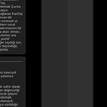
Yine,
lerinde (Locke,
karşın
ağlanan Kant'ta)
insan-altı
 evrensel us
ların ussal
yadsımasının bir
a atası olması,
lerinin ona
pozitif
ğer saydığı için,
ni düşündüğü,
örülür.
ü süreciydi.
 yeterince
ile saltık olarak
n değersizliği
sözde işleyim
ideolojik
ı olamazdı.
ya sürüldüğü