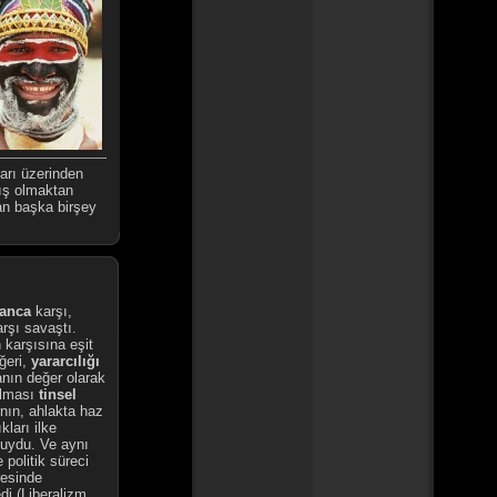
ları üzerinden
mış olmaktan
tan başka birşey
anca
karşı,
arşı savaştı.
 karşısına eşit
ğeri,
yararcılığı
nın değer olarak
ılması
tinsel
nın, ahlakta haz
kları ilke
cuydu. Ve aynı
 politik süreci
resinde
di (Liberalizm