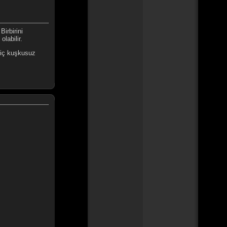
irbirini
labilir.
hiç kuşkusuz