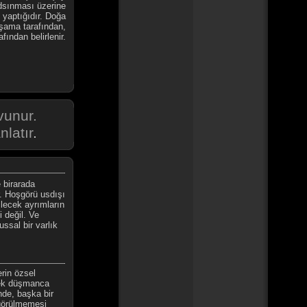
sınması üzerine
n yaptığıdır. Doğa
 aşama tarafından,
afından belirlenir.
vunur.
nlatır
.
 birarada
. Hoşgörü usdışı
ilecek ayrımların
i değil. Ve
ssal bir varlık
rin özsel
rek düşmanca
nde, başka bir
 görülmemesi