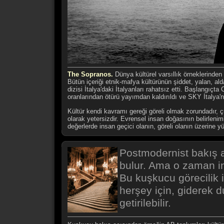
The Sopranos.
Dünya kültürel varsıllık örneklerinden b
Bütün içeriği etnik-mafya kültürünün şiddet, yalan, al
dizisi İtalya'daki İtalyanları rahatsız etti. Başlangıçt
oranlarından ötürü yayımdan kaldırıldı ve SKY İtalya'nı
Kültür kendi kavramı gereği göreli olmak zorundadır, çün
olarak yetersizdir. Evrensel insan doğasının belirleniml
değerlerde insan geçici olanın, göreli olanın üzerine yük
Postmodernist bakış 
bulur. Ama o zaman in
Bu kuşkucu görecilik 
herşey için, giderek du
getirilebilir.