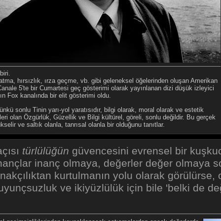
iri.
datma, hırsızlık, ırza geçme, vb. gibi geleneksel öğelerinden oluşan Amerikan
a Canale 5'te bir Cumartesi geç gösterimi olarak yayınlanan dizi düşük izleyici
n Fox kanalında bir elit gösterimi oldu.
kü sonlu Tinin yarı-yol yaratısıdır, bilgi olarak, moral olarak ve estetik
eri olan Özgürlük, Güzellik ve Bilgi kültürel, göreli, sonlu değildir. Bu gerçek
selir ve saltık olanla, tanrısal olanla bir olduğunu tanıtlar.
açısı
türlülüğün
güvencesini evrensel bir kuşku
ançlar inanç olmaya, değerler değer olmaya son
inakçılıktan kurtulmanın yolu olarak görülürse,
yunçsuzluk ve ikiyüzlülük için bile 'belki de değ