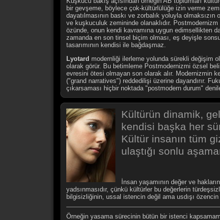
Kuşkucu bakış açısından örneğin AB toplumları kültür
bir gevşeme, böylece çok-kültürlülüğe izin verme zemin
dayatılmasının baskı ve zorbalık yoluyla olmaksızın o
ve kuşkuculuk zemininde olanaklıdır. Postmodernizm ge
özünde, onun kendi kavramına uygun edimsellikten dah
zamanda en son tinsel biçim olması, eş deyişle sons
tasarımının kendisi ile bağdaşmaz.
Lyotard
modernliği ilerleme yolunda sürekli değişim ol
olarak görür. Bu betimleme Postmodernizmi özsel belirle
evresini ötesi olmayan son olarak alır. Modernizmin k
("grand narratives") reddedilişi üzerine dayandırır. F
çıkarsaması hiçbir noktada "postmodern durum" denil
Kültürün dinamik, gel
kendisi başka her sü
Kültür insanın tüm gi
ulaştığı sonlu aşaman
...
İnsan yaşamının değer ve hakların
yadsınmasıdır, çünkü kültürler bu değerlerin türdeşsizli
bilgisizliğinin, ussal istencin değil ama usdışı özenci
Örneğin yasama sürecinin bütün bir istenci kapsamaması