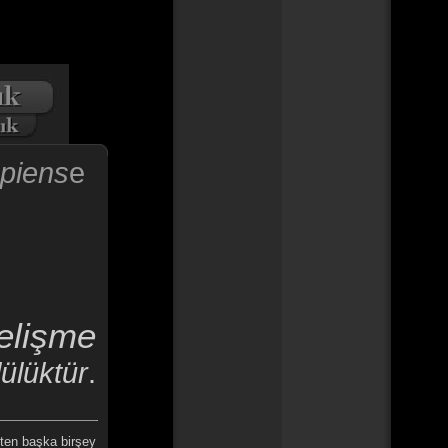
piens
e
elişme
lülüktür
.
ten başka birşey