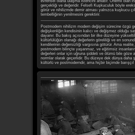
evrensel olana ulaşma istencini anlatır. Önemli olan in
gerçekliği ve değeridir. Felsefi Kuşkuculuk böyle ereks
görür ve nihilizmde demir atması yalnızca kuşkucu ç
tembelliğinin yenilmesini gerektirir.
Postmodern nihilizm modern değişim sürecine özgü geç
değişkenliğin kendisinin kalıcı ve değişmez olduğu say
dayanır. Bu bakış açısından bir ilke düzeyine yükselti
kültürlülüğün olanağı değerlerin göreliliği ve en sonund
kendilerinin değersizliği vargısına götürür. Ama realit
postmodern bilinçte yaşanmaz, ve eğitimsiz insanların
değerleri onlar için uğruna şiddeti ve ölümü bile göze al
normlar olarak geçerlidir. Bu düzeye dek dünya daha 
kültürlü ve postmoderndir, ama hiçbir biçimde barışçıl