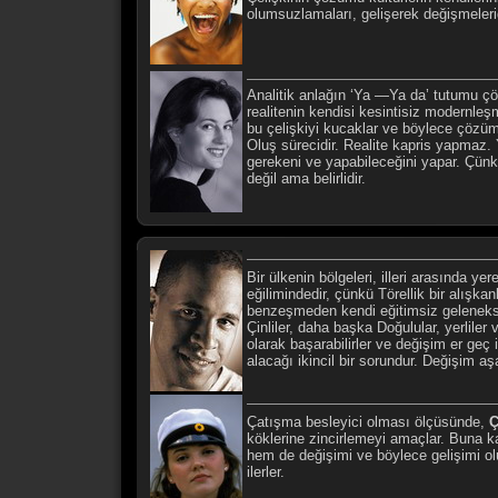
olumsuzlamaları, gelişerek değişmelerid
Analitik anlağın ‘Ya —Ya da’ tutumu 
realitenin kendisi kesintisiz modernleş
bu çelişkiyi kucaklar ve böylece çözüm
Oluş sürecidir. Realite kapris yapmaz
gerekeni ve yapabileceğini yapar. Çünk
değil ama belirlidir.
Bir ülkenin bölgeleri, illeri arasında ye
eğilimindedir, çünkü Törellik bir alışkan
benzeşmeden kendi eğitimsiz geleneksel
Çinliler, daha başka Doğulular, yerliler
olarak başarabilirler ve değişim er geç 
alacağı ikincil bir sorundur. Değişim a
Çatışma besleyici olması ölçüsünde,
Ç
köklerine zincirlemeyi amaçlar. Buna k
hem de değişimi ve böylece gelişimi ol
ilerler.