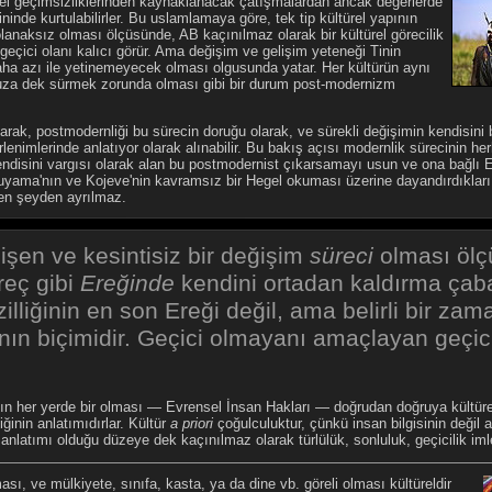
el geçimsizliklerinden kaynaklanacak çatışmalardan ancak değerlerde
inde kurtulabilirler. Bu uslamlamaya göre, tek tip kültürel yapının
lanaksız olması ölçüsünde, AB kaçınılmaz olarak bir kültürel görecilik
çici olanı kalıcı görür. Ama değişim ve gelişim yeteneği Tinin
a azı ile yetinemeyecek olması olgusunda yatar. Her kültürün aynı
uza dek sürmek zorunda olması gibi bir durum post-modernizm
arak, postmodernliği bu sürecin doruğu olarak, ve sürekli değişimin kendisini 
nimlerinde anlatıyor olarak alınabilir. Bu bakış açısı modernlik sürecinin her
endisini vargısı olarak alan bu postmodernist çıkarsamayı usun ve ona bağlı E
ukuyama'nın ve Kojeve'nin kavramsız bir Hegel okuması üzerine dayandırdıkları
en şeyden ayrılmaz.
işen ve kesintisiz bir değişim
süreci
olması öl
reç gibi
Ereğinde
kendini ortadan kaldırma çaba
zilliğinin en son Ereği değil, ama belirli bir za
ın biçimidir. Geçici olmayanı amaçlayan geçicil
ın her yerde bir olması — Evrensel İnsan Hakları — doğrudan doğruya kültür
ğinin anlatımıdırlar. Kültür
a priori
çoğulculuktur, çünkü insan bilgisinin değil
n anlatımı olduğu düzeye dek kaçınılmaz olarak türlülük, sonluluk, geçicilik iml
, ve mülkiyete, sınıfa, kasta, ya da dine vb. göreli olması kültüreldir