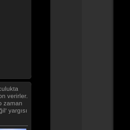
culukta
 verirler.
 o zaman
il' yargısı