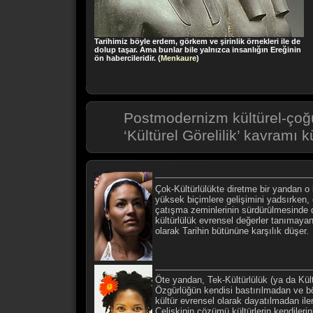
Tarihimiz böyle erdem, görkem ve şirinlik örnekleri ile de
dolup taşar. Ama bunlar bile yalnızca insanlığın Ereğinin
...
ön habercileridir. (
Menkaure
)
Postmodernizm kültürel-çoğu
‘Kültürel Görelilik’ kavramı k
Çok-Kültürlülükte diretme bir yandan o 
yüksek biçimlere gelişimini yadsırken,
çatışma zeminlerinin sürdürülmesinde di
kültürlülük evrensel değerler tanımayan b
olarak Tarihin bütününe karşılık düşer.
Öte yandan, Tek-Kültürlülük (ya da Kült
Özgürlüğün kendisi bastırılmadan ve böy
kültür evrensel olarak dayatılmadan ile
Çelişkinin çözümü kültürlerin kendilerin