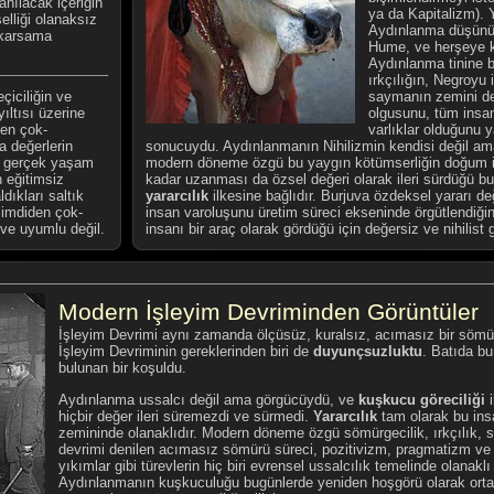
anılacak içeriğin
ya da Kapitalizm). 
elliği olanaksız
Aydınlanma düşünür
ıkarsama
Hume, ve herşeye 
Aydınlanma tinine b
ırkçılığın, Negroyu 
iciliğin ve
saymanın zemini de
...
ıltısı üzerine
olgusunu, tüm insan
len çok-
varlıklar olduğunu 
a değerlerin
sonucuydu. Aydınlanmanın Nihilizmin kendisi değil am
e, gerçek yaşam
modern döneme özgü bu yaygın kötümserliğin doğum iz
 eğitimsiz
kadar uzanması da özsel değeri olarak ileri sürdüğü bu 
dıkları saltık
yararcılık
ilkesine bağlıdır. Burjuva özdeksel yararı de
şimdiden çok-
insan varoluşunu üretim süreci ekseninde örgütlendiği
 ve uyumlu değil.
insanı bir araç olarak gördüğü için değersiz ve nihilist g
Modern İşleyim Devriminden Görüntüler
İşleyim Devrimi aynı zamanda ölçüsüz, kuralsız, acımasız bir sömür
İşleyim Devriminin gereklerinden biri de
duyunçsuzluktu
. Batıda bu
bulunan bir koşuldu.
Aydınlanma ussalcı değil ama görgücüydü, ve
kuşkucu göreciliği
hiçbir değer ileri süremezdi ve sürmedi.
Yararcılık
tam olarak bu insa
zemininde olanaklıdır. Modern döneme özgü sömürgecilik, ırkçılık, 
devrimi denilen acımasız sömürü süreci, pozitivizm, pragmatizm ve 
yıkımlar gibi türevlerin hiç biri evrensel ussalcılık temelinde olanakl
Aydınlanmanın kuşkuculuğu bugünlerde yeniden hoşgörü olarak orta