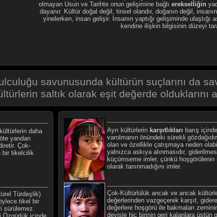
olmayan Usun ve Tarihte onun gelişimine bağlı
erekselliğin
yad
dayanır. Kültür doğal değil, tinsel olandır, doğanın değil, insanı
yinelerken, insan gelişir. İnsanın yaptığı gelişiminde ulaştığı
kendine ilişkin bilgisinin düzeyi tar
..........
lculuğu savunusunda kültürün suçlarını da sa
ültürlerin saltık olarak eşit değerde olduklarını a
Ayrı kültürlerin
karşıtlıkları
barış içinde
kültürlerin daha
varolmanın önündeki sürekli gözdağıdır
 öte yandan
olan ve özellikle çatışmaya neden olab
retir. Çok-
yalnızca askıya alınmasıdır, giderilmes
ir tikelcilik
küçümseme imler, çünkü hoşgörülenin u
olarak tanınmadığını imler.
Çok-Kültürlülük ancak ve ancak kültürle
ürel Türdeşlik)
değerlerinden vazgeçerek karşıt, gide
lece tikel bir
değerlere hoşgörü ile bakmaları zemini
ri sürülemez.
deyişle hiç birinin geri kalanlara üstün
i Özgürlük içinde