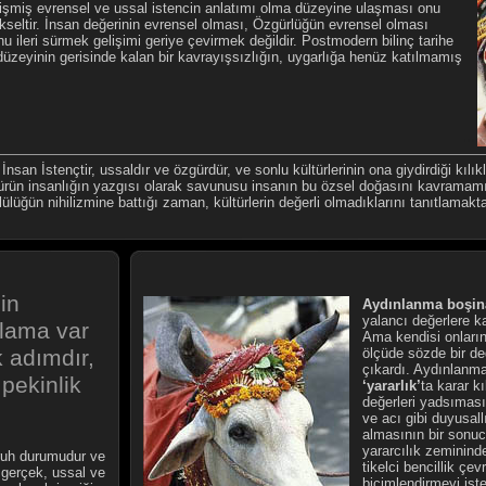
işmiş evrensel ve ussal istencin anlatımı olma düzeyine ulaşması onu
kseltir. İnsan değerinin evrensel olması, Özgürlüğün evrensel olması
u ileri sürmek gelişimi geriye çevirmek değildir. Postmodern bilinç tarihe
düzeyinin gerisinde kalan bir kavrayışsızlığın, uygarlığa henüz katılmamış
...
san İstençtir, ussaldır ve özgürdür, ve sonlu kültürlerinin ona giydirdiği kılık
ltürün insanlığın yazgısı olarak savunusu insanın bu özsel doğasını kavrama
ülüğün nihilizmine battığı zaman, kültürlerin değerli olmadıklarını tanıtlamak
in
Aydınlanma
boşin
yalancı değerlere k
lama var
Ama kendisi onların
k adımdır,
ölçüde sözde bir de
çıkardı. Aydınlanma
pekinlik
‘yararlık’
ta karar k
değerleri yadsıması
ve acı gibi duyusallı
almasının bir sonu
yararcılık zemininde
ruh durumudur ve
tikelci bencillik çev
gerçek, ussal ve
biçimlendirmeyi iste