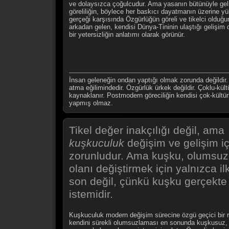
ve dolaysızca çoğulcudur. Ama yasanın bütünüyle gel
göreliliğin, böylece her baskıcı dayatmanın üzerine yü
gerçeği karşısında Özgürlüğün göreli ve tikelci olduğun
arkadan gelen, kendisi Dünya-Tininin ulaştığı gelişim 
bir yetersizliğin anlatımı olarak görünür.
İnsan geleneğin ondan yaptığı olmak zorunda değildir. İn
atma eğilimindedir. Özgürlük ürkek değildir. Çoklu-kü
kaynaklanır. Postmodern göreciliğin kendisi çok-kültürl
yapmış olmaz.
Tikel değer inakçılığı değil, ama
kuşkuculuk
değişim ve gelişim iç
zorunludur. Ama kuşku, olumsuz
olanı değiştirmek için yalnızca il
son değil, çünkü kuşku gerçekte 
istemidir.
Kuşkuculuk modern değişim sürecine özgü geçici bir 
kendini sürekli olumsuzlaması en sonunda kuşkusuz, 