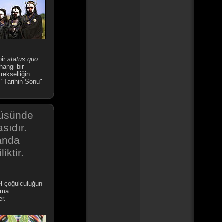
bir
status quo
hangi bir
rekselliğin
 "Tarihin Sonu"
çüsünde
sıdır.
manda
iktir.
el-çoğulculuğun
 ama
er.