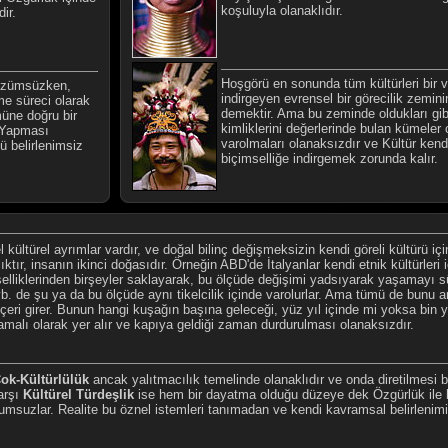
koşuluyla olanaklıdır.
ir.
Hoşgörü en sonunda tüm kültürleri bir 
çözümsüzken,
indirgeyen evrensel bir görecilik zemini
me süreci olarak
demektir. Ama bu zeminde oldukları gibi
üne doğru bir
kimliklerini değerlerinde bulan kümeler 
. Yapması
varolmaları olanaksızdır ve Kültür kendi
ü belirlenimsiz
biçimselliğe indirgemek zorunda kalır.
rel kültürel ayrımlar vardır, ve doğal bilinç değişmeksizin kendi göreli kültürü 
lıktır, insanın ikinci doğasıdır. Örneğin ABD'de İtalyanlar kendi etnik kültürleri
liklerinden birşeyler saklayarak, bu ölçüde değişimi yadsıyarak yaşamayı sü
 vb. de şu ya da bu ölçüde aynı tikelcilik içinde varolurlar. Ama tümü de bunu 
içeri girer. Bunun hangi kuşağın başına geleceği, yüz yıl içinde mi yoksa bin y
şamalı olarak yer alır ve kapıya geldiği zaman durdurulması olanaksızdır.
ok-Kültürlülük
ancak yalıtmacılık temelinde olanaklıdır ve onda diretilmesi bi
arşı
Kültürel Türdeşlik
ise hem bir dayatma olduğu düzeye dek Özgürlük ile
umsuzlar. Realite bu öznel istemleri tanımadan ve kendi kavramsal belirleni