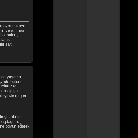
ve aynı düzeye
nin yaratılması
 olmaları,
olarak
ni salt
içinde yaşama
 içinde bütüne
rdürürler.
ancak geçici
ıl içinde mi yer
reyi kültürel
 bağdaşmaz,
mine boyun eğerek