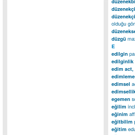
düzenekb
düzenekç
düzenekçi
olduğu gö
düzeneks
düzgü
ma
E
edilgin
pa
edilginlik
edim act,
edimlem
edimsel
a
edimselli
egemen
s
eğilim
inc
eğinim
af
eğitbilim
eğitim
ed