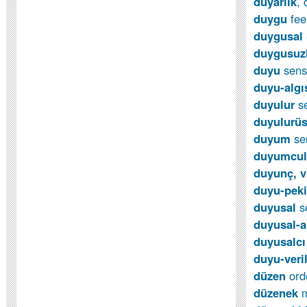
duyarlık
, 
duygu
fee
duygusal
duygusuz
duyu
sen
duyu-algı
duyulur
s
duyulurü
duyum
se
duyumcu
duyunç, v
duyu-peki
duyusal
s
duyusal-a
duyusalc
duyu-veri
düzen
ord
düzenek