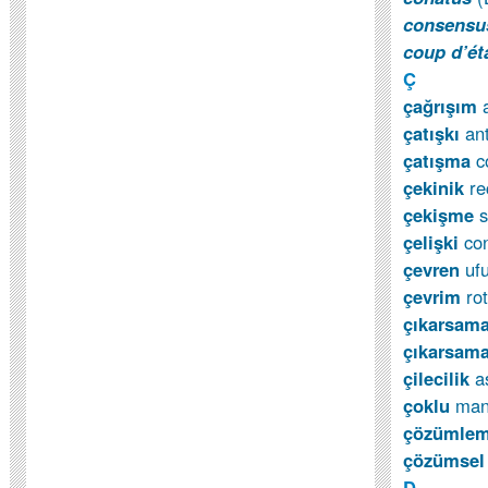
consensu
coup d’ét
Ç
çağrışım
çatışkı
an
çatışma
c
çekinik
re
çekişme
s
çelişki
con
çevren
uf
çevrim
ro
çıkarsam
çıkarsam
çilecilik
a
çoklu
man
çözümle
çözümsel
D