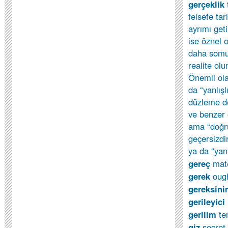
gerçeklik
felsefe ta
ayrımı geti
ise öznel o
daha somut
realite ol
Önemli ola
da “yanlışl
düzleme de
ve benzer 
ama “doğru
geçersizdi
ya da “yanl
gereç
mate
gerek
oug
gereksin
gerileyici
gerilim
te
giz
secret