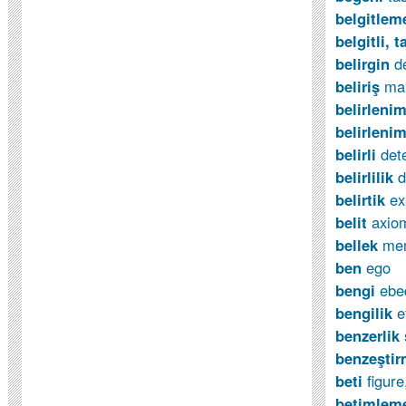
belgitlem
belgitli, t
belirgin
d
beliriş
man
belirleni
belirlenim
belirli
dete
belirlilik
d
belirtik
ex
belit
axio
bellek
me
ben
ego
bengi
ebed
bengilik
et
benzerlik
benzeşti
beti
figur
betimlem