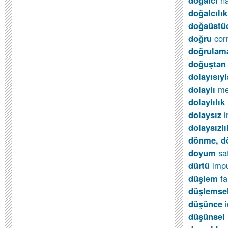
doğalcı
na
doğalcılı
doğaüstü
doğru
cor
doğrula
doğuştan
dolayısıy
dolaylı
me
dolayl
ı
l
ı
k
dolaysız
dolays
ı
zl
ı
dönme, d
doyum
sa
dürtü
imp
dü
ş
lem
f
düşlemse
düşünce
düşünsel