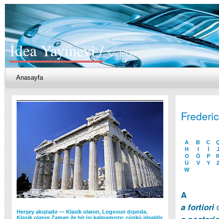
İdea Yayınevi /
Sözlükler
Anasayfa
Frederic
A
B
C
H
I
İ
O
Ö
P
Ü
V
Y
W
A
a fortiori
Herşey akıştadır — Klasik olanın, Logosun dışında.
Klasik olanın Zaman ile bir işi kalmamıştır, çünkü idealdir.