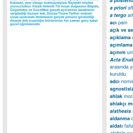
a posterio
Eskimez, yeni olmayı önemsizleştirir. Biçimde erişilen
a priori
sf
sonsuzluktur. Klasik Helenik Tin insan doğasının Bilgide,
Özgürlükte ve Güzellikte gerçek açınımının karakterini
a tergo
ar
sergilediği düzeye dek, Dünya-Tinine Tarihin ereksel-
ussal sürecinde ilerlemenin gerçek yönünü gösterdiği
düzeye dek insanlığın bütününün her zaman genç kalan
acı
pain
güzel öğretmenidir.
açık ve s
açıklama
açımlama
açınım
un
Acta Eru
arasında 
kuruldu
adcı
nomin
agnostis
ahlak
mora
ahlakçı m
aisthesis
aldanma
aldatı
fall