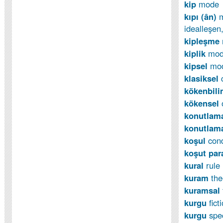
kip
mode
kıpı
(ân)
m
idealleşen,
kipleşme
kiplik
mod
kipsel
mo
klasiksel
kökenbil
kökensel
konutla
konutlama
koşul
con
koşut para
kural
rule
kuram
th
kuramsal
kurgu
fict
kurgu
spec