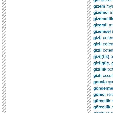
gizem
mys
gizemci
m
gizemcili
gizemli
my
gizemsel
gizil
poten
gizil
poten
gizil
poten
gizil(lik)
p
gizilgüç, g
gizillik
pot
gizli
occul
gnosis
çe
gönderm
göreci
rel
görecilik
görecilik