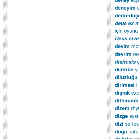
deneyim
derin-dü
deus ex 
için oyuna 
Deus siv
devim
mo
devrim
re
diairesis
diatribe
y
diluzluğu
dirimsel
l
dışrak
exo
dithiram
dizem
rhy
dizge
sys
dizi
series
doğa
natu