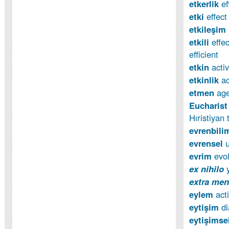
etkerlik
ef
etki
effec
etkileşim
etkili
effec
efficient
etkin
acti
etkinlik
ac
etmen
age
Eucharis
Hıristiyan
evrenbil
evrensel
evrim
evo
ex nihilo
extra me
eylem
act
eytişim
di
eytişimse