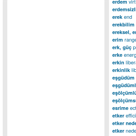
erdem
vir
erdemsizl
erek
end
erekbilim
ereksel, e
erim
rang
erk, güç
p
erke
ener
erkin
liber
erkinlik
li
e
ş
güdüm
eşgüdüm
eşölçüml
eşölçüm
esrime
ec
etker
effic
etker ne
etker
nede