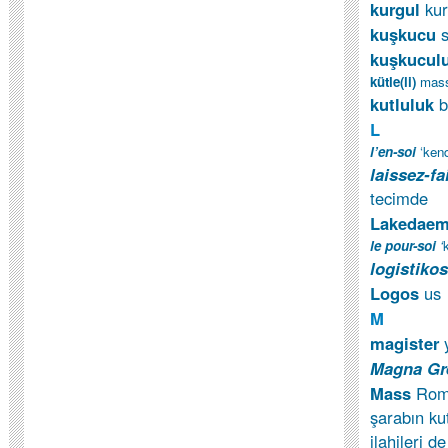
kurgul
kur
kuşkucu
ku
ş
kucul
kütle(li)
mass
kutluluk
b
L
l’en-soi
‘kend
laissez-fa
tecimde
Lakedae
le pour-soi
‘
k
logistikos
Logos
us
M
magister
y
Magna Gr
Mass
Roma
şarabın ku
ilahileri de