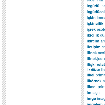
içgüdü
in
içgüdüse
içkin
imma
içkincilik
içrek
esot
ikicilik
du
ikircim
am
iletişim
c
ilinek
acc
ilinek
(
sel
ilişki rela
ilk-düzen
fir
ilkel
primi
ilkörnek
a
ilksel
pri
im
sign
imge
ima
imgelem