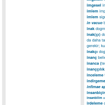
imgesel
i
imlem
imp
imlem
sig
in vacuo
inak
dogm
inak(çı)
do
da daha ta
gerekir; k
inakçı
dog
inanç
beli
inanca (
t
inanççılı
inceleme
indirgem
infimae s
insanbiçi
insanbilim
a
irdeleme