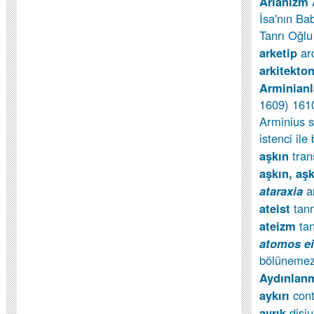
Arianizm
İsa'nın Ba
Tanrı Oğlu
arketip
ar
arkitekto
Arminianl
1609) 1610
Arminius s
istenci ile
aşkın
tra
aşkın, aş
ataraxia
a
ateist
tan
ateizm
ta
atomos e
bölünemez
Aydınla
aykırı
cont
ayrık
disju