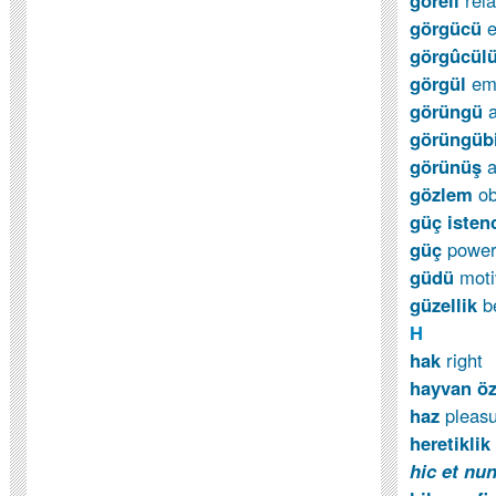
göreli
rela
görgücü
e
görgûcül
görgül
em
görüngü
a
görüngüb
görünüş
gözlem
ob
güç isten
güç
powe
güdü
mot
güzellik
b
H
hak
right
hayvan öz
haz
pleas
heretiklik
hic et nu