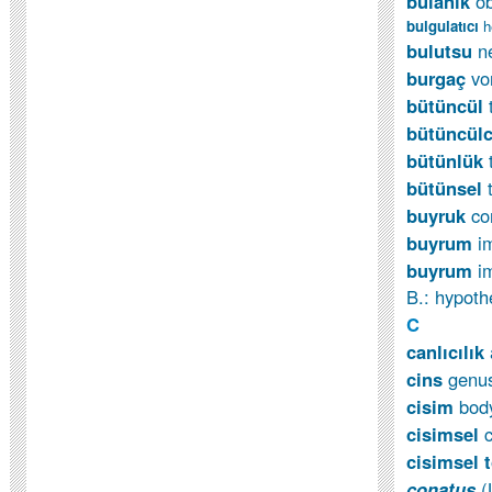
bulanık
o
bulgulatıcı
h
bulutsu
n
burgaç
vo
bütüncül
bütüncül
bütünlük
bütünsel
buyruk
c
buyrum
i
buyrum
im
B.: hypothe
C
canlıcılık
cins
genu
cisim
bod
cisimsel
cisimsel 
conatus
(