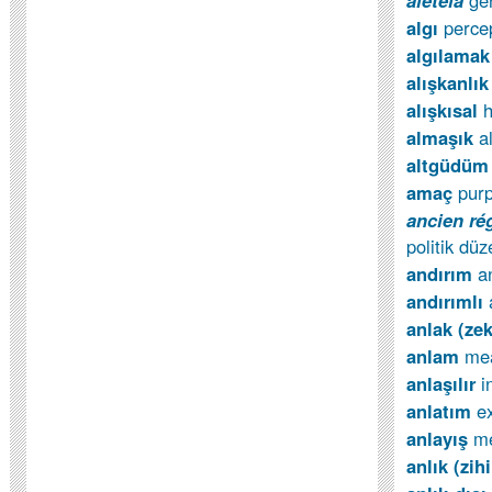
aleteia
ge
algı
perce
algılamak
alışkanlı
alışkısal
h
almaşık
a
altgüdü
amaç
pur
ancien ré
politik düz
andırım
a
andırımlı
anlak (ze
anlam
mea
anlaşılır
i
anlatım
e
anlayış
me
anlık (zih