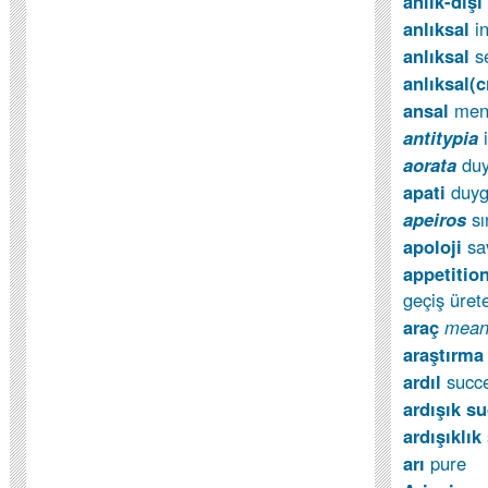
anlık-dışı
anlıksal
i
anlıksal
s
anlıksal(c
ansal
men
antitypia
aorata
duy
apati
duyg
apeiros
sı
apoloji
s
appetitio
geçiş ürete
araç
mean
araştırm
ardıl
succ
ardışık s
ardışıklık
arı
pure