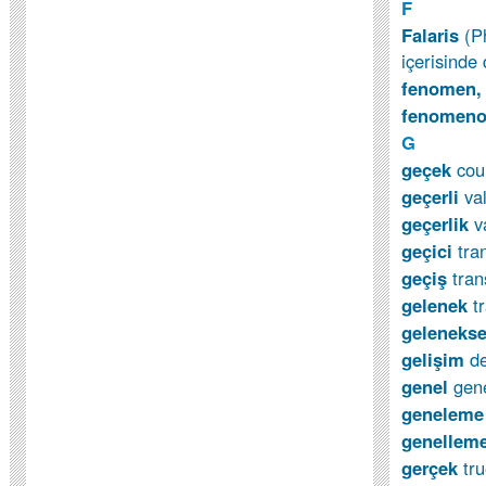
F
Falaris
(P
içerisinde d
fenomen,
fenomeno
G
geçek
cou
geçerli
va
geçerlik
v
geçici
tra
geçiş
tran
gelenek
t
geleneks
gelişim
d
genel
gen
genelem
genellem
gerçek
tr