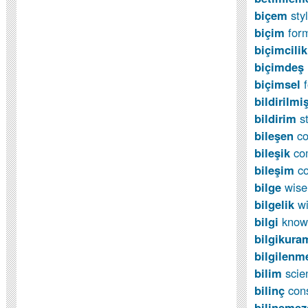
biçem
sty
biçim
fo
biçimcili
biçimde
ş
biçimsel
bildirilmi
bildirim
s
bileşen
c
bile
ş
ik
co
bileşim
c
bilge
wis
bilgelik
w
bilgi
know
bilgikura
bilgilen
bilim
scie
bilinç
cons
bilinemez