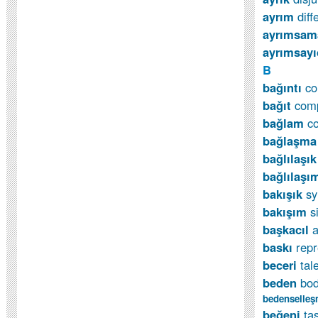
ayrım
diff
ayrımsa
ayrımsayı
B
bağıntı
co
bağıt
com
bağlam
c
bağlaşm
ba
ğ
l
ı
la
şı
bağlılaş
bakışık
s
bakışım
s
başkacıl
a
baskı
repr
beceri
tal
beden
bo
bedenselle
beğeni
ta