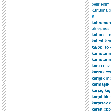
belirlenim
kurtulma g
K
kahrama
birleşmesi
kalıcı
sub
kalıcılık
s
kalon
, to
kamutanr
kamutanr
kanı
convi
karışık
co
karışık
mi
karmaşık
karşıçıkı
karşılılık
karşısav
a
karşıt
opp