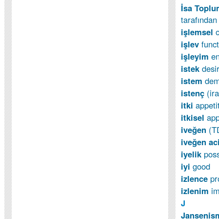
İsa Topl
tarafından
işlemsel
i
ş
lev
func
i
ş
leyim
en
istek
desi
istem
de
istenç
(ir
itki
appeti
itkisel
app
iveğen
(T
iveğen ac
iyelik
pos
iyi
good
izlence
p
izlenim
i
J
Jansenis