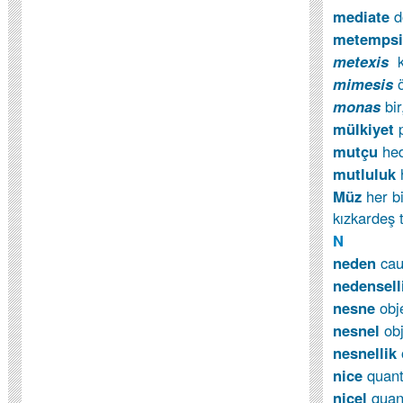
mediate
d
metempsi
metexis
mimesis
monas
bi
mülkiyet
p
mutçu
hed
mutluluk
Müz
her b
kızkardeş 
N
neden
cau
nedensell
nesne
obj
nesnel
ob
nesnellik
nice
quan
nicel
quan