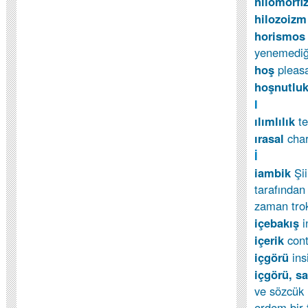
hilomorf
hilozoiz
horismo
yenemediğ
hoş
pleas
hoşnutlu
I
ılımlılık
t
ırasal
char
İ
iambik
Şii
tarafından 
zaman trok
içebakış
i
içerik
con
içgörü
ins
içgörü, s
ve sözcük 
erdem bir 