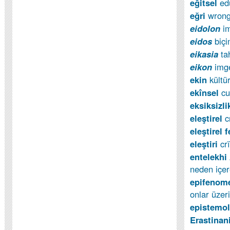
e
ğ
itsel
ed
eğri
wron
eidolon
i
eidos
biçi
eikasia
t
eikon
img
ekin
kültü
ekînsel
cu
eksiksizl
ele
ş
tirel
c
eleştirel 
ele
ş
tiri
cr
entelekhi
neden içer
epifenom
onlar üzer
epistemol
Erastina