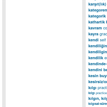
karşıt(lık
kategore
kategorik
kathartik 
kavram
co
kayra
grac
kendi
sel
kendiliği
kendiligi
kendilik
e
kendinde
kendini b
kesin bu
kesirsiz/o
kılgı
pract
kılgı
practice
k
ı
lg
ı
n, k
ı
l
kılgısal-sür