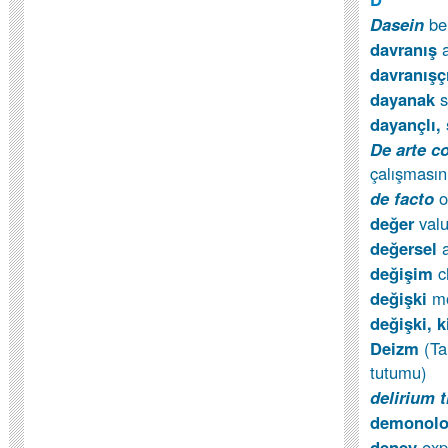
Dasein
be
davranış
davran
ış
ç
dayanak
dayançlı, 
De arte c
çalışmasın
de facto
o
değer
val
değersel
a
değişim
c
değişki
mo
değişki, 
Deizm
(Ta
tutumu)
delirium 
demonolo
deney
ex