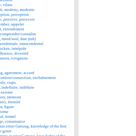
, vilain
t, modesty, modestie
ption, perception
 perceive, percevoir
ember, rappeler
ct, entendement
, comprendre/connaître
 mind/soul, âme (ruh)
szendentale, transcendental
rocken, intrépide
ference, diversité
nness, ivrognerie
g, agreement, accord
atention/connection, enchaînement
ody, corps
 indefinite, indéfinie
 axiome
ory, mémoire
ity, éternité
m, figure
forme
al, formel
ge, connaisance
is ertser Gattung, knowledge of the first
r genre
ntnis zweiter Gattung, knowledge of the