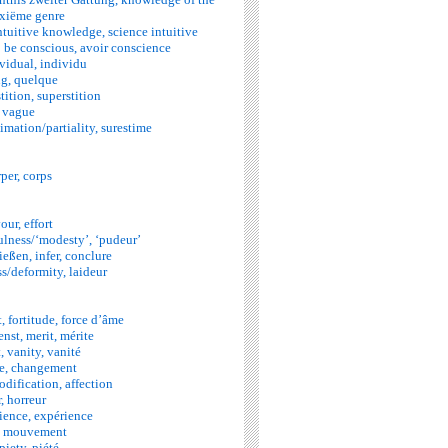
xiëme genre
intuitive knowledge, science intuitive
 be conscious, avoir conscience
idual, individu
ng, quelque
tition, superstition
 vague
mation/partiality, surestime
per, corps
ur, effort
lness/‘modesty’, ‘pudeur’
eßen, infer, conclure
s/deformity, laideur
, fortitude, force d’âme
nst, merit, mérite
, vanity, vanité
e, changement
odification, affection
, horreur
ience, expérience
, mouvement
iety, piété