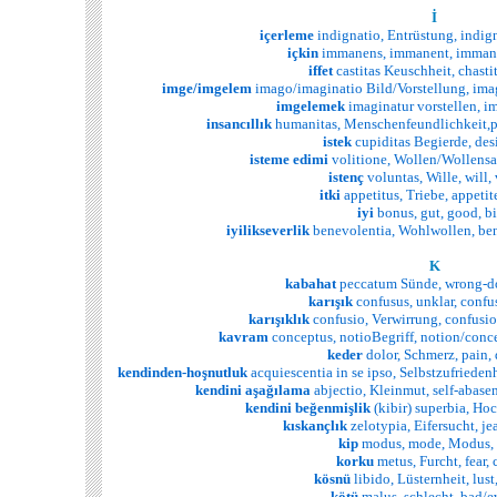
İ
içerleme
indignatio, Entrüstung, indig
içkin
immanens, immanent, imman
iffet
castitas Keuschheit, chastit
imge/imgelem
imago/imaginatio Bild/Vorstellung, ima
imgelemek
imaginatur vorstellen, i
insancıllık
humanitas, Menschenfeundlichkeit,po
istek
cupiditas Begierde, desi
isteme
edimi
volitione, Wollen/Wollensak
istenç
voluntas, Wille, will,
itki
appetitus, Triebe, appetite
iyi
bonus, gut, good, b
iyilikseverlik
benevolentia, Wohlwollen, ben
K
kabahat
peccatum Sünde, wrong-do
karışık
confusus, unklar, confu
karışıklık
confusio, Verwirrung, confusio
kavram
conceptus, notioBegriff, notion/conc
keder
dolor, Schmerz, pain,
kendinden-hoşnutluk
acquiescentia in se ipso, Selbstzufrieden
kendini
aşağılama
abjectio, Kleinmut, self-abas
kendini
beğenmişlik
(kibir) superbia, Hoc
kıskançlık
zelotypia, Eifersucht, je
kip
modus, mode, Modus,
korku
metus, Furcht, fear, 
kösnü
libido, Lüsternheit, lust
kötü
malus, schlecht, bad/ev