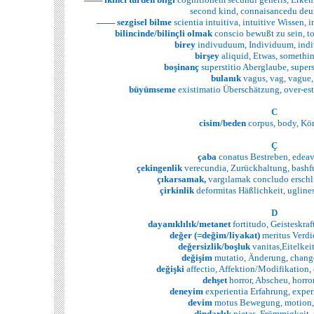
second kind, connaisancedu deu
—— sezgisel
bilme
scientia intuitiva, intuitive Wissen, 
bilincinde/bilinçli
olmak
conscio bewußt zu sein, to
birey
indivuduum, Individuum, indiv
birşey
aliquid, Etwas, somethi
boşinanç
superstitio Aberglaube, supers
bulanık
vagus, vag, vague,
büyümseme
existimatio Überschätzung, over-esti
C
cisim/beden
corpus, body, Kör
Ç
çaba
conatus Bestreben, edeavo
çekingenlik
verecundia, Zurückhaltung, bashfu
çıkarsamak,
vargılamak concludo erschli
çirkinlik
deformitas Häßlichkeit, uglines
D
dayanıklılık/metanet
fortitudo, Geisteskraft
değer (=değim/liyakat)
meritus Verdie
değersizlik/boşluk
vanitas,Eitelkeit
değişim
mutatio, Änderung, chang
değişki
affectio, Affektion/Modifikation, 
dehşet
horror, Abscheu, horror
deneyim
experientia Erfahrung, exper
devim
motus Bewegung, motion
dindarlık
pietas, Frömmigkeit, p