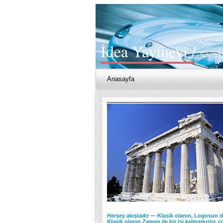
İdea Yayınevi /
Sözlük
Anasayfa
Herşey akıştadır — Klasik olanın, Logosun d
Klasik olanın Zaman ile bir işi kalmamıştır, ç