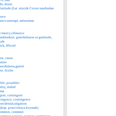
bt, doute
atitude (Lat. sözcük Cicero tarafından
force
ain/contempt, mésestime
y/mercy,clémence
nkbarkeit, gratefulnsess or gratitude,
tude
ck, félicité
use, cause
haine
heerfulness,gaieté
e, Scolie
ble, possibles
lity, réalité
ama
gent, contingent
ntingency, contingence
ion/denial,négation
r (krşt. pono/ortaya koymak)
common, commun
 common notions, notions communes