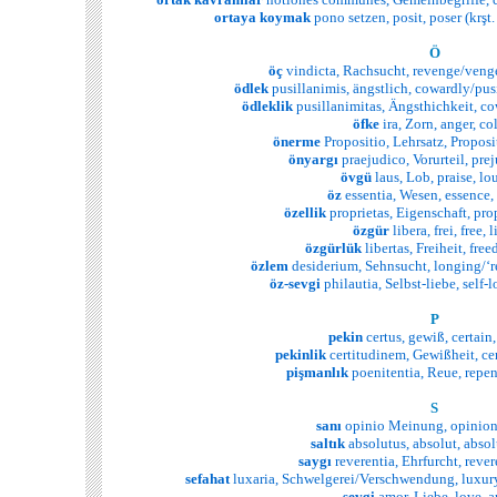
ortaya
koymak
pono setzen, posit, poser (krşt
Ö
öç
vindicta, Rachsucht, revenge/veng
ödlek
pusillanimis, ängstlich, cowardly/pu
ödleklik
pusillanimitas, Ängsthichkeit, co
öfke
ira, Zorn, anger, co
önerme
Propositio, Lehrsatz, Proposi
önyargı
praejudico, Vorurteil, pre
övgü
laus, Lob, praise, l
öz
essentia, Wesen, essence,
özellik
proprietas, Eigenschaft, prop
özgür
libera, frei, free, l
özgürlük
libertas, Freiheit, free
özlem
desiderium, Sehnsucht, longing/‘re
öz-sevgi
philautia, Selbst-liebe, self
P
pekin
certus, gewiß, certain,
pekinlik
certitudinem, Gewißheit, cer
pişmanlık
poenitentia, Reue, repen
S
sanı
opinio Meinung, opinion
saltık
absolutus, absolut, abso
saygı
reverentia, Ehrfurcht, rever
sefahat
luxaria, Schwelgerei/Verschwendung, luxur
sevgi
amor, Liebe, love, 