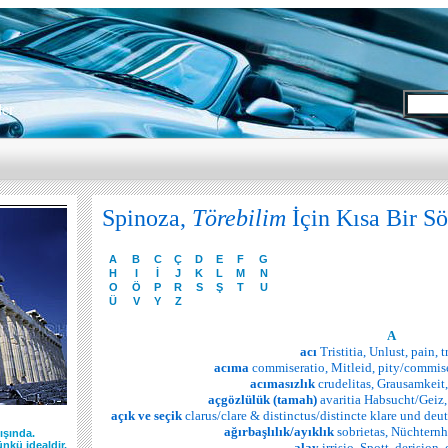
ler
Spinoza,
Törebilim
İçin Kısa Bir S
A
B
C
Ç
D
E
F
G
H
I
İ
J
K
L
M
N
O
Ö
P
R
S
Ş
T
U
Ü
V
Y
Z
A
acı
Tristitia, Unlust, pain, t
acıma
commiseratio, Mitleid, pity/commis
acımasızlık
crudelitas, Grausamkeit,
açgözlülük
(tamah)
avaritia Habsucht/Geiz, 
açık ve seçik
clarus/clare & distinctus/distincte klare und deutl
ağırbaşlılık/ayıklık
sobrietas, Nüchternhe
ışında.
ünkü idealdir.
alay
irrisio, Spott, derision,