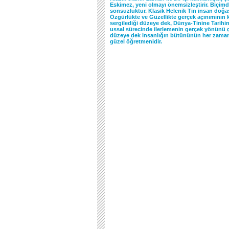
Eskimez, yeni olmayı önemsizleştirir. Biçimde
sonsuzluktur. Klasik Helenik Tin insan doğas
Özgürlükte ve Güzellikte gerçek açınımının k
sergilediği düzeye dek, Dünya-Tinine Tarihin
ussal sürecinde ilerlemenin gerçek yönünü 
düzeye dek insanlığın bütününün her zaman
güzel öğretmenidir.