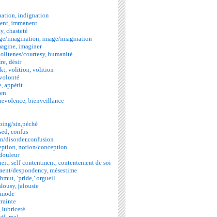
nation, indignation
ent, immanent
y, chasteté
ge/imagination, image/imagination
magine, imaginer
litenes/courtesy, humanité
re, désir
t, volition, volition
 volonté
, appétit
ien
evolence, bienveillance
ing/sin,péché
sed, confus
n/disorder,confusion
eption, notion/conception
 douleur
heit, self-contentment, contentement de soi
ement/despondency, mésestime
hmut, ‘pride,’ orgueil
alousy, jalousie
 mode
crainte
, lubriceté
il, mal