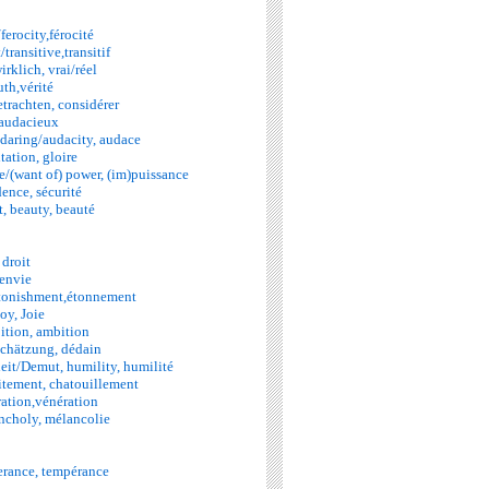
ferocity,férocité
transitive,transitif
irklich, vrai/réel
uth,vérité
etrachten, considérer
 audacieux
daring/audacity, audace
tation, gloire
/(want of) power, (im)puissance
dence, sécurité
, beauty, beauté
 droit
 envie
tonishment,étonnement
oy, Joie
ition, ambition
schätzung, dédain
eit/Demut, humility, humilité
xcitement, chatouillement
ation,vénération
ncholy, mélancolie
erance, tempérance