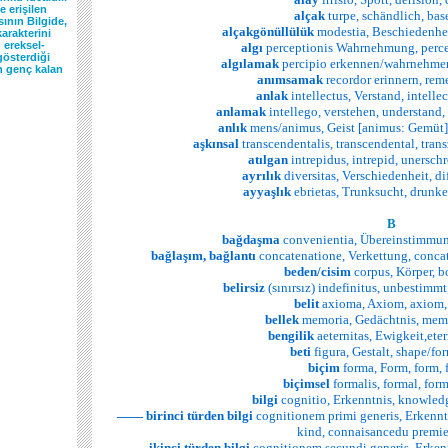
 erişilen
alçak
turpe, schändlich, base
ının Bilgide,
alçakgönüllülük
modestia, Beschiedenhei
arakterini
 ereksel-
algı
perceptionis Wahrnehmung, perce
gösterdiği
algılamak
percipio erkennen/wahrnehmen,
 genç kalan
anımsamak
recordor erinnern, rem
anlak
intellectus, Verstand, intelle
anlamak
intellego, verstehen, understand
anlık
mens/animus, Geist [animus: Gemüt],
aşkınsal
transcendentalis, transcendental, tran
atılgan
intrepidus, intrepid, unersch
ayrılık
diversitas, Verschiedenheit, dif
ayyaşlık
ebrietas, Trunksucht, drunke
B
bağdaşma
convenientia, Übereinstimmun
bağlaşım, bağlantı
concatenatione, Verkettung, conc
beden/cisim
corpus, Körper, b
belirsiz
(sınırsız) indefinitus, unbestimmt,
belit
axioma, Axiom, axiom,
bellek
memoria, Gedächtnis, mem
bengilik
aeternitas, Ewigkeit,etern
beti
figura, Gestalt, shape/for
biçim
forma, Form, form, 
biçimsel
formalis, formal, form
bilgi
cognitio, Erkenntnis, knowled
——
birinci türden bilgi
cognitionem primi generis, Erkenntn
kind, connaisancedu premie
——
ikinci türden bilgi
cognitionem secundi generis, Erken