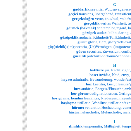
G
gaddarlık
saevitia, Wut, savageness/
geçici
transiens, übergehend, transitient/
gerçek/doğru
verus, true/real, wahr/w
gerçeklik
veritas Wahrheit, tr
görmek (bakmak)
contemplor, regard, b
gözüpek
audax, kühn, daring,
gözüpeklik
audacia, Kühnheit/Tollkühnheit,
gurur
gloria, Ehre, glory/self-exal
güç(süzlük)
(im)potentia, (Un)Vermögen, (im)potence
güven
securitas, Zuversicht, confi
güzellik
pulchritudo/formaSchönheit
H
hak/tüze
jus, Recht, right,
haset
invidia, Neid, envy,
hayret
admiratio, Bewunderung, wonder/as
haz
Laetitia, Lust, pleasure/j
hırs
ambitio, Ehrgeiz/Ehrsucht, amb
hor görme
dedignatio, scorn, Gering
hor görme, kendini
humilitas, Niedergeschlagenh
hoşlaşma
titillatio, Wohllust, titillation/e
hürmet
veneratio, Hochactung, vener
hüzün
melancholia, Melancholie, mela
I
ılımlılık
temperantia, Mäßigheit, temp