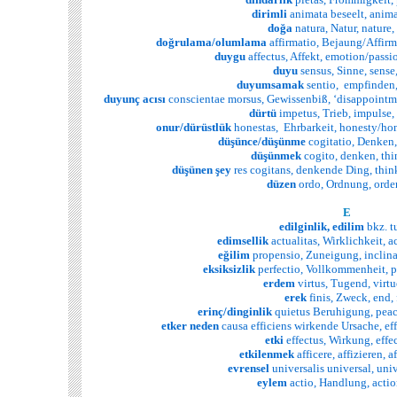
dirimli
animata beseelt, anim
doğa
natura, Natur, nature,
doğrulama/olumlama
affirmatio, Bejaung/Affirma
duygu
affectus, Affekt, emotion/passio
duyu
sensus, Sinne, sense
duyumsamak
sentio, empfinden, 
duyunç acısı
conscientae morsus, Gewissenbiß, ‘disappointme
dürtü
impetus, Trieb, impulse,
onur/dürüstlük
honestas, Ehrbarkeit, honesty/hon
düşünce/düşünme
cogitatio, Denken,
düşünmek
cogito, denken, thi
düşünen şey
res cogitans, denkende Ding, thin
düzen
ordo, Ordnung, order
E
edilginlik,
edilim
bkz. t
edimsellik
actualitas, Wirklichkeit, ac
eğilim
propensio, Zuneigung, inclina
eksiksizlik
perfectio, Vollkommenheit, p
erdem
virtus, Tugend, virtu
erek
finis, Zweck, end, 
erinç/dinginlik
quietus Beruhigung, peace
etker neden
causa efficiens wirkende Ursache, eff
etki
effectus, Wirkung, effec
etkilenmek
afficere, affizieren, af
evrensel
universalis universal, univ
eylem
actio, Handlung, actio