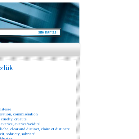
site haritası
özlük
ristesse
eration, commisération
 cruelty, cruauté
avarice, avarice/avidité
iche, clear and distinct, claire et distincte
it, sobriety, sobriété
 dérision