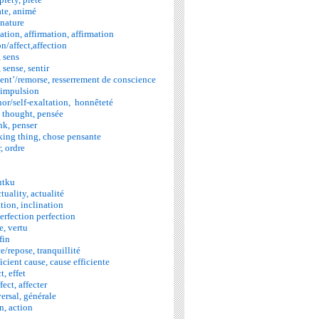
ate, animé
 nature
tion, affirmation, affirmation
n/affect,affection
, sens
sense, sentir
nt’/remorse, resserrement de conscience
 impulsion
or/self-exaltation, honnêteté
 thought, pensée
nk, penser
king thing, chose pensante
, ordre
utku
tuality, actualité
tion, inclination
erfection perfection
e, vertu
fin
/repose, tranquillité
icient cause, cause efficiente
t, effet
fect, affecter
ersal, générale
n, action