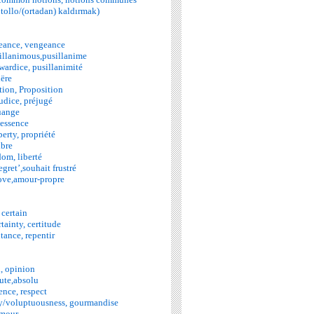
. tollo/(ortadan) kaldırmak)
eance, vengeance
sillanimous,pusillanime
wardice, pusillanimité
lëre
tion, Proposition
judice, préjugé
ouange
 essence
erty, propriété
ibre
dom, liberté
gret’,souhait frustré
-love,amour-propre
 certain
tainty, certitude
tance, repentir
, opinion
lute,absolu
ence, respect
y/voluptuousness, gourmandise
amour