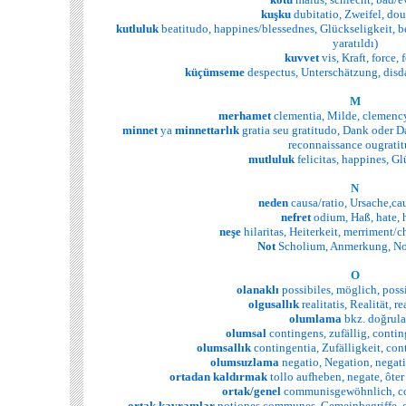
kuşku
dubitatio, Zweifel, dou
kutluluk
beatitudo, happines/blessednes, Glückseligkeit, bé
yaratıldı)
kuvvet
vis, Kraft, force, 
küçümseme
despectus, Unterschätzung, disd
M
merhamet
clementia, Milde, clemenc
minnet
ya
minnettarlık
gratia seu gratitudo, Dank oder Da
reconnaissance ougrati
mutluluk
felicitas, happines, Glü
N
neden
causa/ratio, Ursache,ca
nefret
odium, Haß, hate, 
neşe
hilaritas, Heiterkeit, merriment/c
Not
Scholium, Anmerkung, Not
O
olanaklı
possibiles, möglich, possi
olgusallık
realitatis, Realität, rea
olumlama
bkz. doğrul
olumsal
contingens, zufällig, contin
olumsallık
contingentia, Zufälligkeit, co
olumsuzlama
negatio, Negation, negat
ortadan
kaldırmak
tollo aufheben, negate, ôte
ortak/genel
communisgewöhnlich, 
ortak
kavramlar
notiones communes, Gemeinbegriffe,