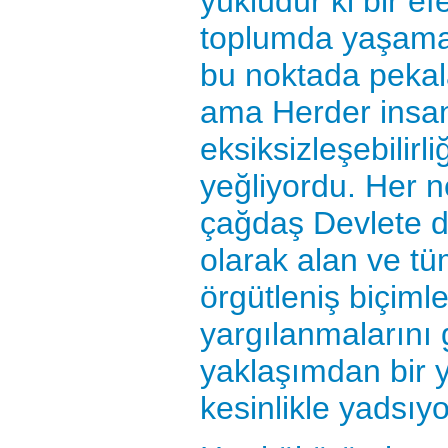
yüklüdür ki bir e
toplumda yaşamas
bu noktada pekala
ama Herder insanı
eksiksizleşebilirl
yeğliyordu. Her ne
çağdaş Devlete do
olarak alan ve t
örgütleniş biçiml
yargılanmalarını 
yaklaşımdan bir y
kesinlikle yadsıy