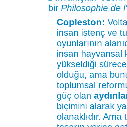
bir
Philosophie de l'
Copleston:
Volta
insan istenç ve tut
oyunlarının alanı
insan hayvansal 
yükseldiği sürec
olduğu, ama bunu
toplumsal reformu
güç olan
aydınl
biçimini alarak y
olanaklıdır. Ama ta