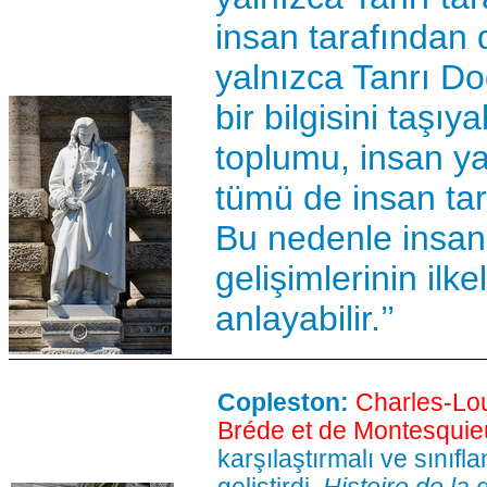
insan tarafından 
yalnızca Tanrı Do
bir bilgisini taşıy
toplumu, insan yas
tümü de insan tar
Bu nedenle insan 
gelişimlerinin ilk
anlayabilir.’’
Copleston:
Charles-Lo
Bréde et de Montesquie
karşılaştırmalı ve sınıfl