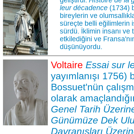
geliştirdi.
Histoire de la
leur décadence
(1734) b
bireylerin ve olumsallıkl
süreçte belli eğilimlerin
sürdü. İklimin insanı v
etkilediğini ve Fransa'nı
düşünüyordu.
Voltaire
Essai sur 
yayımlanışı 1756) b
Bossuet'nün çalışm
olarak amaçlandığını
Genel Tarih Üzeri
Günümüze Dek Ulusl
Davranışları Üzeri