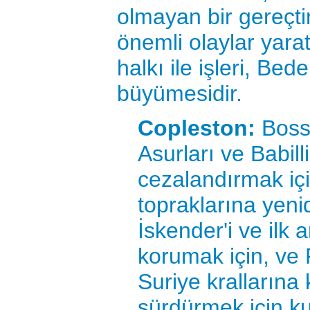
olmayan bir gereçtir
önemli olaylar yarat
halkı ile işleri, Be
büyümesidir.
Copleston:
Bossu
Asurları ve Babilli
cezalandırmak için
topraklarına yeni
İskender'i ve ilk a
korumak için, ve 
Suriye krallarına 
sürdürmek için ku