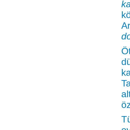
k
kö
Ar
d
Öt
dü
ka
Ta
al
öz
Tü
ev