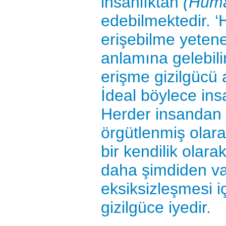
insanlıktan
(Huma
edebilmektedir. ‘
erişebilme yeten
anlamına gelebili
erişme gizilgücü 
İdeal böylece insa
Herder insandan i
örgütlenmiş olarak
bir kendilik olar
daha şimdiden va
eksiksizleşmesi içi
gizilgüce iyedir.