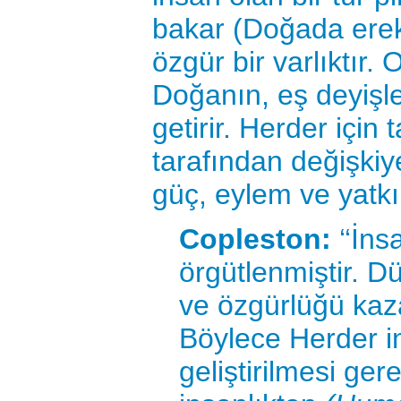
bakar (Doğada ereks
özgür bir varlıktır. 
Doğanın, eş deyişle
getirir. Herder için
tarafından değişkiy
güç, eylem ve yatkın
Copleston:
‘‘İns
örgütlenmiştir. 
ve özgürlüğü kaza
Böylece Herder in
geliştirilmesi ger