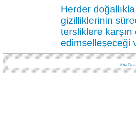
Herder doğallıkl
gizilliklerinin sür
tersliklere karşı
edimselleşeceği va
Aziz Yardı