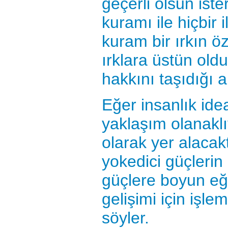
geçerli olsun iste
kuramı ile hiçbir i
kuram bir ırkın ö
ırklara üstün old
hakkını taşıdığı 
Eğer insanlık ideal
yaklaşım olanakl
olarak yer alacak
yokedici güçlerin
güçlere boyun eğ
gelişimi için işlem
söyler.