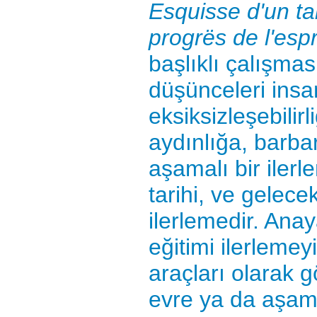
Esquisse d'un ta
progrës de l'esp
başlıklı çalışma
düşünceleri insa
eksiksizleşebilirl
aydınlığa, barbar
aşamalı bir ilerl
tarihi, ve gelecek
ilerlemedir. Ana
eğitimi ilerleme
araçları olarak 
evre ya da aşama