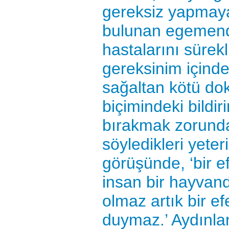
gereksiz yapmay
bulunan egemendi
hastalarını sürekl
gereksinim içinde
sağaltan kötü dokt
biçimindeki bildir
bırakmak zorunda
söyledikleri yeter
görüşünde, ‘bir 
insan bir hayvandı
olmaz artık bir e
duymaz.’ Aydınla