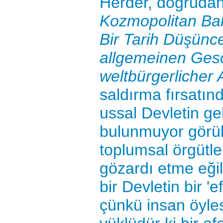
Herder, doğrudan
Kozmopolitan Ba
Bir Tarih Düşünc
allgemeinen Gesc
weltbürgerlicher 
saldırma fırsatın
ussal Devletin ge
bulunmuyor görüle
toplumsal örgütle
gözardı etme eğil
bir Devletin bir 'e
çünkü insan öyles