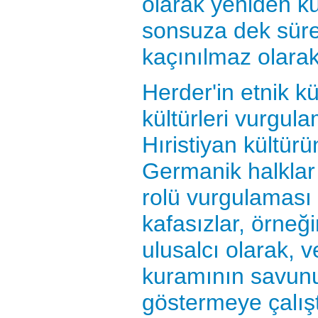
olarak yeniden ku
sonsuza dek sür
kaçınılmaz olarak
Herder'in etnik kü
kültürleri vurgul
Hıristiyan kültü
Germanik halklar
rolü vurgulaması
kafasızlar, örneği
ulusalcı olarak, v
kuramının savun
göstermeye çalış