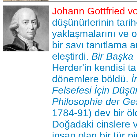
Johann Gottfried v
düşünürlerinin tarih
yaklaşmalarını ve 
bir savı tanıtlama 
eleştirdi.
Bir Başka 
Herder'in kendisi ta
dönemlere böldü.
İ
Felsefesi İçin Düşü
Philosophie der Ge
1784-91) dev bir öl
Doğadaki cinslere 
insan olan bir tür p