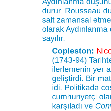
Aydınlanma düşünürle
durur. Rousseau du
salt zamansal etme
olarak Aydınlanma dü
sayılır.
Copleston:
Nic
(1743-94) Tarihte
ilerlemenin yer 
geliştirdi. Bir ma
idi. Politikada c
cumhuriyetçi ola
karşıladı ve
Con