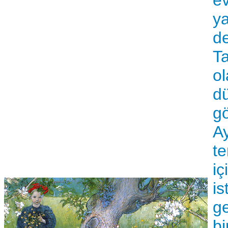
ya
de
Ta
ol
dü
gö
A
te
iç
is
ge
bi