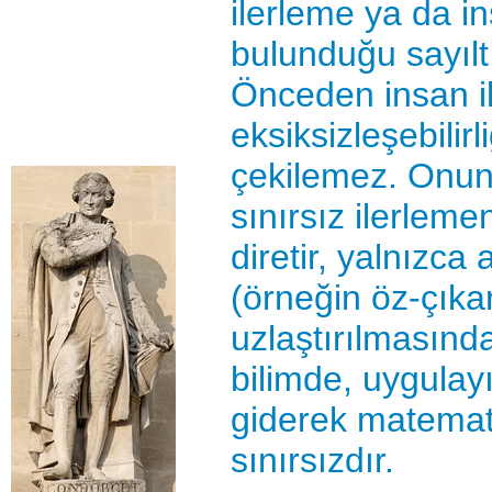
ilerleme ya da i
bulunduğu sayılt
Önceden insan i
eksiksizleşebilirl
çekilemez. Onunc
sınırsız ilerlem
diretir, yalnızca
(örneğin öz-çıkarı
uzlaştırılmasında
bilimde, uygulay
giderek matemati
sınırsızdır.