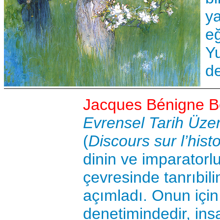
y
eğ
Y
de
Jacques Bénigne B
Evrensel Tarih Üze
(
Discours sur l’hist
dinin ve imparatorlu
çevresinde tanrıbili
açımladı. Onun için 
denetimindedir, ins