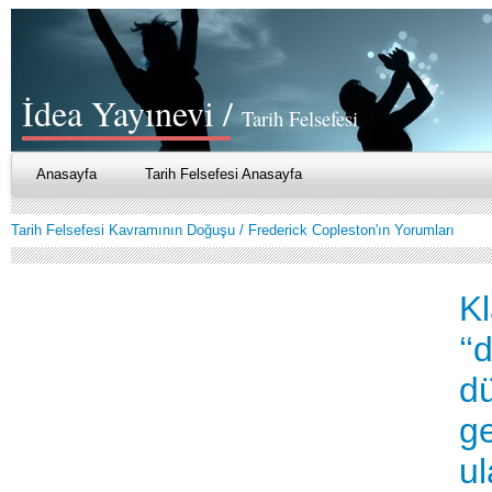
İdea Yayınevi /
Tarih Felsefesi
Anasayfa
Tarih Felsefesi Anasayfa
Tarih Felsefesi Kavramının Doğuşu / Frederick Copleston'ın Yorumları
Kl
‘‘
d
ge
ul