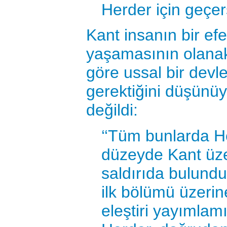
Herder için geçers
Kant insanın bir ef
yaşamasının olana
göre ussal bir devle
gerektiğini düşünü
değildi:
‘‘Tüm bunlarda He
düzeyde Kant üzer
saldırıda bulund
ilk bölümü üzeri
eleştiri yayımlamı