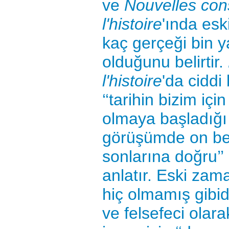
ve
Nouvelles con
l'histoire
'ında esk
kaç gerçeği bin y
olduğunu belirtir.
l'histoire
'da ciddi
‘‘tarihin bizim içi
olmaya başladığ
görüşümde on beş
sonlarına doğru’’
anlatır. Eski zam
hiç olmamış gibidir
ve felsefeci olar