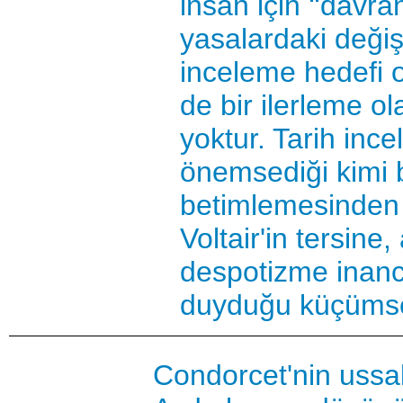
insan için ‘‘davra
yasalardaki deği
inceleme hedefi ol
de bir ilerleme ol
yoktur. Tarih inc
önemsediği kimi b
betimlemesinden
Voltair'in tersine
despotizme inancı
duyduğu küçümse
Condorcet'nin ussal