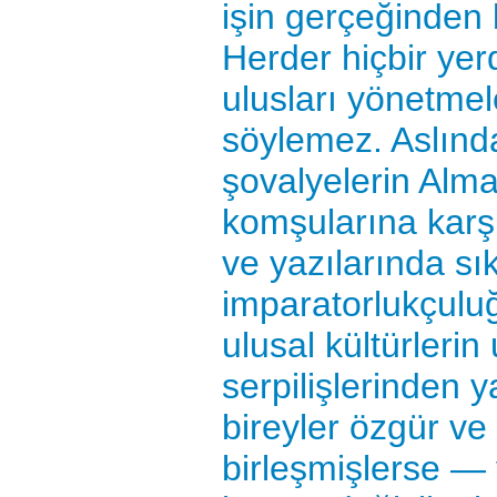
işin gerçeğinden 
Herder hiçbir ye
ulusları yönetmele
söylemez. Aslınd
şovalyelerin Alm
komşularına karşı
ve yazılarında sık
imparatorlukçuluğa
ulusal kültürlerin
serpilişlerinden y
bireyler özgür v
birleşmişlerse — y