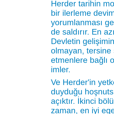
Herder tarihin m
bir ilerleme devim
yorumlanması ger
de saldırır. En a
Devletin gelişimini
olmayan, tersine s
etmenlere bağlı o
imler.
Ve Herder'in yet
duyduğu hoşnutsu
açıktır. İkinci bö
zaman, en iyi e