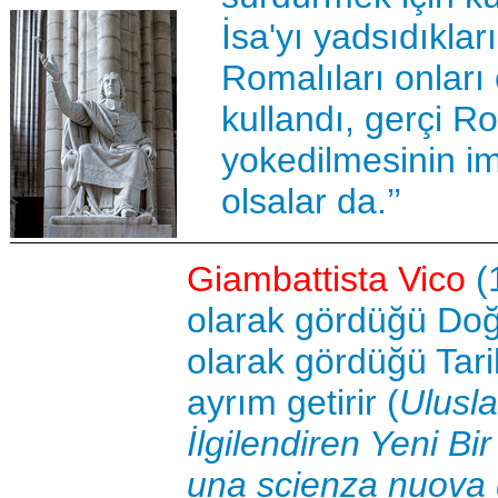
İsa'yı yadsıdıkla
Romalıları onları
kullandı, gerçi R
yokedilmesinin i
olsalar da.’’
Giambattista Vico
(
olarak gördüğü Doğ
olarak gördüğü Tari
ayrım getirir (
Ulusla
İlgilendiren Yeni Bir 
una scienza nuova 