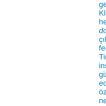
ge
Kl
h
d
ç
fe
Ti
in
gi
ed
öz
ne