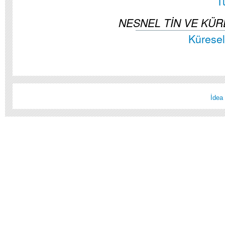
T
NESNEL TİN VE KÜ
Küresel
İdea