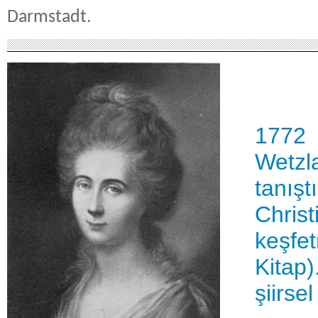
Darmstadt.
1772
Wetzla
tanış
Christ
keşfe
Kitap)
şiirsel