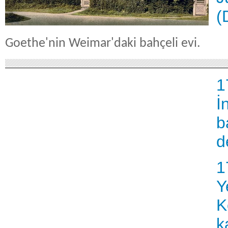
(
Goethe'nin Weimar'daki bahçeli evi.
1
İ
b
d
1
Y
K
k