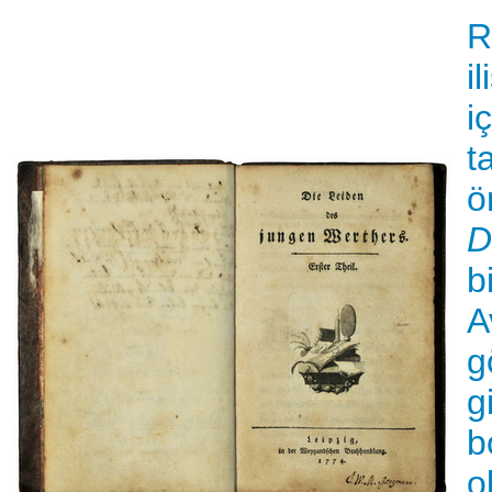
R
i
i
t
ö
D
b
A
g
g
b
o