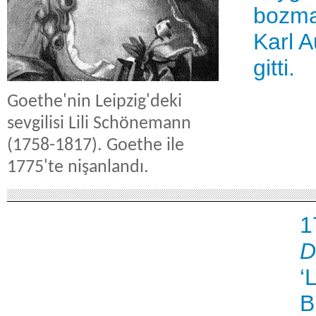
bozma
Karl A
gitti.
Goethe'nin Leipzig'deki
sevgilisi Lili Schönemann
(1758-1817). Goethe ile
1775'te nişanlandı.
1
D
‘
B