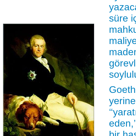
yazac
süre 
mahku
maliye
madenl
görevl
soylul
Goethe
yerine
‘‘yara
eden,’
bir ha