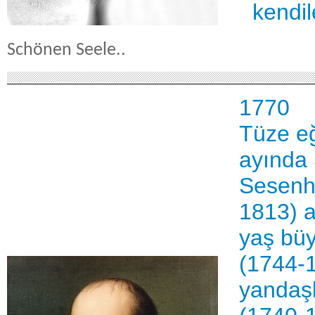
kendil
Schönen Seele..
1770
Tüze e
ayında 
Sesenhe
1813) a
yaş büy
(1744-1
yandaşl