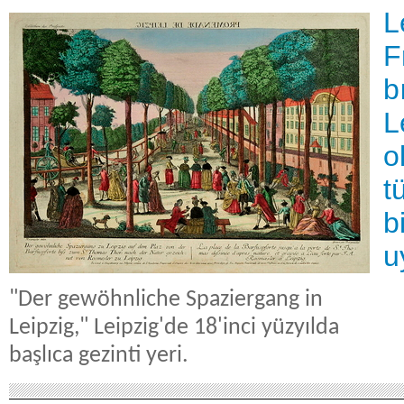
L
F
b
L
o
t
b
u
"Der gewöhnliche Spaziergang in
Leipzig," Leipzig'de 18'inci yüzyılda
başlıca gezinti yeri.