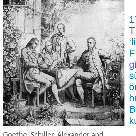
1
T
‘
F
g
s
ö
h
B
k
Goethe, Schiller, Alexander and