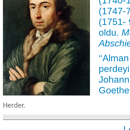
(1740-
(1747-7
(1751- 9
oldu.
M
Abschi
‘‘Alman
perdeyi
Johann 
Goethe
Herder.
L