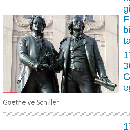
g
F
b
t
1
3
G
e
Goethe ve Schiller
1