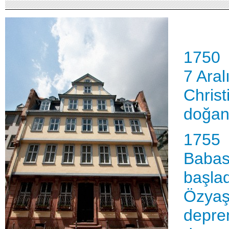
1750
7 Aral
Christ
doğan 
1755
Babası
başla
Özyaş
deprem