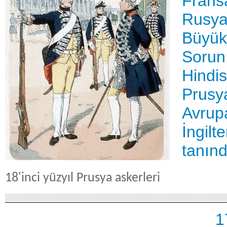
Frans
Rusya
Büyük
Sorun
Hindis
Prusya
Avrupa
İngilt
tanınd
18'inci yüzyıl Prusya askerleri
1