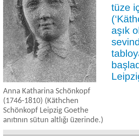
tüze i
(‘Kät
aşık 
sevind
tabloy
başlad
Leipz
Anna Katharina Schönkopf
(1746-1810) (Käthchen
Schönkopf Leipzig Goethe
anıtının sütun altlığı üzerinde.)