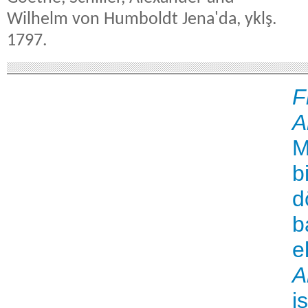
Wilhelm von Humboldt Jena'da, yklş.
1797.
F
A
M
b
d
b
e
A
i