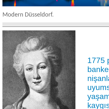
Modern Düsseldorf.
1775 
banker
nişanl
uyumsu
yaşam
kaygıs