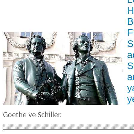
H
B
F
S
a
S
a
y
y
Goethe ve Schiller.