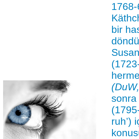
1768-
Käthch
bir ha
döndü.
Susan
(1723
hermet
(DuW
sonra
(1795-
ruh’) 
konus