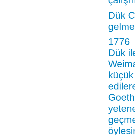
çalışm
Dük C
gelme
1776
Dük il
Weimar
küçük 
ediler
Goethe
yetene
geçme
öylesi