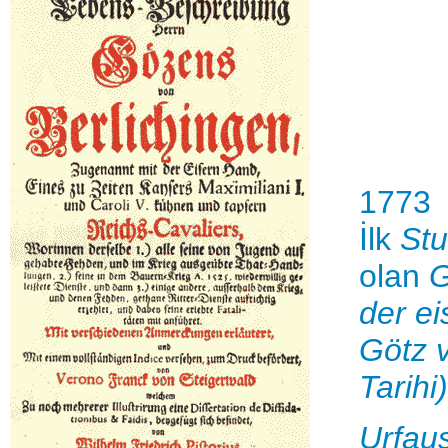
1773
İlk
St
olan
G
der e
Götz v
Tarihi)
Urfau