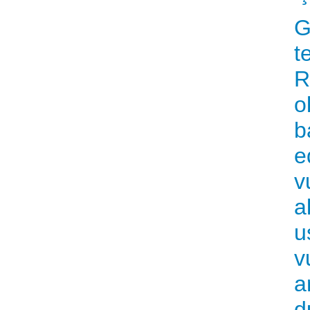
G
t
R
o
b
e
v
a
u
v
a
d