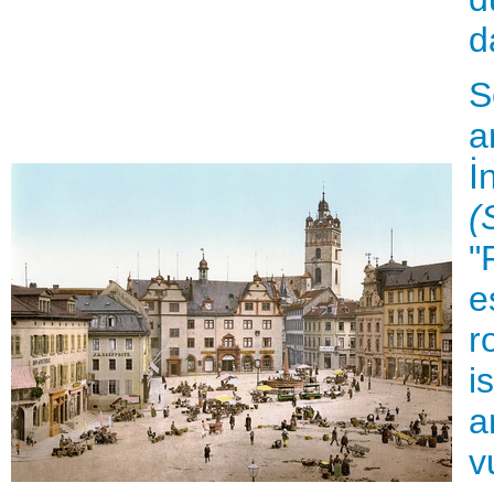
d
S
a
İ
(
"
e
r
i
a
v