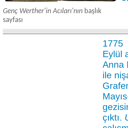
Genç Werther'in Acıları'nın
başlık
sayfası
1775
Eylül 
Anna 
ile ni
Grafen
Mayıs-
gezisi
çıktı.