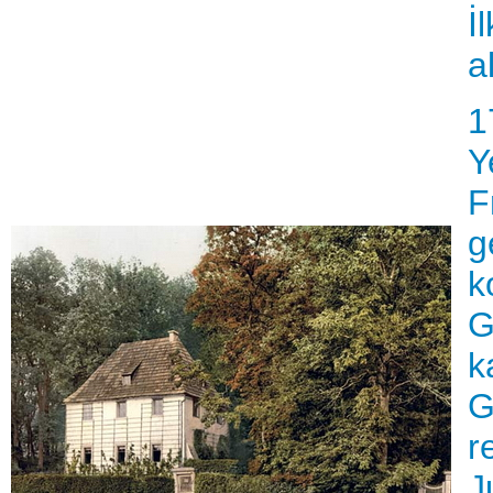
İ
a
1
Y
F
g
k
G
k
G
r
J