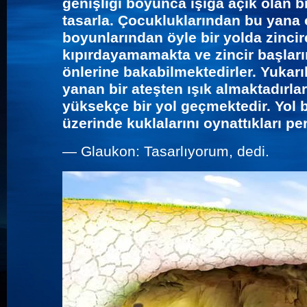
genişliği boyunca ışığa açık olan b
tasarla. Çocukluklarından bu yana
boyunlarından öyle bir yolda zinci
kıpırdayamamakta ve zincir başları
önlerine bakabilmektedirler. Yukarıl
yanan bir ateşten ışık almaktadırla
yüksekçe bir yol geçmektedir. Yol 
üzerinde kuklalarını oynattıkları per
—
Glaukon: Tasarlıyorum, dedi.