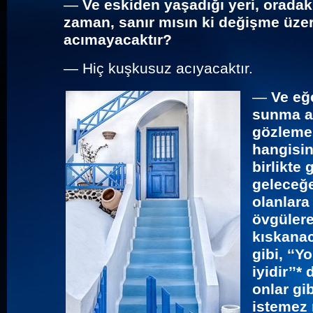
—
Ve eskiden yaşadığı yeri, oradak
zaman, sanır mısın ki değişme üze
acımayacaktır?
—
Hiç kuşkusuz acıyacaktır.
—
Ve eğ
sunma al
gözleme 
hangisin
birlikte
geleceğe
olanlara
övgülere
kıskana
gibi, ‘‘
iyidir’’*
d
onlar gi
istemez