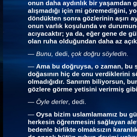
onun daha aydınlık bir yaşamdan g
alışmadığı için mi göremediğini, yo
döndükten sonra gözlerinin aşırı ay
onun varlık koşulunda ve durumunda
acıyacaktır; ya da, eğer gene de gü
olan ruha olduğundan daha az açık 
—
Bunu,
dedi,
çok doğru söyledin.
—
Ama bu doğruysa, o zaman, bu s
doğasının hiç de onu verdiklerini 
olmadığıdır. Sanırım biliyorsun, bu
gözlere görme yetisini verirmiş gibi
—
Öyle derler
, dedi.
—
Oysa bizim uslamlamamız bu gü
herkesin öğrenmesini sağlayan alet
bedenle birlikte olmaksızın karanlı