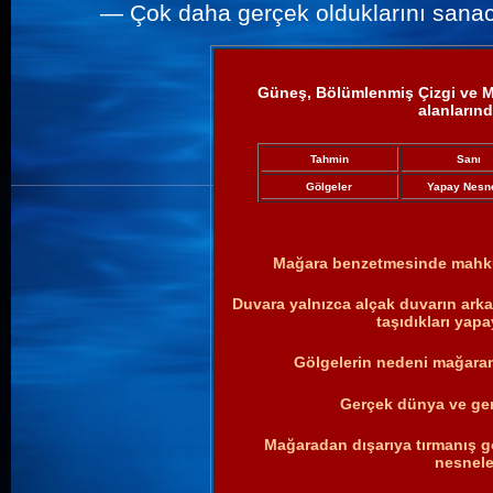
—
Çok daha gerçek olduklarını sanac
Güneş, Bölümlenmiş Çizgi ve Ma
alanlarında
Tahmin
Sanı
Gölgeler
Yapay Nesne
Mağara benzetmesinde mahkum
Duvara yalnızca alçak duvarın arka
taşıdıkları yap
Gölgelerin nedeni mağaran
Gerçek dünya ve ge
Mağaradan dışarıya tırmanış gö
nesneler