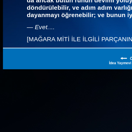
da ancak bütün ruhun devimi yoluy
döndürülebilir, ve adım adım varlığı
dayanmayı öğrenebilir; ve bunun iy
—
Evet.
...
[MAĞARA MİTİ İLE İLGİLİ PARÇANI
Ön
İdea Yayınevi