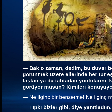
—
Bak o zaman, dedim, bu duvar 
görünmek üzere ellerinde her tür eşy
taştan ya da tahtadan yontularını, 
görüyor musun? Kimileri konuşuyor,
—
Ne ilginç bir benzetme! Ne ilginç
—
Tıpkı bizler gibi, diye yanıtladı