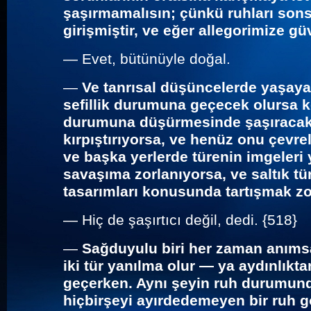
şaşırmamalısın; çünkü ruhları son
girişmiştir, ve eğer allegorimize gü
—
Evet, bütünüyle doğal.
—
Ve tanrısal düşüncelerde yaşayan
sefillik durumuna geçecek olursa ke
durumuna düşürmesinde şaşıracak 
kırpıştırıyorsa, ve henüz onu çev
ve başka yerlerde türenin imgeleri 
savaşıma zorlanıyorsa, ve saltık tü
tasarımları konusunda tartışmak z
—
Hiç de şaşırtıcı değil, dedi. {518}
—
Sağduyulu biri her zaman anıms
iki tür yanılma olur — ya aydınlıkt
geçerken. Aynı şeyin ruh durumund
hiçbirşeyi ayırdedemeyen bir ruh 