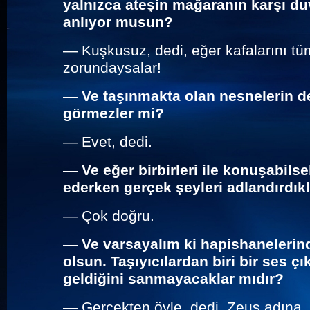
yalnızca ateşin mağaranın karşı duva
anlıyor musun?
—
Kuşkusuz, d
edi, eğer kafalarını 
zorundaysalar!
—
Ve taşınmakta olan nesnelerin de
görmezler mi?
—
Evet, dedi.
—
Ve eğer birbirleri ile konuşabils
ederken gerçek şeyleri adlandırdık
—
Çok doğru.
—
Ve varsayalım ki hapishanelerind
olsun. Taşıyıcılardan biri bir ses ç
geldiğini sanmayacaklar mıdır?
—
Gerçekten öyle, dedi, Zeus adına.