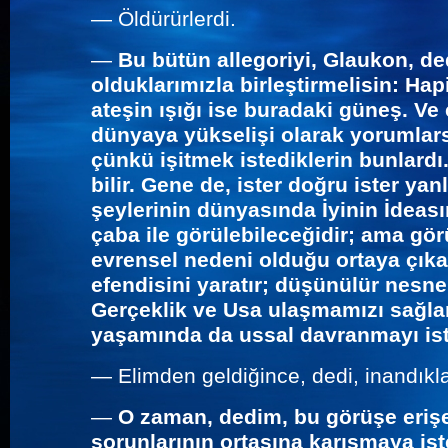
—
Öldürürlerdi.
—
Bu bütün allegoriyi, Glaukon, d
olduklarımızla birleştirmelisin: H
ateşin ışığı ise buradaki güneş. V
dünyaya yükselişi olarak yorumlar
çünkü işitmek istediklerin bunlardı
bilir. Gene de, ister doğru ister y
şeylerinin dünyasında İyinin İdeas
çaba ile görülebileceğidir; ama gö
evrensel nedeni olduğu ortaya çıkar
efendisini yaratır; düşünülür nesne
Gerçeklik ve Usa ulaşmamızı sağla
yaşamında da ussal davranmayı ist
—
Elimden geldiğince, dedi, inandıkl
—
O zaman, dedim, bu görüşe erişe
sorunlarının ortasına karışmaya is