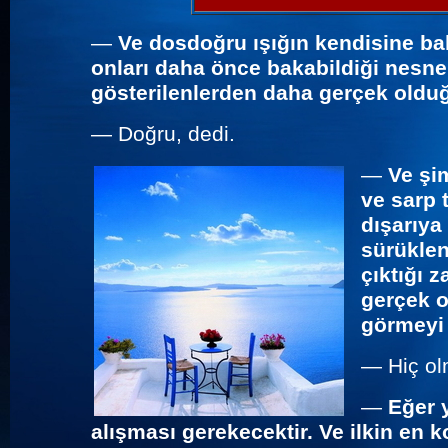
—
Ve dosdoğru ışığın kendisine bak
onları daha önce bakabildiği nesne
gösterilenlerden daha gerçek old
—
Doğru, dedi.
—
Ve şi
ve sarp 
dışarıya
sürükle
çıktığı 
gerçek o
görmeyi
—
Hiç ol
—
Eğer 
alışması gerekecektir. Ve ilkin en 