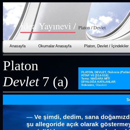
İdea
Yayınevi /
Platon / Devlet
Anasayfa
Okumalar Anasayfa
Platon, Devlet / İçindekiler
Platon
PLATON, DEVLET,
Πολιτεία
(
Polite
Devlet
7 (a)
KİTAP VII [514-518]
Tema: MAĞARA MİTİ
DİYALOĞA KATILANLAR:
Sokrates
,
Glaukon
S
—
Ve şimdi, dedim, sana doğamızdak
şu allegoride açık olarak göstermey