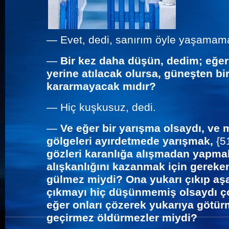
—
Evet, dedi, sanırım öyle yaşamama
—
Bir kez daha düşün, dedim; eğer 
yerine atılacak olursa, güneşten bir
kararmayacak mıdır?
—
Hiç kuşkusuz, dedi.
—
Ve eğer bir yarışma olsaydı, v
gölgeleri ayırdetmede yarışmak,
{5
gözleri karanlığa alışmadan yapma
alışkanlığını kazanmak için gerek
gülmez miydi? Ona yukarı çıkıp aşa
çıkmayı hiç düşünmemiş olsaydı ço
eğer onları çözerek yukarıya götürm
geçirmez öldürmezler miydi?