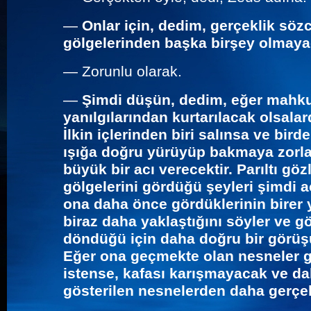
—
Onlar için, dedim, gerçeklik sö
gölgelerinden başka birşey olmayac
—
Zorunlu olarak.
—
Şimdi düşün, dedim, eğer mahkum
yanılgılarından kurtarılacak olsala
İlkin içlerinden biri salınsa ve bi
ışığa doğru yürüyüp bakmaya zorla
büyük bir acı verecektir. Parıltı gö
gölgelerini gördüğü şeyleri şimdi a
ona daha önce gördüklerinin birer
biraz daha yaklaştığını söyler ve gö
döndüğü için daha doğru bir görüşü
Eğer ona geçmekte olan nesneler gö
istense, kafası karışmayacak ve d
gösterilen nesnelerden daha gerçe