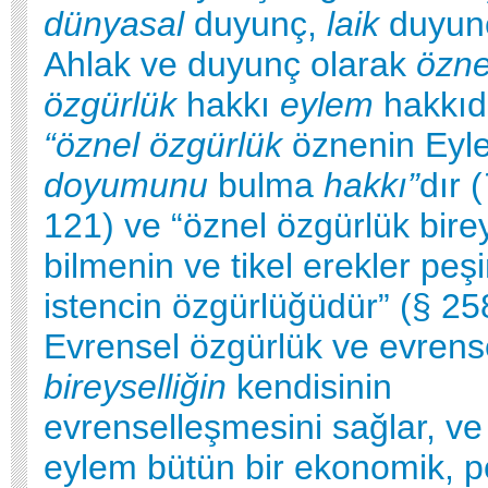
dünyasal
duyunç,
laik
duyunç
Ahlak ve duyunç olarak
özne
özgürlük
hakkı
eylem
hakkıd
“öznel özgürlük
öznenin Eyl
doyumunu
bulma
hakkı”
dır (
121) ve “öznel özgürlük bire
bilmenin ve tikel erekler peş
istencin özgürlüğüdür” (§ 25
Evrensel özgürlük ve evrens
bireyselliğin
kendisinin
evrenselleşmesini sağlar, ve
eylem bütün bir ekonomik, pol