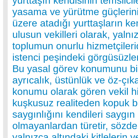
yurttaşın kendisinin temsilcil
yasama ve yürütme güçlerini
üzere atadığı yurttaşların ken
ulusun vekilleri olarak, yalnı
toplumun onurlu hizmetçilerid
istenci peşindeki görgüsüzler
Bu yasal görev konumunu bi
ayrıcalık, üstünlük ve öz-çık
konumu olarak gören vekil h
kuşkusuz realiteden kopuk b
saygınlığını kendileri saygın
olmayanlardan türetir, sözd
yalnızca altındaki kitlelerin v