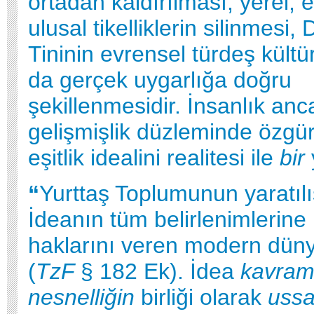
ortadan kaldırılması, yerel, e
ulusal tikelliklerin silinmesi,
Tininin evrensel türdeş kült
da gerçek uygarlığa doğru
şekillenmesidir. İnsanlık an
gelişmişlik düzleminde özgür
eşitlik idealini realitesi ile
bir
“
Yurttaş Toplumunun yaratılı
İdeanın tüm belirlenimlerine 
haklarını veren modern dünya
(
TzF
§ 182 Ek). İdea
kavra
nesnelliğin
birliği olarak
uss