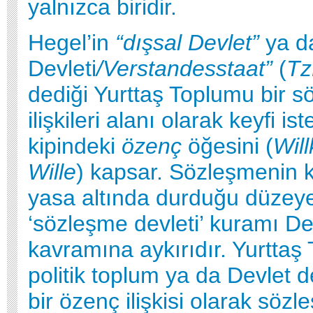
yalnızca biridir.
Hegel’in
“dışsal Devlet”
ya d
Devleti
/
Verstandesstaat”
(
T
dediği Yurttaş Toplumu bir 
ilişkileri alanı olarak keyfi is
kipindeki
özenç
öğesini (
Wil
Wille
) kapsar. Sözleşmenin k
yasa altında durduğu düzey
‘sözleşme devleti’ kuramı De
kavramına aykırıdır. Yurttaş
politik toplum ya da Devlet de
bir özenç ilişkisi olarak söz