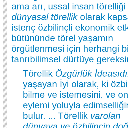
ama arı, ussal insan törelliği
dünyasal törellik
olarak kaps
istenç özbilinçli ekonomik etki
bütününde törel yaşamın
örgütlenmesi için herhangi bi
tanrıbilimsel dürtüye gereks
Törellik
Özgürlük İdeasıdı
yaşayan İyi olarak, ki özbi
bilme ve istemesini, ve o
eylemi yoluyla edimselliği
bulur. ... Törellik
varolan
dünyaya ve özbilincin doğ