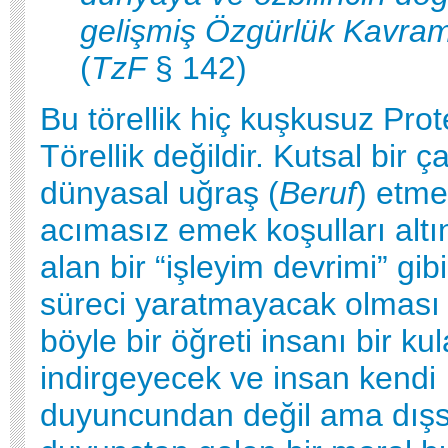
gelişmiş Özgürlük Kavram
(
TzF
§ 142)
Bu törellik hiç kuşkusuz Pro
Törellik değildir. Kutsal bir ç
dünyasal uğraş (
Beruf
) etme
acımasız emek koşulları altı
alan bir “işleyim devrimi” gibi
süreci yaratmayacak olması 
böyle bir öğreti insanı bir kul
indirgeyecek ve insan kendi
duyuncundan değil ama dışs