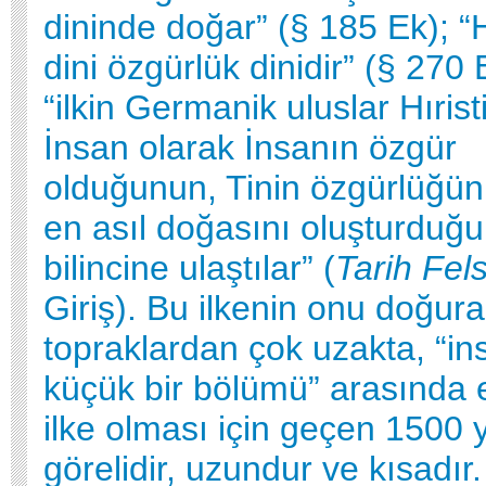
dininde doğar” (§ 185 Ek); “H
dini özgürlük dinidir” (§ 270 
“ilkin Germanik uluslar Hırist
İnsan olarak İnsanın özgür
olduğunun, Tinin özgürlüğü
en asıl doğasını oluşturduğ
bilincine ulaştılar” (
Tarih Fel
Giriş). Bu ilkenin onu doğur
topraklardan çok uzakta, “in
küçük bir bölümü” arasında 
ilke olması için geçen 1500 y
görelidir, uzundur ve kısadır.