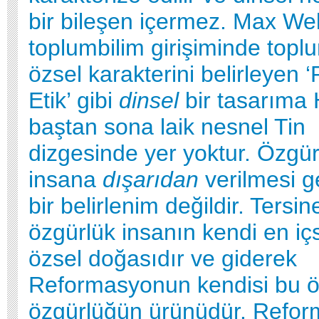
bir bileşen içermez. Max We
toplumbilim girişiminde top
özsel karakterini belirleyen 
Etik’ gibi
dinsel
bir tasarıma 
baştan sona laik nesnel Tin
dizgesinde yer yoktur. Özgür
insana
dışarıdan
verilmesi 
bir belirlenim değildir. Tersin
özgürlük insanın kendi en iç
özsel doğasıdır ve giderek
Reformasyonun kendisi bu ö
özgürlüğün ürünüdür. Refo