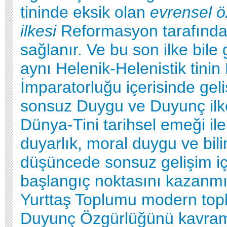
tininde eksik olan
evrensel ö
ilkesi
Reformasyon tarafınd
sağlanır. Ve bu son ilke bile
aynı Helenik-Helenistik tini
İmparatorluğu içerisinde geliş
sonsuz Duygu ve Duyunç ilke
Dünya-Tini tarihsel emeği ile
duyarlık, moral duygu ve bil
düşüncede sonsuz gelişim iç
başlangıç noktasını kazanmış
Yurttaş Toplumu modern top
Duyunç Özgürlüğünü kavram