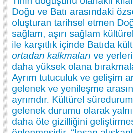
Tinin doğuşunu olanaklı kıla
Doğu ve Batı arasındaki özs
oluşturan tarihsel etmen D
sağlam, aşırı sağlam kültürel
ile karşıtlık içinde Batıda kült
ortadan kalkmaları
ve yerler
daha yüksek olana bırakmala
Ayrım tutuculuk ve gelişim a
gelenek ve yenileşme arasın
ayrımdır. Kültürel süredurum
gelenek durumu olarak yalnız
daha öte gizilliğini geliştirme
önlenmesidir. “İnsan alışkanl