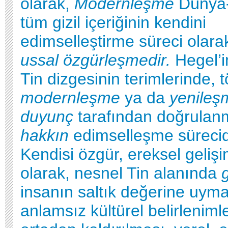
olarak,
Modernleşme
Dünya-
tüm gizil içeriğinin kendini
edimselleştirme süreci olar
ussal özgürleşmedir.
Hegel’i
Tin dizgesinin terimlerinde, t
modernleşme
ya da
yenileş
duyunç
tarafından doğrulan
hakkın
edimselleşme sürecid
Kendisi özgür, ereksel gelişi
olarak, nesnel Tin alanında
insanın saltık değerine uym
anlamsız kültürel belirleniml