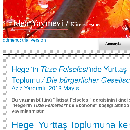
İdea Yayınevi /
Küreselleşme
ddmenu: trial version
Anasayfa
Hegel'in
nde Yurttaş
Tüze Felsefesi
'
Toplumu
/ Die bürgerlicher Gesellsc
Aziz Yardımlı, 2013 Mayıs
Bu yazının bütünü "İktisat Felsefesi" dergisinin ikinci
"Hegel'in
Tüze Felsefesi'
nde Ekonomi" başlığı altında
yayımlanmıştır.
Hegel Yurttaş Toplumuna ke