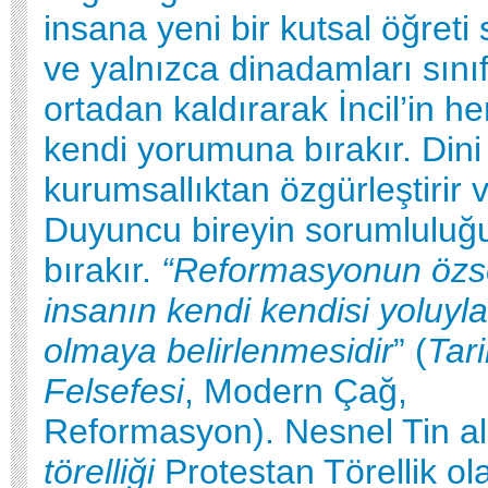
insana yeni bir kutsal öğret
ve yalnızca dinadamları sınıf
ortadan kaldırarak İncil’in he
kendi yorumuna bırakır. Dini
kurumsallıktan özgürleştirir 
Duyuncu bireyin sorumluluğ
bırakır.
“Reformasyonun özsel
insanın kendi kendisi yo­luy­l
olma­ya belirlenmesidir
” (
Tar
Felsefesi
, Modern Çağ,
Reformasyon). Nesnel Tin al
törelliği
Protestan Törellik ol