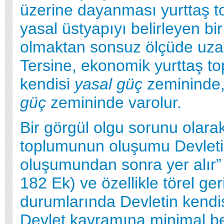
üzerine dayanması yurttaş 
yasal üstyapıyı belirleyen bir
olmaktan sonsuz ölçüde uzakl
Tersine, ekonomik yurttaş t
kendisi
yasal güç
zemininde
güç
zemininde varolur.
Bir görgül olgu sorunu olarak
toplumunun oluşumu Devlet
oluşumundan sonra yer alır”
182 Ek) ve özellikle törel geri
durumlarında Devletin kendis
Devlet kavramına minimal be