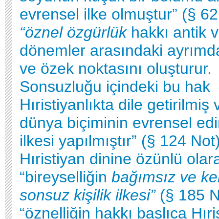
evrensel ilke olmuştur” (§ 62
“öznel özgürlük
hakkı antik 
dönemler arasındaki ayrım
ve özek noktasını oluşturur.
Sonsuzluğu içindeki bu hak
Hıristiyanlıkta dile getirilmiş 
dünya biçiminin evrensel ed
ilkesi yapılmıştır” (§ 124 Not)
Hıristiyan dinine özünlü olar
“bireyselliğin
bağımsız ve ke
sonsuz kişilik ilkesi”
(§ 185 N
“öznelliğin hakkı başlıca Hıri