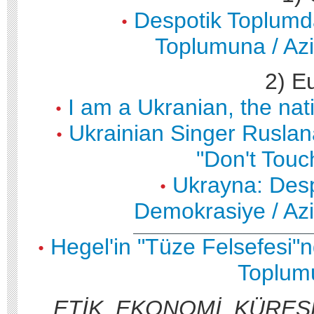
Despotik Toplumd
•
Toplumuna / Azi
2) E
I am a Ukranian, the nat
•
Ukrainian Singer Ruslana
•
"Don't Touc
Ukrayna: Des
•
Demokrasiye / Azi
Hegel'in "Tüze Felsefesi"n
•
Toplum
ETİK, EKONOMİ, KÜRE