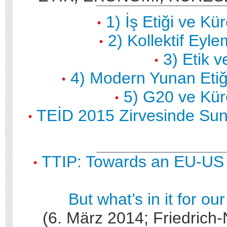
1) İş Etiği ve K
•
2) Kollektif Eyl
•
3) Etik 
•
4) Modern Yunan Eti
•
5) G20 ve Kü
•
TEİD 2015 Zirvesinde Su
•
TTIP: Towards an EU-US 
•
But what’s in it for ou
(6. März 2014; Friedric