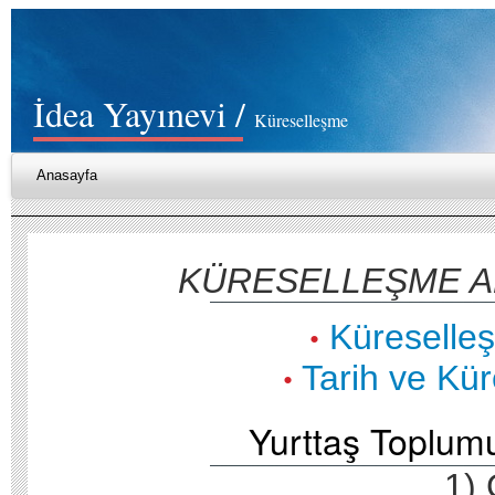
İdea Yayınevi /
Küreselleşme
Anasayfa
KÜRESELLEŞME A
Küreselle
•
Tarih ve Kü
•
Yurttaş Toplum
1) 