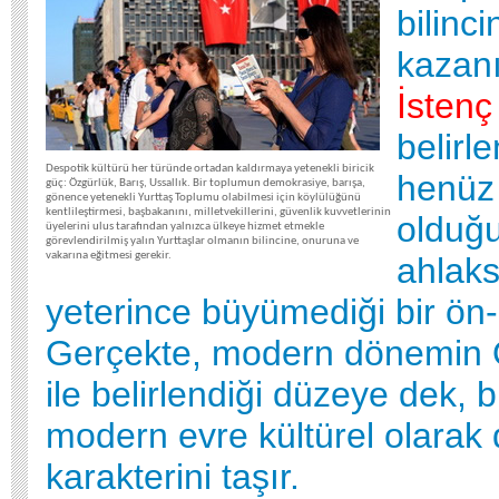
bilinci
kazanı
İsten
belirle
Despotik kültürü her türünde ortadan kaldırmaya yetenekli biricik
henüz 
güç: Özgürlük, Barış, Ussallık. Bir toplumun demokrasiye, barışa,
gönence yetenekli Yurttaş Toplumu olabilmesi için köylülüğünü
kentlileştirmesi, başbakanını, milletvekillerini, güvenlik kuvvetlerinin
olduğu
üyelerini ulus tarafından yalnızca ülkeye hizmet etmekle
görevlendirilmiş yalın Yurttaşlar olmanın bilincine, onuruna ve
vakarına eğitmesi gerekir.
ahlaks
yeterince büyümediği bir ön-
Gerçekte, modern dönemin Ö
ile belirlendiği düzeye dek, b
modern evre kültürel olarak
karakterini taşır.