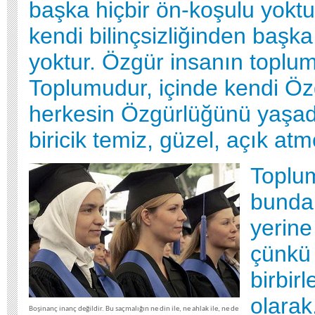
başka hiçbir ön-koşulu yokt
kendi bilinçsizliğinden başka
yoktur. Özgür insanın toplum
Toplumudur, içinde kendi Ö
herkesin Özgürlüğünü yaşad
biricik temiz, güzel, açık atm
Toplu
bundan
yerine 
çünkü
birbirl
olarak
Boşinanç inanç değildir. Bu saçmalığın ne din ile, ne ahlak ile, ne de