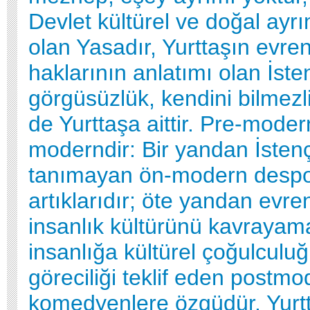
Devlet kültürel ve doğal ayr
olan Yasadır, Yurttaşın evre
haklarının anlatımı olan İste
görgüsüzlük, kendini bilmezl
de Yurttaşa aittir. Pre-moder
moderndir: Bir yandan İsten
tanımayan ön-modern despot
artıklarıdır; öte yandan evre
insanlık kültürünü kavraya
insanlığa kültürel çoğulculuğ
göreciliği teklif eden postmo
komedyenlere özgüdür. Yurt