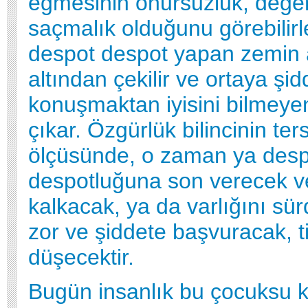
eğmesinin onursuzluk, değer
saçmalık olduğunu görebilir
despot despot yapan zemin 
altından çekilir ve ortaya şidde
konuşmaktan iyisini bilmeye
çıkar. Özgürlük bilincinin te
ölçüsünde, o zaman ya desp
despotluğuna son verecek v
kalkacak, ya da varlığını sür
zor ve şiddete başvuracak, ti
düşecektir.
Bugün insanlık bu çocuksu k