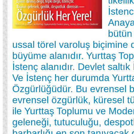
tikelli
İstenc
Anaya
bütün 
ussal törel varoluş biçimine 
büyüme alanıdır. Yurttaş Top
İstenç alanıdır. Devlet saltık 
Ve İstenç her durumda Yurtta
Özgürlüğüdür. Bu evrensel bi
evrensel özgürlük, küresel tü
ile Yurttaş Toplumu ve Mode
geleneği, tutuculuğu, despot
barbarlığı en son tanıyacak 