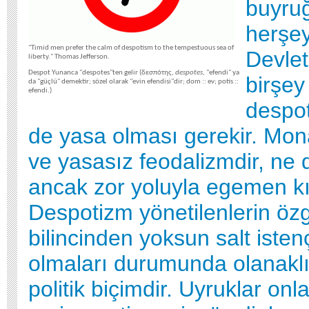
buyruğ
herşey
"Timid men prefer the calm of despotism to the tempestuous sea of
Devlet
liberty." Thomas Jefferson.
Despot Yunanca "despotes"ten gelir (δεσπότης,
despotes,
"efendi" ya
birşey
da "güçlü" demektir; sözel olarak "evin efendisi"dir; dom :: ev; potis ::
efendi.)
despot
de yasa olması gerekir. Mona
ve yasasız feodalizmdir, ne d
ancak zor yoluyla egemen kıla
Despotizm yönetilenlerin özg
bilincinden yoksun salt isten
olmaları durumunda olanaklı
politik biçimdir. Uyruklar onl