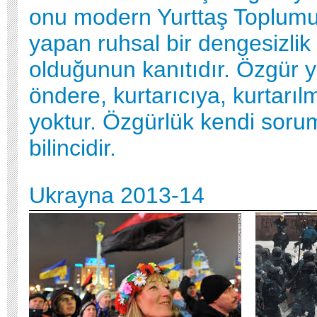
onu modern Yurttaş Toplumu 
yapan ruhsal bir dengesizlik 
olduğunun kanıtıdır. Özgür y
öndere, kurtarıcıya, kurtarı
yoktur. Özgürlük kendi sor
bilincidir.
Ukrayna 2013-14