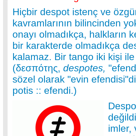
Hiçbir despot istenç ve özgü
kavramlarının bilincinden yo
onayı olmadıkça, halkların k
bir karakterde olmadıkça de
kalamaz. Bir tango iki kişi ile 
(δεσπότης,
despotes,
"efend
sözel olarak "evin efendisi"di
potis :: efendi.)
Despot
değildi
imler,