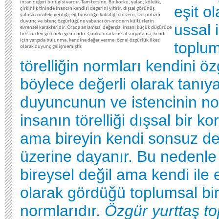
insan değeri bir ilgisi vardır. Tam tersine. Bir korku, yalan, kölelik,
eşit o
çirkinlik tininde inancın kendisi değerini yitirir, dışsal görünüş
yalnızca özdeki geriliği, eğitimsizliği, kabalığı ele verir, Despotizm
duyunç ve istenç özgürlüğüne yabancı ön-modern kültürlerin
ussal 
evrensel karakteridir. Orada anlamsız, değersiz, insanı küçük düşürüce
her türden gelenek egemendir. Çünkü orada ussal sorgulama, kendi
için yargıda bulunma, kendine değer verme, öznel özgürlük ilkesi
toplu
olarak duyunç gelişmemiştir.
törelliğin normları kendini öz
böylece değerli olarak tanıya
duyuncunun ve istencinin no
insanın törelliği dışsal bir k
ama bireyin kendi sonsuz değ
üzerine dayanır. Bu nedenle 
bireysel değil ama kendi ile 
olarak gördüğü toplumsal bi
normlarıdır.
Özgür yurttaş 