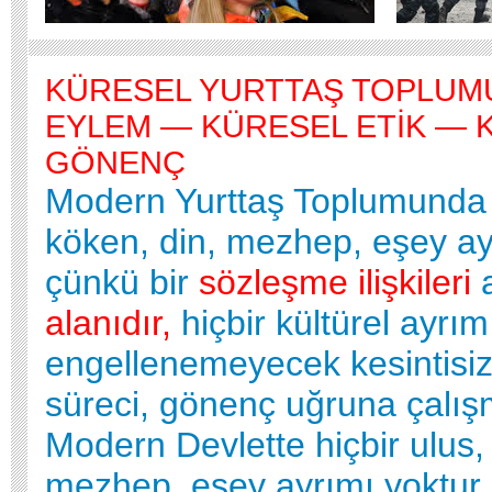
KÜRESEL YURTTAŞ TOPLUM
EYLEM — KÜRESEL ETİK — 
GÖNENÇ
Modern Yurttaş Toplumunda h
köken, din, mezhep, eşey ay
çünkü bir
sözleşme ilişkileri
alanıdır,
hiçbir kültürel ayrım
engellenemeyecek kesintisi
süreci, gönenç uğruna çalış
Modern Devlette hiçbir ulus, 
mezhep, eşey ayrımı yoktur