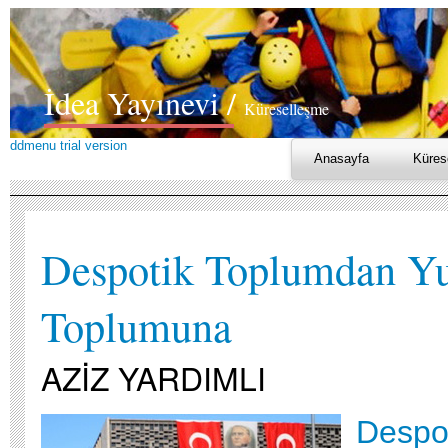
İdea Yayınevi /
Küreselleşme
ddmenu trial version
Anasayfa
Küres
Despotik Toplumdan Yu
Toplumuna
AZİZ YARDIMLI
Despo