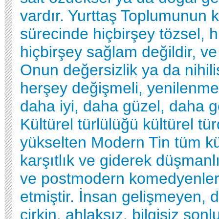
vardır. Yurttaş Toplumunun ke
sürecinde hiçbirşey tözsel, hi
hiçbirşey sağlam değildir, ve
Onun değersizlik ya da nihili
herşey değişmeli, yenilenmeli
daha iyi, daha güzel, daha g
Kültürel türlülüğü kültürel tü
yükselten Modern Tin tüm kült
karşıtlık ve giderek düşmanl
ve postmodern komedyenleri
etmiştir. İnsan gelişmeyen,
çirkin, ahlaksız, bilgisiz sonl