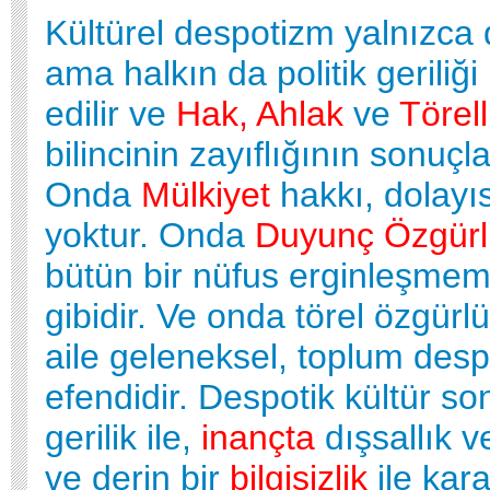
Kültürel despotizm yalnızca
ama halkın da politik geriliği
edilir ve
Hak, Ahlak
ve
Törel
bilincinin zayıflığının sonuçla
Onda
Mülkiyet
hakkı, dolayı
yoktur. Onda
Duyunç Özgür
bütün bir nüfus erginleşmem
gibidir. Ve onda törel özgürl
aile geleneksel, toplum desp
efendidir. Despotik kültür s
gerilik ile,
inançta
dışsallık ve
ve derin bir
bilgisizlik
ile kara