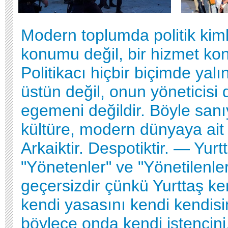
Modern toplumda politik kiml
konumu değil, bir hizmet k
Politikacı hiçbir biçimde yalı
üstün değil, onun yöneticisi 
egemeni değildir. Böyle san
kültüre, modern dünyaya ait d
Arkaiktir. Despotiktir. — Yu
"Yönetenler" ve "Yönetilenle
geçersizdir çünkü Yurttaş ke
kendi yasasını kendi kendis
böylece onda kendi istencin