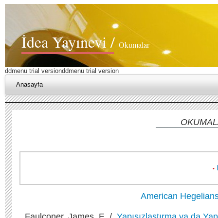
İdea Yayınevi /
Okumalar
ddmenu trial version
ddmenu trial version
Anasayfa
OKUMAL
•
American Hegelians
Faulconer, James, E. /
Yapısızlaştırma ya da Ya