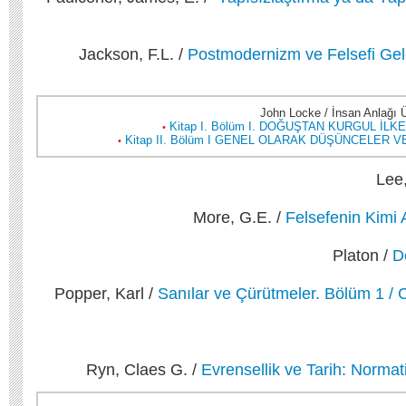
Jackson, F.L. /
Postmodernizm ve Felsefi Ge
John Locke / İnsan Anlağı 
Kitap I. Bölüm I. DOĞUŞTAN KURGUL İLK
•
Kitap II. Bölüm I GENEL OLARAK DÜŞÜNCELER VE
•
Lee
More, G.E. /
Felsefenin Kimi 
Platon /
D
Popper, Karl /
Sanılar ve Çürütmeler. Bölüm 1 / 
Ryn, Claes G. /
Evrensellik ve Tarih: Norma