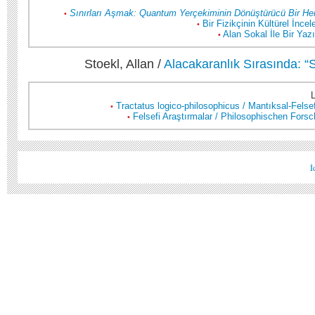
Sınırları Aşmak: Quantum Yerçekiminin Dönüştürücü Bir He
•
Bir Fizikçinin Kültürel İncel
•
Alan Sokal İle Bir Yaz
•
Stoekl, Allan /
Alacakaranlık Sırasında: “
Tractatus logico-philosophicus / Mantıksal-Felse
•
Felsefi Araştırmalar / Philosophischen Forsc
•
İ