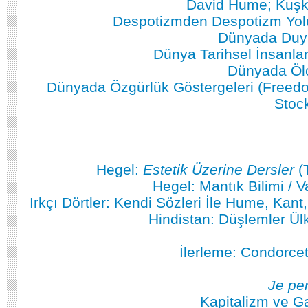
David Hume; Kuşku
Despotizmden Despotizm Yol
Dünyada Duyu
Dünya Tarihsel İnsanlar
Dünyada Ölç
Dünyada Özgürlük Göstergeleri (Freed
Stoc
Hegel:
Estetik Üzerine Dersler
(
Hegel: Mantık Bilimi / V
Irkçı Dörtler: Kendi Sözleri İle Hume, Kant
Hindistan: Düşlemler Ül
İlerleme: Condorcet
Je pe
Kapitalizm ve Ga