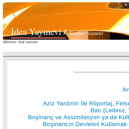
İdea Yayınevi /
Temalar / Seçmeler
ddmenu: trial version
An
Aziz Yardımlı İle Röportaj, Fels
Batı (Leibniz,
Boşinanç ve Assimilasyon ya da Kül
Boşinancın Devletini Kutlamak: