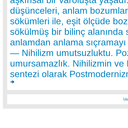
düşünceleri, anlam bozumlar
sökümleri ile, eşit ölçüde bo
sökülmüş bir bilinç alanında
anlamdan anlama sıçramayı s
— Nihilizm umutsuzluktu. Poz
umursamazlık. Nihilizmin ve 
sentezi olarak Postmodernizm
İd