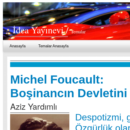
İdea Yayınevi /
Temalar
Anasayfa
Temalar Anasayfa
Michel Foucault:
Boşinancın Devletin
Aziz Yardımlı
Despotizmi, g
Özgürlük ola