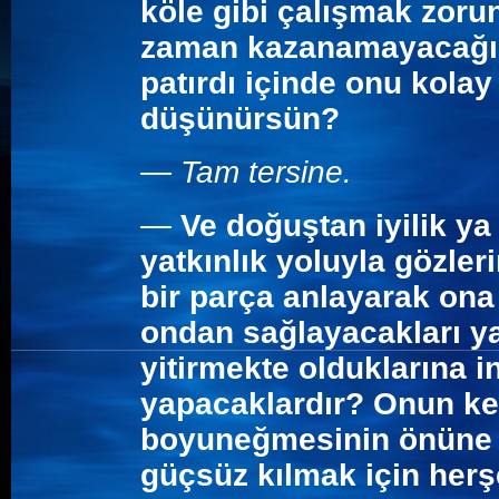
köle gibi çalışmak zoru
zaman kazanamayacağını
patırdı içinde onu kolay
düşünürsün?
—
Tam tersine.
—
Ve doğuştan iyilik ya
yatkınlık yoluyla gözleri
bir parça anlayarak ona 
ondan sağlayacakları ya
yitirmekte olduklarına 
yapacaklardır? Onun ke
boyuneğmesinin önüne 
güçsüz kılmak için her