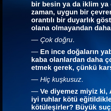
bir besin ya da iklim ya
zaman, uygun bir çevren
orantılı bir duyarlık gös
olana olmayandan daha
—
Çok doğru
.
—
En ince doğaların yab
kaba olanlardan daha ço
etmek gerek, çünkü karş
—
Hiç kuşkusuz
.
—
Ve diyemez miyiz ki,
iyi ruhlar kötü eğitildik
kötüleşirler? Büyük suçl