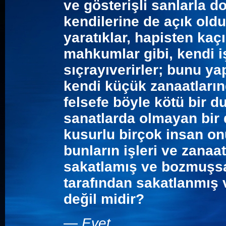
ve gösterişli sanlarla d
kendilerine de açık old
yaratıklar, hapisten kaç
mahkumlar gibi, kendi i
sıçrayıverirler; bunu ya
kendi küçük zanaatların
felsefe böyle kötü bir 
sanatlarda olmayan bir 
kusurlu birçok insan onu
bunların işleri ve zanaat
sakatlamış ve bozmuşsa,
tarafından sakatlanmış 
değil midir?
—
Evet
.