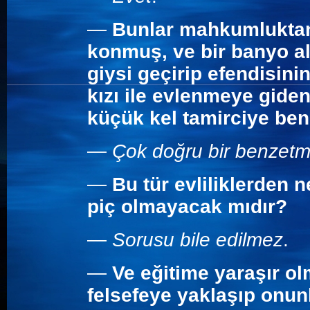
—
Bunlar mahkumluktan 
konmuş, ve bir banyo al
giysi geçirip efendisin
kızı ile evlenmeye gide
küçük kel tamirciye be
—
Çok doğru bir benzetm
—
Bu tür evliliklerden 
piç olmayacak mıdır?
—
Sorusu bile edilmez
.
—
Ve eğitime yaraşır ol
felsefeye yaklaşıp onunl