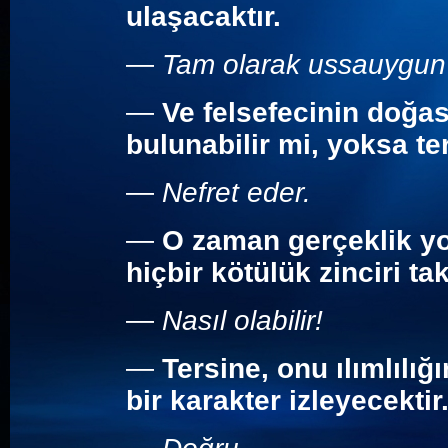
ulaşacaktır.
—
Tam olarak ussauygun
—
Ve felsefecinin doğas
bulunabilir mi, yoksa t
—
Nefret eder.
—
O zaman gerçeklik yo
hiçbir kötülük zinciri ta
—
Nasıl olabilir!
—
Tersine, onu ılımlılığ
bir karakter izleyecektir