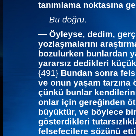
tanımlama noktasına ge
—
Bu doğru
.
—
Öyleyse, dedim, gerç
yozlaşmalarını araştırm
bozulurken bunlardan y
yararsız dedikleri küçü
{491}
Bundan sonra fels
ve onun yaşam tarzına ö
çünkü bunlar kendilerini
onlar için gereğinden öt
büyüktür, ve böylece bi
gösterdikleri tutarsızlı
felsefecilere sözünü etti