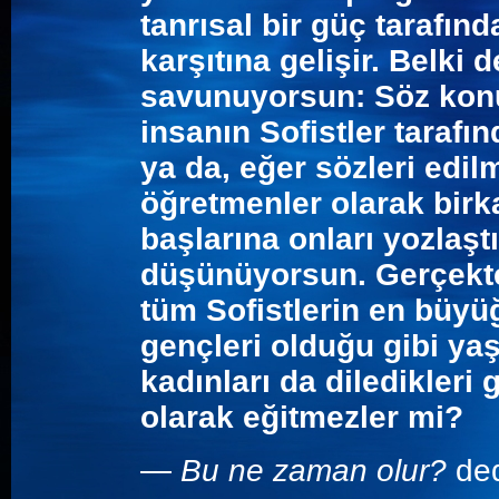
tanrısal bir güç tarafı
karşıtına gelişir. Belki
savunuyorsun: Söz konu
insanın Sofistler tarafı
ya da, eğer sözleri edi
öğretmenler olarak birk
başlarına onları yozlaş
düşünüyorsun.
Gerçekt
tüm Sofistlerin en büyü
gençleri olduğu gibi yaşl
kadınları da diledikleri 
olarak eğitmezler mi?
—
Bu ne zaman olur?
ded