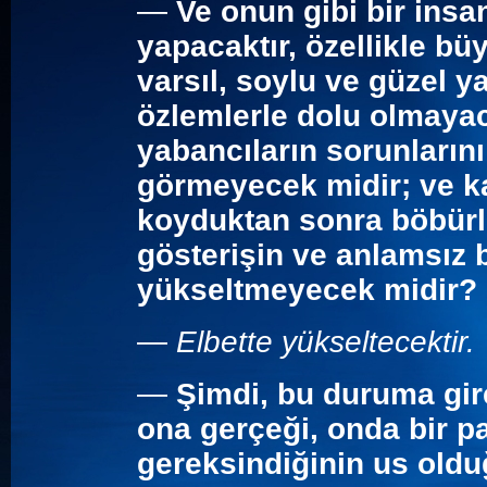
—
Ve onun gibi bir ins
yapacaktır, özellikle büy
varsıl, soylu ve güzel ya
özlemlerle dolu olmayac
yabancıların sorunların
görmeyecek midir; ve k
koyduktan sonra böbürlen
gösterişin ve anlamsız 
yükseltmeyecek midir?
—
Elbette yükseltecektir.
—
Şimdi, bu duruma gire
ona gerçeği, onda bir p
gereksindiğinin us old