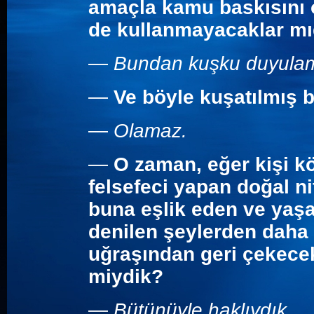
amaçla kamu baskısını ol
de kullanmayacaklar mı
—
Bundan kuşku duyula
—
Ve böyle kuşatılmış bi
—
Olamaz.
—
O zaman, eğer kişi k
felsefeci yapan doğal nit
buna eşlik eden ve yaşa
denilen şeylerden daha
uğraşından geri çekecek
miydik?
—
Bütünüyle haklıydık.