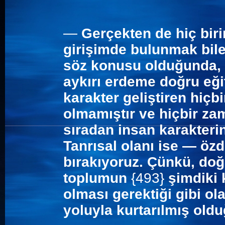
—
Gerçekten de hiç biri
girişimde bulunmak bile
söz konusu olduğunda, 
aykırı erdeme doğru eğit
karakter geliştiren hiçb
olmamıştır ve hiçbir za
sıradan insan karakter
Tanrısal olanı ise — öz
bırakıyoruz. Çünkü, do
toplumun
{493}
şimdiki 
olması gerektiği gibi ol
yoluyla kurtarılmış oldu