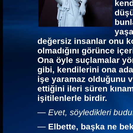
kend
düşü
bunl
yaşa
değersiz insanlar onu k
olmadığını görünce içer
Ona öyle suçlamalar yöne
gibi, kendilerini ona ad
işe yaramaz olduğunu v
ettiğini ileri süren kına
işitilenlerle birdir.
—
Evet, söyledikleri budu
—
Elbette, başka ne be