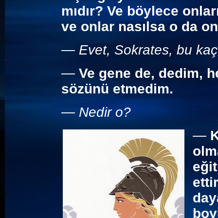
mıdır? Ve böylece onlar
ve onlar nasılsa o da o
—
Evet, Sokrates, bu kaç
—
Ve gene de, dedim, h
sözünü etmedim.
—
Nedir o?
—
K
olm
eği
ett
daya
boy