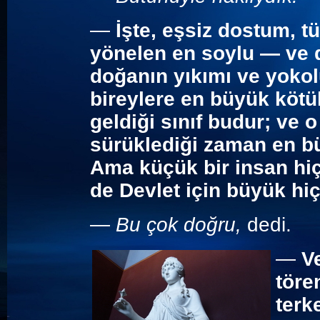
—
İşte, eşsiz dostum, t
yönelen en soylu — ve d
doğanın yıkımı ve yokol
bireylere en büyük kötü
geldiği sınıf budur; ve o
sürüklediği zaman en bü
Ama küçük bir insan hiç
de Devlet için büyük hi
—
Bu çok doğru,
dedi.
—
V
töre
terk