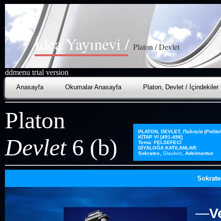
İdea
Yayınevi /
Platon / Devlet
ddmenu trial version
Anasayfa
Okumalar Anasayfa
Platon, Devlet / İçindekiler
Platon
PLATON, DEVLET,
Πολιτεία
(
Polite
Devlet
6 (b)
KİTAP VI [491-498]
Tema: FELSEFECİ
DİYALOĞA KATILANLAR:
Sokrates
,
Glaukon
,
Adeimantus
Sokrate
—
V