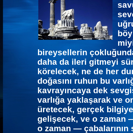
sav
sev
uğr
böy
miy
bireysellerin çokluğun
daha da ileri gitmeyi sü
körelecek, ne de her d
doğasını ruhun bu varlı
kavrayıncaya dek sevgis
varlığa yaklaşarak ve o
üretecek, gerçek bilgiy
gelişecek, ve o zaman 
o zaman — çabalarının 