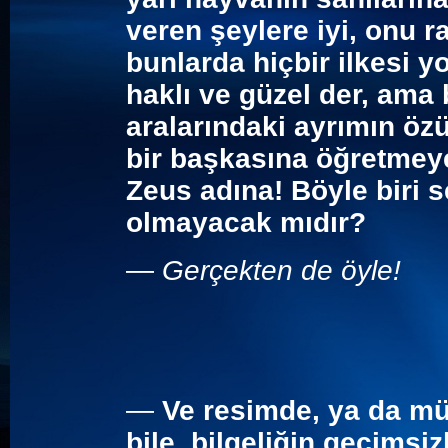
veren şeylere iyi, onu r
bunlarda hiçbir ilkesi y
haklı ve güzel der, ama
aralarındaki ayrımın öz
bir başkasına öğretmeye
Zeus adına! Böyle biri 
olmayacak mıdır?
—
Gerçekten de öyle!
—
Ve resimde, ya da müz
bile, bilgeliğin geçimsiz