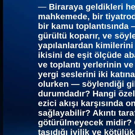
—
Biraraya geldikleri h
mahkemede, bir tiyatrod
bir kamu toplantısında —
gürültü koparır, ve söy
yapılanlardan kimilerini
ikisini de eşit ölçüde aba
ve toplantı yerlerinin v
yergi seslerini iki katın
olurken — söylendiği gi
durumdadır? Hangi özel
ezici akışı karşısında
sağlayabilir? Akıntı tar
götürülmeyecek midir?
taşıdığı iyilik ve kötü