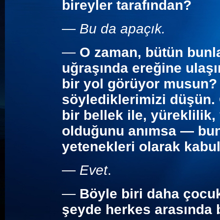
bireyler tarafından?
—
Bu da apaçık.
—
O zaman, bütün bunlar
uğraşında ereğine ulaş
bir yol görüyor musun
söylediklerimizi düşün. 
bir bellek ile, yüreklilik
olduğunu anımsa — bunl
yetenekleri olarak kabul
—
Evet
.
—
Böyle biri daha çocu
şeyde herkes arasında b