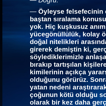
—
Doğru.
—
Öyleyse felsefecinin 
baştan sıralama konusu
yok. Hiç kuşkusuz anıms
yücegönüllülük, kolay ö
doğal nitelikleri arasın
girerek demiştin ki, ger
söylediklerimizle anlaşa
bırakıp tartışılan kişile
kimilerinin açıkça yara
olduğunu görürüz. Sonr
yatan nedeni araştırarak
çoğunun kötü olduğu sor
olarak bir kez daha ger