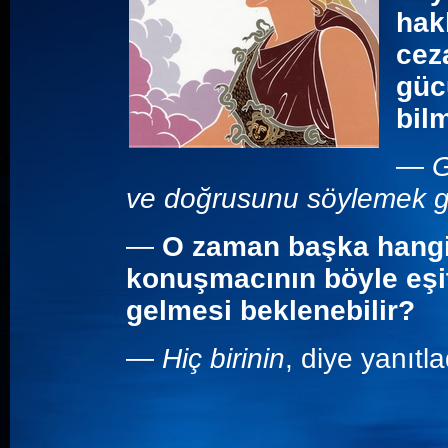
hak
cez
gücü
bil
—
G
ve doğrusunu söylemek ge
—
O zaman başka hangi 
konuşmacının böyle eşit
gelmesi beklenebilir?
—
Hiç birinin
, diye yanıtla