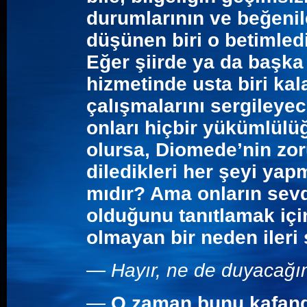
durumlarının ve beğeni
düşünen biri o betimled
Eğer şiirde ya da başka
hizmetinde usta biri kal
çalışmalarını sergileyec
onları hiçbir yükümlülü
olursa, Diomede’nin zo
diledikleri her şeyi y
mıdır? Ama onların sevdi
olduğunu tanıtlamak için
olmayan bir neden ileri
—
Hayır, ne de duyacağı
—
O zaman bunu kafanda