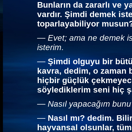
Bunların da zararlı ve ya
vardır. Şimdi demek ist
toparlayabiliyor musun
—
Evet
; ama ne demek is
isterim
.
—
Şimdi olguyu bir büt
kavra, dedim, o zaman 
hiçbir güçlük çekmeyec
söylediklerim seni hiç 
—
Nasıl yapacağım bunu
—
Nasıl mı? dedim. Biliri
hayvansal olsunlar, tüm