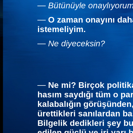
—
Bütünüyle onaylıyoru
—
O zaman onayını daha
istemeliyim.
—
Ne diyeceksin?
—
Ne mi? Birçok politik
hasım saydığı tüm o par
kalabalığın görüşünden,
ürettikleri sanılardan b
Bilgelik dedikleri şey b
edilen güçlü ve iri yarı 