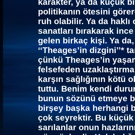
karakter, ya da küçük b
politikanın ötesini gör
ruh olabilir. Ya da hakl
sanatları bırakarak ince
gelen birkaç kişi. Ya da
‘‘Theages’in dizgini’’*
ta
çünkü Theages’in yaşam
felsefeden uzaklaştırmak
karşın sağlığının kötü 
tuttu. Benim kendi duru
bunun sözünü etmeye b
birşey başka herhangi b
çok seyrektir. Bu küçük 
sarılanlar onun hazların