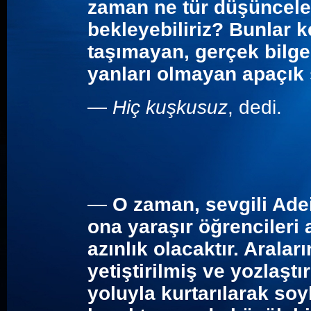
zaman ne tür düşünceler
bekleyebiliriz?
Bunlar k
taşımayan, gerçek bilgel
yanları olmayan apaçık
—
Hiç kuşkusuz
, dedi.
—
O zaman, sevgili Ade
ona yaraşır öğrencileri
azınlık olacaktır. Aralar
yetiştirilmiş ve yozlaştı
yoluyla kurtarılarak soy