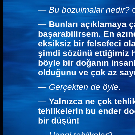
—
Bu bozulmalar nedir?
d
—
Bunları açıklamaya 
başarabilirsem. En azın
eksiksiz bir felsefeci o
şimdi sözünü ettiğimiz 
böyle bir doğanın insan
olduğunu ve çok az sayı
—
Gerçekten de öyle.
—
Yalnızca ne çok tehli
tehlikelerin bu ender do
bir düşün!