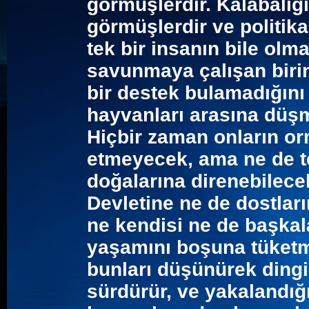
görmüşlerdir. Kalabalığı
görmüşlerdir ve politik
tek bir insanın bile olma
savunmaya çalışan biri
bir destek bulamadığını b
hayvanları arasına düşmü
Hiçbir zaman onların or
etmeyecek, ama ne de te
doğalarına direnebilece
Devletine ne de dostlar
ne kendisi ne de başkal
yaşamını boşuna tüketm
bunları düşünürek dingin
sürdürür, ve yakalandığı