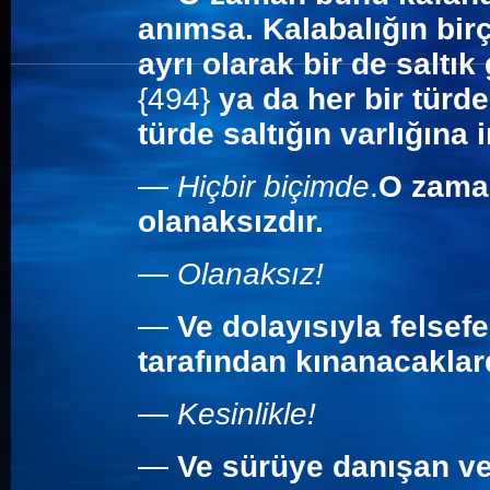
anımsa. Kalabalığın bir
ayrı olarak bir de saltık
{494}
ya da her bir türd
türde saltığın varlığına
—
Hiçbir biçimde
.
O zama
olanaksızdır.
—
Olanaksız!
—
Ve dolayısıyla felsef
tarafından kınanacaklard
—
Kesinlikle!
—
Ve sürüye danışan ve