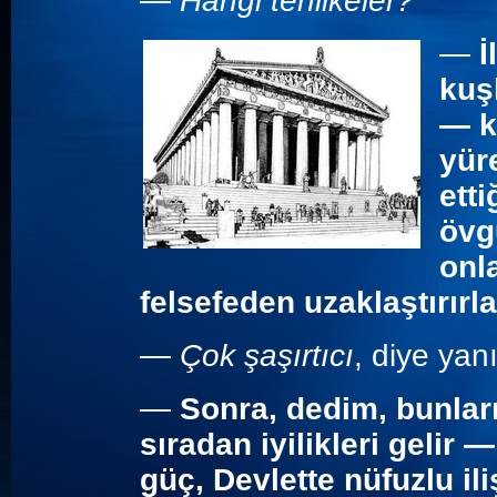
—
Hangi tehlikeler?
—
İ
kuş
— k
yüre
etti
övg
onl
felsefeden uzaklaştırırla
—
Çok şaşırtıcı
, diye yanı
—
Sonra, dedim, bunlar
sıradan iyilikleri gelir 
güç, Devlette nüfuzlu ili