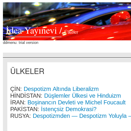
İdea Yayınevi /
Ülkeler
ddmenu: trial version
ÜLKELER
ÇİN:
Despotizm Altında Liberalizm
HİNDİSTAN:
Düşlemler Ülkesi ve Hinduizm
İRAN:
Boşinancın Devleti ve Michel Foucault
PAKİSTAN:
İstençsiz Demokrasi?
RUSYA:
Despotizmden — Despotizm Yoluyla 