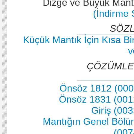
Dizge ve Büyük Mantı
(İndirme 
SÖZ
Küçük Mantık İçin Kısa Bi
v
ÇÖZÜMLE
Önsöz 1812 (000
Önsöz 1831 (001
Giriş (00
Mantığın Genel Bölü
(007