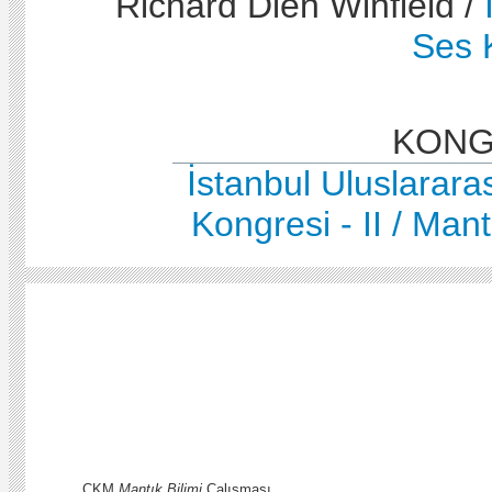
Richard Dien Winfield /
Ses K
KONG
İstanbul Uluslarara
Kongresi - II / Mant
CKM
Mantık Bilimi
Çalışması