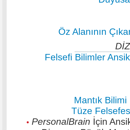
Öz Alanının Çık
Dİ
Felsefi Bilimler Ansi
Mantık Bilimi
Tüze Felsefesi
PersonalBrain
İçin Ansi
•